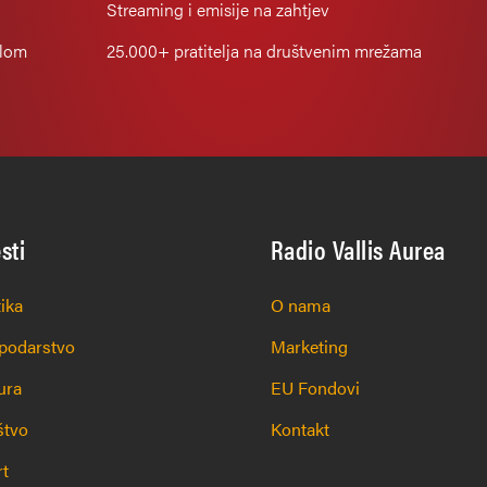
Streaming i emisije na zahtjev
alom
25.000+
pratitelja na društvenim mrežama
esti
Radio Vallis Aurea
tika
O nama
podarstvo
Marketing
ura
EU Fondovi
štvo
Kontakt
rt