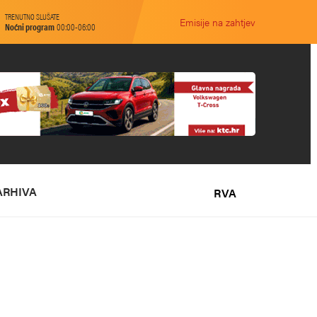
TRENUTNO SLUŠATE
Emisije na zahtjev
Noćni program
00:00-06:00
ARHIVA
RVA
O NAMA
MARKETING
KONTAKT