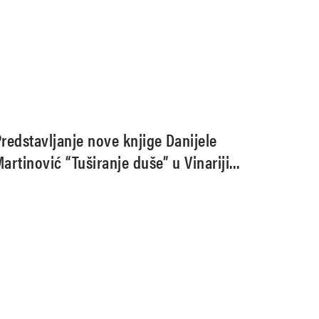
redstavljanje nove knjige Danijele
artinović “Tuširanje duše” u Vinariji
alić