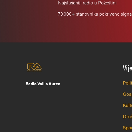
Najslušaniji
radio u Požeštini
70.000+
stanovnika pokriveno sign
Vij
Poli
Radio Vallis Aurea
Gos
Kult
Dru
Spo