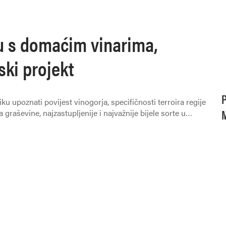
ku s domaćim vinarima,
ski projekt
P
iku upoznati povijest vinogorja, specifičnosti terroira regije
M
 graševine, najzastupljenije i najvažnije bijele sorte u
dno središte i najveću koncentraciju proizvođača.
G