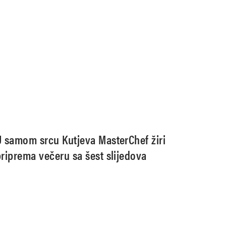
U samom srcu Kutjeva MasterChef žiri
priprema večeru sa šest slijedova