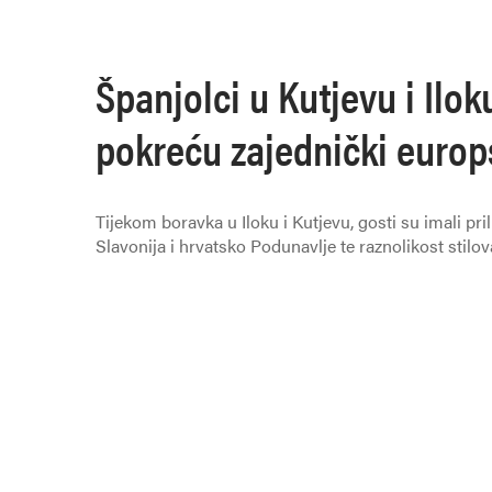
Španjolci u Kutjevu i Ilo
pokreću zajednički europ
Tijekom boravka u Iloku i Kutjevu, gosti su imali pril
Slavonija i hrvatsko Podunavlje te raznolikost stilova
Hrvatskoj, koja upravo u ovoj regiji ima svoje priro