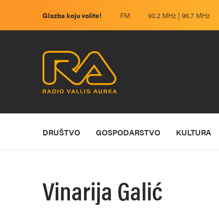
Glazba koju volite!
FM
90.2 MHz | 96.7 MHz
DRUŠTVO
GOSPODARSTVO
KULTURA
Vinarija Galić