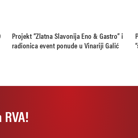
9
Projekt “Zlatna Slavonija Eno & Gastro” i
radionica event ponude u Vinariji Galić
“
a RVA!