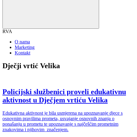
RVA
O nama
Marketing
Kontakt
Dječji vrtić Velika
Policijski službenici proveli edukativnu
aktivnost u Dječjem vrtiću Velika
Edukativna aktivnost je bila usmjerena na upoznavanje djece s
osnovnim pravilima prometa, usvajanje osnovnih znanja o
ponašanju u prometu te upoznavanje s najčešćim prometnim
znakovima i njihovim značenjem.