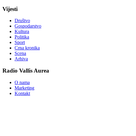
Vijesti
Društvo
Gospodarstvo
Kultura
Politika
Sport
Crna kronika
Scena
Arhiva
Radio Vallis Aurea
O nama
Marketing
Kontakt