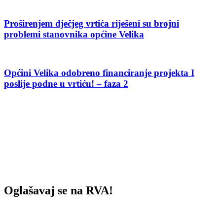
Proširenjem dječjeg vrtića riješeni su brojni
problemi stanovnika općine Velika
Općini Velika odobreno financiranje projekta I
poslije podne u vrtiću! – faza 2
Oglašavaj se na RVA!