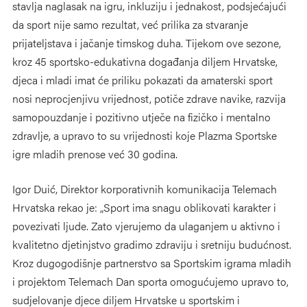
stavlja naglasak na igru, inkluziju i jednakost, podsjećajući
da sport nije samo rezultat, već prilika za stvaranje
prijateljstava i jačanje timskog duha. Tijekom ove sezone,
kroz 45 sportsko-edukativna događanja diljem Hrvatske,
djeca i mladi imat će priliku pokazati da amaterski sport
nosi neprocjenjivu vrijednost, potiče zdrave navike, razvija
samopouzdanje i pozitivno utječe na fizičko i mentalno
zdravlje, a upravo to su vrijednosti koje Plazma Sportske
igre mladih prenose već 30 godina.
Igor Duić, Direktor korporativnih komunikacija Telemach
Hrvatska rekao je: „Sport ima snagu oblikovati karakter i
povezivati ljude. Zato vjerujemo da ulaganjem u aktivno i
kvalitetno djetinjstvo gradimo zdraviju i sretniju budućnost.
Kroz dugogodišnje partnerstvo sa Sportskim igrama mladih
i projektom Telemach Dan sporta omogućujemo upravo to,
sudjelovanje djece diljem Hrvatske u sportskim i