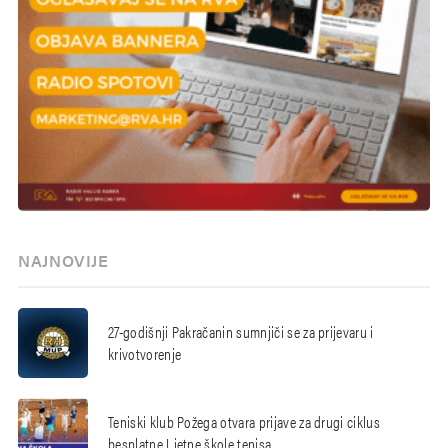
NAJNOVIJE
27-godišnji Pakračanin sumnjiči se za prijevaru i
krivotvorenje
Teniski klub Požega otvara prijave za drugi ciklus
besplatne Ljetne škole tenisa