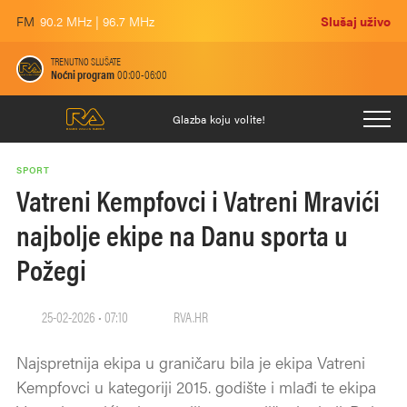
FM
90.2 MHz | 96.7 MHz
Slušaj uživo
TRENUTNO SLUŠATE
Noćni program
00:00-06:00
Glazba koju volite!
SPORT
Vatreni Kempfovci i Vatreni Mravići
najbolje ekipe na Danu sporta u
Požegi
25-02-2026 • 07:10
RVA.HR
Najspretnija ekipa u graničaru bila je ekipa Vatreni
Kempfovci u kategoriji 2015. godište i mlađi te ekipa