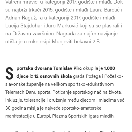
Vatreni mravići u kategoriji 2017. godište i mlađi. Dok
su najbrži trkači 2015. godište i mlađi Laura Baretić i
Adrian Raguž, a u kategoriji 2017. godište i mlađi
Lucija Štajdohar i Juro Marković koji su se plasirali i
na Državnu završnicu. Nagrada za najfer navijanje
otišla je u ruke ekipi Munjeviti bekavci 2.B.
S
portska dvorana Tomislav Pirc
okupila je
1.000
djece
iz
12 osnovnih škola
grada Požega i Požeško-
slavonske županije na velikom sportsko-edukativnom
Telemach Danu sporta. Poticanje sportskog načina života,
inkluzije, tolerancije i druženja među djecom i mladima već
30 godina misija je najveće sportsko-amaterske
manifestacije u Europi, Plazma Sportskih igara mladih.