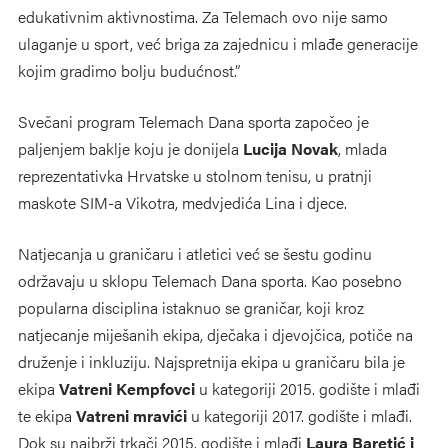
edukativnim aktivnostima. Za Telemach ovo nije samo
ulaganje u sport, već briga za zajednicu i mlađe generacije
kojim gradimo bolju budućnost.”
Svečani program Telemach Dana sporta započeo je
paljenjem baklje koju je donijela
Lucija Novak
, mlada
reprezentativka Hrvatske u stolnom tenisu, u pratnji
maskote SIM-a Vikotra, medvjedića Lina i djece.
Natjecanja u graničaru i atletici već se šestu godinu
održavaju u sklopu Telemach Dana sporta. Kao posebno
popularna disciplina istaknuo se graničar, koji kroz
natjecanje miješanih ekipa, dječaka i djevojčica, potiče na
druženje i inkluziju. Najspretnija ekipa u graničaru bila je
ekipa
Vatreni Kempfovci
u kategoriji 2015. godište i mlađi
te ekipa
Vatreni mravići
u kategoriji 2017. godište i mlađi.
Dok su najbrži trkači 2015. godište i mlađi
Laura Baretić i