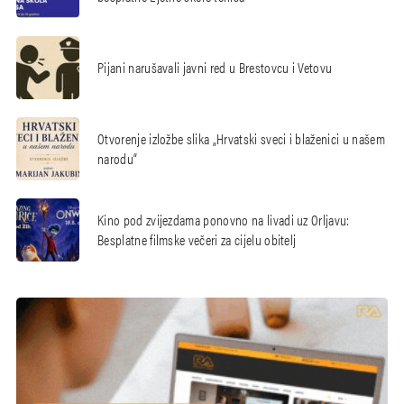
Pijani narušavali javni red u Brestovcu i Vetovu
Otvorenje izložbe slika „Hrvatski sveci i blaženici u našem
narodu“
Kino pod zvijezdama ponovno na livadi uz Orljavu:
Besplatne filmske večeri za cijelu obitelj