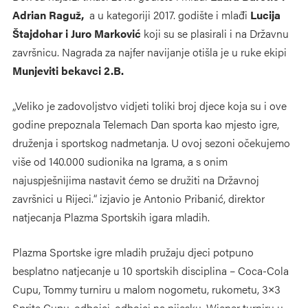
Adrian Raguž,
a u kategoriji 2017. godište i mlađi
Lucija
Štajdohar i Juro Marković
koji su se plasirali i na Državnu
završnicu. Nagrada za najfer navijanje otišla je u ruke ekipi
Munjeviti bekavci 2.B.
„Veliko je zadovoljstvo vidjeti toliki broj djece koja su i ove
godine prepoznala Telemach Dan sporta kao mjesto igre,
druženja i sportskog nadmetanja. U ovoj sezoni očekujemo
više od 140.000 sudionika na Igrama, a s onim
najuspješnijima nastavit ćemo se družiti na Državnoj
završnici u Rijeci.“ izjavio je Antonio Pribanić, direktor
natjecanja Plazma Sportskih igara mladih.
Plazma Sportske igre mladih pružaju djeci potpuno
besplatno natjecanje u 10 sportskih disciplina – Coca-Cola
Cupu, Tommy turniru u malom nogometu, rukometu, 3×3
Sprite Cupu, odbojci, odbojci na pijesku, Wiener turniru u