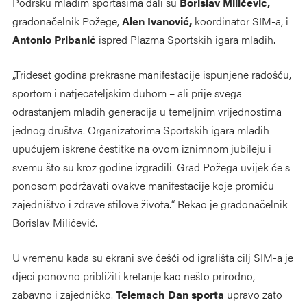
Podršku mladim sportašima dali su
Borislav Miličević,
gradonačelnik Požege,
Alen Ivanović,
koordinator SIM-a, i
Antonio Pribanić
ispred Plazma Sportskih igara mladih.
„Trideset godina prekrasne manifestacije ispunjene radošću,
sportom i natjecateljskim duhom – ali prije svega
odrastanjem mladih generacija u temeljnim vrijednostima
jednog društva. Organizatorima Sportskih igara mladih
upućujem iskrene čestitke na ovom iznimnom jubileju i
svemu što su kroz godine izgradili. Grad Požega uvijek će s
ponosom podržavati ovakve manifestacije koje promiču
zajedništvo i zdrave stilove života.“ Rekao je gradonačelnik
Borislav Miličević.
U vremenu kada su ekrani sve češći od igrališta cilj SIM-a je
djeci ponovno približiti kretanje kao nešto prirodno,
zabavno i zajedničko.
Telemach Dan sporta
upravo zato