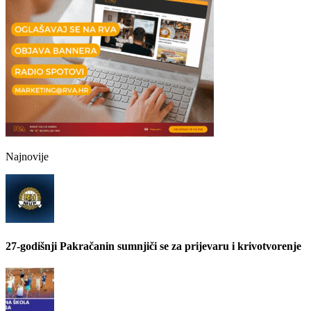
Najnovije
27-godišnji Pakračanin sumnjiči se za prijevaru i krivotvorenje