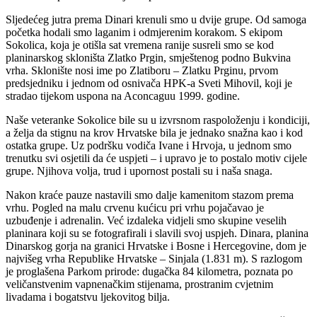
Sljedećeg jutra prema Dinari krenuli smo u dvije grupe. Od samoga
početka hodali smo laganim i odmjerenim korakom. S ekipom
Sokolica, koja je otišla sat vremena ranije susreli smo se kod
planinarskog skloništa Zlatko Prgin, smještenog podno Bukvina
vrha. Sklonište nosi ime po Zlatiboru – Zlatku Prginu, prvom
predsjedniku i jednom od osnivača HPK-a Sveti Mihovil, koji je
stradao tijekom uspona na Aconcaguu 1999. godine.
Naše veteranke Sokolice bile su u izvrsnom raspoloženju i kondiciji,
a želja da stignu na krov Hrvatske bila je jednako snažna kao i kod
ostatka grupe. Uz podršku vodiča Ivane i Hrvoja, u jednom smo
trenutku svi osjetili da će uspjeti – i upravo je to postalo motiv cijele
grupe. Njihova volja, trud i upornost postali su i naša snaga.
Nakon kraće pauze nastavili smo dalje kamenitom stazom prema
vrhu. Pogled na malu crvenu kućicu pri vrhu pojačavao je
uzbuđenje i adrenalin. Već izdaleka vidjeli smo skupine veselih
planinara koji su se fotografirali i slavili svoj uspjeh. Dinara, planina
Dinarskog gorja na granici Hrvatske i Bosne i Hercegovine, dom je
najvišeg vrha Republike Hrvatske – Sinjala (1.831 m). S razlogom
je proglašena Parkom prirode: dugačka 84 kilometra, poznata po
veličanstvenim vapnenačkim stijenama, prostranim cvjetnim
livadama i bogatstvu ljekovitog bilja.