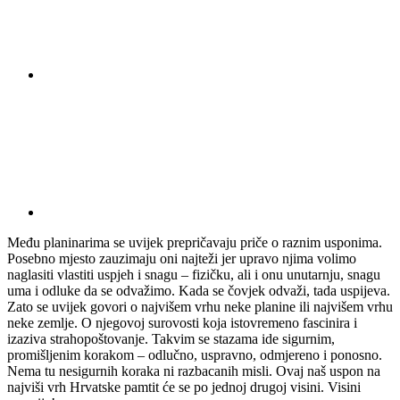
Među planinarima se uvijek prepričavaju priče o raznim usponima.
Posebno mjesto zauzimaju oni najteži jer upravo njima volimo
naglasiti vlastiti uspjeh i snagu – fizičku, ali i onu unutarnju, snagu
uma i odluke da se odvažimo. Kada se čovjek odvaži, tada uspijeva.
Zato se uvijek govori o najvišem vrhu neke planine ili najvišem vrhu
neke zemlje. O njegovoj surovosti koja istovremeno fascinira i
izaziva strahopoštovanje. Takvim se stazama ide sigurnim,
promišljenim korakom – odlučno, uspravno, odmjereno i ponosno.
Nema tu nesigurnih koraka ni razbacanih misli. Ovaj naš uspon na
najviši vrh Hrvatske pamtit će se po jednoj drugoj visini. Visini