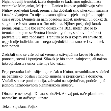
Najemotivniji trenutak izleta dogodio se kada smo ugledali naše
veteranke Marijanku, Mirjanu i Danicu kako se približavaju vrhu.
Njihov posljednji korak prema vrhu dočekali smo pljeskom, suzama
i nazdravljanjem. To nije bio samo njihov uspjeh – to je bio uspjeh
cijele grupe. Donijele su nam posebnu radost, motivaciju i dokaz da
su granice često samo u našim mislima. Njihov posljednji korak
prema Sinjalu nije bio samo dolazak na 1831 metar. Bio je to
trenutak u kojem se životna iskustva, godine, strahovi i hrabrost
pretvaraju u suze radosnice. Trenutak je to u kojem svi shvate da
uspjeh nije individualan – nego zajednički i da smo se i svi mi tek
tada popeli.
Zadržali smo se više od sat vremena uživajući na krovu Hrvatske,
ponosni, sretni i ispunjeni. Silazak je bio spor i zahtjevan, ali nakon
takvog iskustva umor više nije bio važan.
Prije povratka kući uslijedio je ručak u Kninu, nezaobilazan sladoled
na benzinskoj postaji i mnogo smijeha te prepričavanja dojmova.
Vraćali smo se puni emocija, zahvalni na zajedništvu, podršci i još
jednom nezaboravnom planinarskom iskustvu.
Dinara se ne osvaja. Dinara se doživi. A ovaj put, naše planinarke
nadmašile su doživljaj Dinare.
Tekst: Snježana Poljak