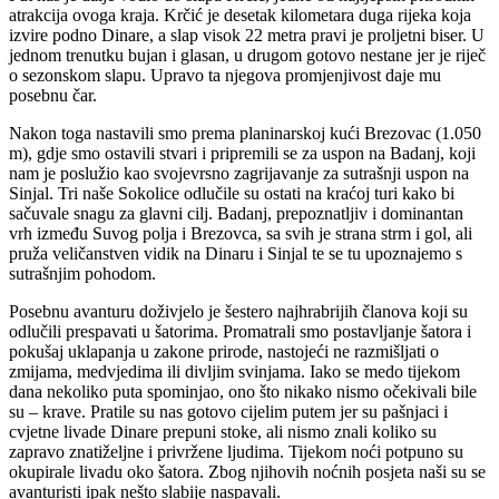
atrakcija ovoga kraja. Krčić je desetak kilometara duga rijeka koja
izvire podno Dinare, a slap visok 22 metra pravi je proljetni biser. U
jednom trenutku bujan i glasan, u drugom gotovo nestane jer je riječ
o sezonskom slapu. Upravo ta njegova promjenjivost daje mu
posebnu čar.
Nakon toga nastavili smo prema planinarskoj kući Brezovac (1.050
m), gdje smo ostavili stvari i pripremili se za uspon na Badanj, koji
nam je poslužio kao svojevrsno zagrijavanje za sutrašnji uspon na
Sinjal. Tri naše Sokolice odlučile su ostati na kraćoj turi kako bi
sačuvale snagu za glavni cilj. Badanj, prepoznatljiv i dominantan
vrh između Suvog polja i Brezovca, sa svih je strana strm i gol, ali
pruža veličanstven vidik na Dinaru i Sinjal te se tu upoznajemo s
sutrašnjim pohodom.
Posebnu avanturu doživjelo je šestero najhrabrijih članova koji su
odlučili prespavati u šatorima. Promatrali smo postavljanje šatora i
pokušaj uklapanja u zakone prirode, nastojeći ne razmišljati o
zmijama, medvjedima ili divljim svinjama. Iako se medo tijekom
dana nekoliko puta spominjao, ono što nikako nismo očekivali bile
su – krave. Pratile su nas gotovo cijelim putem jer su pašnjaci i
cvjetne livade Dinare prepuni stoke, ali nismo znali koliko su
zapravo znatiželjne i privržene ljudima. Tijekom noći potpuno su
okupirale livadu oko šatora. Zbog njihovih noćnih posjeta naši su se
avanturisti ipak nešto slabije naspavali.