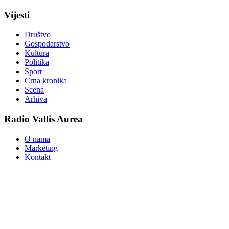
Vijesti
Društvo
Gospodarstvo
Kultura
Politika
Sport
Crna kronika
Scena
Arhiva
Radio Vallis Aurea
O nama
Marketing
Kontakt