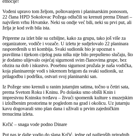
emocije!
Vođeni upravo tom željom, poštovanjem i planinarskim ponosom,
22 člana HPD Sokolovac Požega odlučili su krenuti prema Dinari –
najvišem vrhu Hrvatske. Neki su ondje već bili, neki su prvi put, ali
želja je kod svih bila ista.
Pripreme za izlet bile su ozbiljne, kako za grupu, tako još više za
organizatore, vodiče i vozače. U izletu je sudjelovalo 22 planinara
raspoređenih u tri kombija. Svaki sudionik bio je upoznat s
pravilima i tijekom cijelog puta ništa nije bilo prepušteno slučaju, što
je dodatno ulijevalo osjećaj sigurnosti svim članovima grupe, bez
obzira na dob i iskustvo. Posebnu sigurnost pružala je naša vodička,
koja planinarenje vodi s iskrenom brigom da svaki sudionik, uz
prilagodbu i podršku, ostvari svoj planinarski san.
Iz Požege smo krenuli u ranim jutarnjim satima, točno u četiri sata,
prema Svetom Roku i Kninu. Po dolasku smo obišli Knin i
impresivnu Kninsku tvrđavu – živući spomenik kulture s muzejskim
i izložbenim prostorima te pogledom na grad i okolicu. Uz jutarnju
kavu dogovarali smo plan dana i uživali u prvim zajedničkim
trenucima izleta.
Krčić – snaga vode podno Dinare
Put nas je dalje vodio do slapa Krčić, jedne od najljepših prirodnih