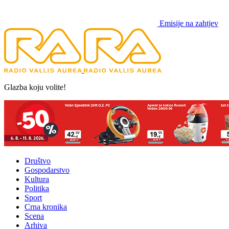
Emisije na zahtjev
Glazba koju volite!
Društvo
Gospodarstvo
Kultura
Politika
Sport
Crna kronika
Scena
Arhiva