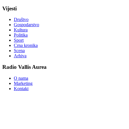
Vijesti
Društvo
Gospodarstvo
Kultura
Politika
Sport
Crna kronika
Scena
Arhiva
Radio Vallis Aurea
O nama
Marketing
Kontakt