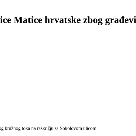
lice Matice hrvatske zbog građev
og kružnog toka na raskrižju sa Sokolovom ulicom