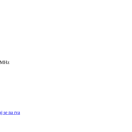
7 MHz
j se na rva