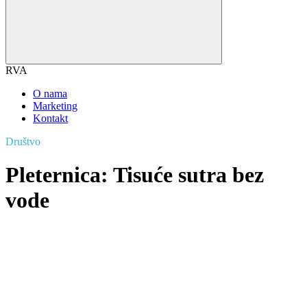
RVA
O nama
Marketing
Kontakt
Društvo
Pleternica: Tisuće sutra bez
vode