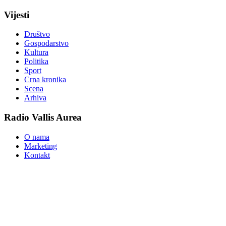
Vijesti
Društvo
Gospodarstvo
Kultura
Politika
Sport
Crna kronika
Scena
Arhiva
Radio Vallis Aurea
O nama
Marketing
Kontakt