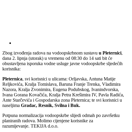
Zbog izvođenja radova na vodoopskrbnom sustavu
u Pleternici
,
dana 2. lipnja (utorak) u vremenu od 08:30 do 14 sati bit će
obustavljena isporuka vodne usluge javne vodoopskrbe sljedećih
korisnika:
Pleternica
, svi korisnici u ulicama: Orljavska, Antuna Matije
Reljkovića, Kralja Tomislava, Baruna Franje Trenka, Vladimira
Nazora, Kralja Zvonimira, Eugena Podubskog, Ivanindvorska,
Ivana Gorana Kovačića, Kralja Petra Krešimira IV, Pavla Radića,
Ante Starčevića i Gospodarska zona Pleternica; te svi korisnici u
naseljima
Gradac, Resnik, Svilna i Buk.
Potpuna normalizacija vodoopskrbe slijedi odmah po završetku
planiranih radova. Molimo cijenjene korisnike za
razumijevanje. TEKIJA d.o.o.