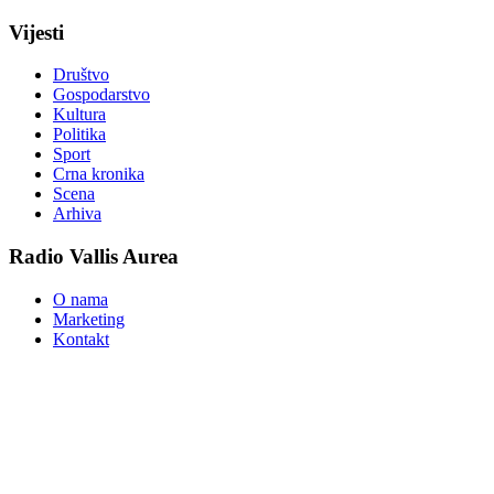
Vijesti
Društvo
Gospodarstvo
Kultura
Politika
Sport
Crna kronika
Scena
Arhiva
Radio Vallis Aurea
O nama
Marketing
Kontakt