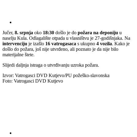
Jučer,
8. srpnja
oko
18:30
došlo je do
požara na deponiju
u
naselju Kula. Odlagalište otpada u vlasništvu je 27-godišnjaka. Na
intervenciju
je izašlo
16 vatrogasaca
s ukupno
4 vozila
. Kako je
došlo do požara, još nije utvrđeno, ali poznato je da nije bilo
materijalne štete.
Slijedi daljnja istraga o utvrđivanju uzroka požara.
Izvor: Vatrogasci DVD Kutjevo/PU požeško-slavonska
Foto: Vatrogasci DVD Kutjevo