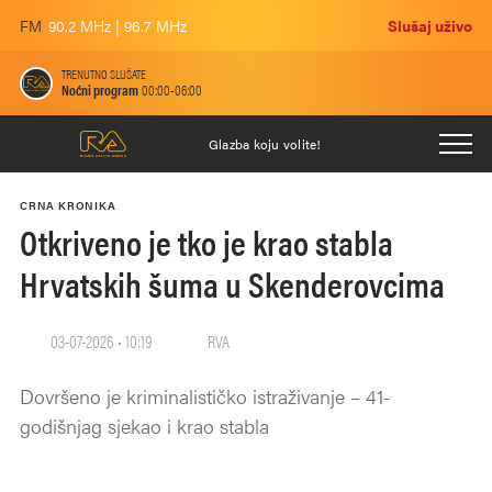
FM
90.2 MHz | 96.7 MHz
Slušaj uživo
TRENUTNO SLUŠATE
Noćni program
00:00-06:00
Glazba koju volite!
CRNA KRONIKA
Otkriveno je tko je krao stabla
Hrvatskih šuma u Skenderovcima
03-07-2026 • 10:19
RVA
Dovršeno je kriminalističko istraživanje – 41-
godišnjag sjekao i krao stabla