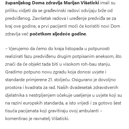
županijskog Doma zdravlja Marijan Višaticki
imali su
priliku vidjeti da se građevinski radovi odvijaju brže od
predviđenog. Završetak radova i uređenje predviđa se za
kraj ove godine, a prvi pacijenti moći će koristiti novi Dom
zdravlja već
početkom sljedeće godine
.
– Vjerujemo da ćemo do kraja listopada u potpunosti
realizirati fazu predviđenu drugim potpisanim aneksom, što
znači da će objekt tada biti u visokom roh-bau stanju.
Gradimo potpuno novu zgradu koja donosi uvjete i
standarde primjerene 21. stoljeću. Osigurano je dovoljno
prostora i kvadrata za rad. Naših dvadesetak zdravstvenih
djelatnika s nestrpljenjem očekuje useljenje u uvjete koji su
na razini europskih standarda, a isto vrijedi i za gotovo šest
tisuća pacijenata koji gravitiraju ovoj ambulanti –
komentirao je ravnatelj Višaticki.