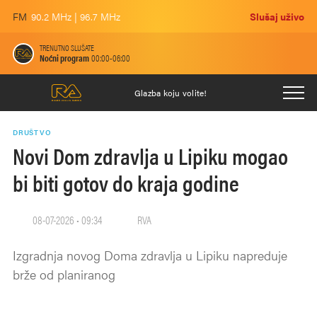
FM
90.2 MHz | 96.7 MHz
Slušaj uživo
TRENUTNO SLUŠATE
Noćni program
00:00-06:00
Glazba koju volite!
DRUŠTVO
Novi Dom zdravlja u Lipiku mogao
bi biti gotov do kraja godine
08-07-2026 • 09:34
RVA
Izgradnja novog Doma zdravlja u Lipiku napreduje
brže od planiranog