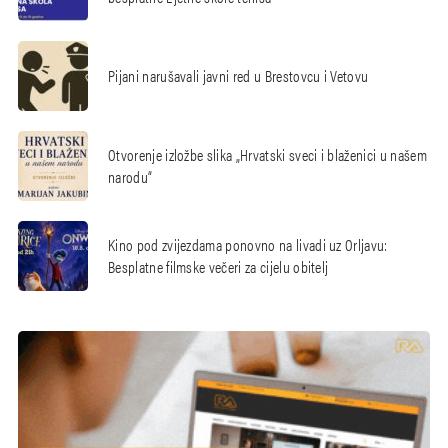
Pijani narušavali javni red u Brestovcu i Vetovu
Otvorenje izložbe slika „Hrvatski sveci i blaženici u našem
narodu“
Kino pod zvijezdama ponovno na livadi uz Orljavu:
Besplatne filmske večeri za cijelu obitelj