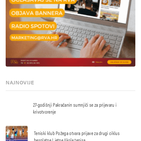
NAJNOVIJE
27-godišnji Pakračanin sumnjiči se za prijevaru i
krivotvorenje
Teniski klub Požega otvara prijave za drugi ciklus
besplatne Ljetne škole tenisa