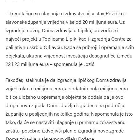
– Trenutačno su ulaganja u zdravstveni sustav Požeško-
slavonske županije vrijedna više od 20 milijuna eura. Uz
izgradnju novog Doma zdravlja u Lipiku, provodi se i
najveći projekt u Toplicama Lipik, kao i izgradnja Centra za
palijativnu skrb u Orljavcu. Kada se pribroji i opremanje svih
objekata, ukupna vrijednost investicija dosegnut će između
22 i 23 milijuna eura – spomenula je Jozić.
Također, istaknula je da izgradnja lipičkog Doma zdravlja
vrijedi oko tri milijuna eura, a dodatnih pola milijuna eura
bit će uloženo u opremanje objekta te dodala da je ovo
druga nova zgrada Dom zdravlja izgrađena na području
županije u posljednjih nekoliko godina. Napomenula je isto
tako, da će se nastaviti ulaganje u primarnu zdravstvenu
zaštitu, posebno izdvojivši plan o izgradnji nove zgrade
Doma zdravlja u sjevernom dijelu Požege.