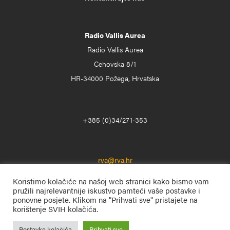
Radio Vallis Aurea
Radio Vallis Aurea
Cehovska 8/1
HR-34000 Požega, Hrvatska
+385 (0)34/271-353
rva@rva.hr
Koristimo kolačiće na našoj web stranici kako bismo vam
pružili najrelevantnije iskustvo pamteći vaše postavke i
ponovne posjete. Klikom na "Prihvati sve" pristajete na
korištenje SVIH kolačića.
Postavke kolačića
Prihvati sve