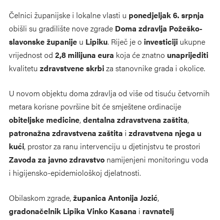
Čelnici županijske i lokalne vlasti u
ponedjeljak 6. srpnja
obišli su gradilište nove zgrade
Doma zdravlja Požeško-
slavonske županije
u
Lipiku
. Riječ je o
investiciji
ukupne
vrijednost od
2,8 milijuna eura
koja će znatno
unaprijediti
kvalitetu
zdravstvene skrbi
za stanovnike grada i okolice.
U novom objektu doma zdravlja od više od tisuću četvornih
metara korisne površine bit će smještene ordinacije
obiteljske medicine
,
dentalna zdravstvena zaštita
,
patronažna zdravstvena zaštita
i
zdravstvena njega u
kući
, prostor za ranu intervenciju u djetinjstvu te prostori
Zavoda za javno zdravstvo
namijenjeni monitoringu voda
i higijensko-epidemiološkoj djelatnosti.
Obilaskom zgrade,
županica Antonija Jozić
,
gradonačelnik Lipika Vinko Kasana
i
ravnatelj