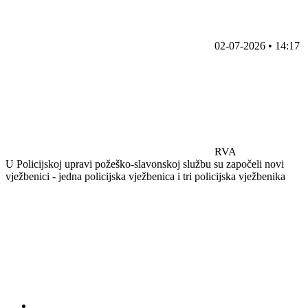
02-07-2026 • 14:17
RVA
U Policijskoj upravi požeško-slavonskoj službu su započeli novi
vježbenici - jedna policijska vježbenica i tri policijska vježbenika