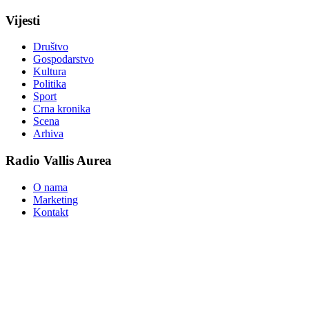
Vijesti
Društvo
Gospodarstvo
Kultura
Politika
Sport
Crna kronika
Scena
Arhiva
Radio Vallis Aurea
O nama
Marketing
Kontakt