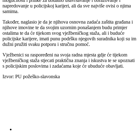
mogućnosti i prilike za dodatno usavršavanje i obrazovanje i
napredovanje u policijskoj karijeri, ali da sve najviše ovisi o njima
samima.
Također, naglasio je da je njihova osnovna zadaća zaštita građana i
njihove imovine te da svojim uzornim ponašanjem budu primjer
ostalima te da će tijekom svog vježbeničkog staža, ali i buduće
policijske karijere, imati punu podršku njegovih suradnika koji su im
dužni pružiti svaku potporu i stručnu pomoć.
Vježbenici su raspoređeni na svoja radna mjesta gdje će tijekom
vježbeničkog staža stjecati praktična znanja i iskustva te se upoznati
s policijskim poslovima i zadaćama koje će ubuduće obavljati.
Izvor: PU požeško-slavonska