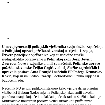
U
novoj generaciji policijskih vježbenika
svoju službu započelo je
u
Policijskoj upravi požeško-slavonskoj
u srijedu, 1. srpnja,
četvero policijskih vježbenika
koji su uspješno završili
srednjoškolsko obrazovanje u
Policijskoj školi Josip Jović
u
Zagrebu
. Nove vježbenike primili su
načelnik Policijske uprave
požeško
–
slavonske Željko Grgić
, v
oditelj Službe zajedničkih i
upravnih poslova Anto Franjić i načelnik PP Požega Krunoslav
Kokić
, koji su im ujedno i zaželjeli dobrodošlicu i puno uspjeha u
budućem radu.
Načelnik PU je tom prilikom istaknuo kako vjeruje da su prisutni
vježbenici tijekom školovanja na Policijskoj akademiji usvojili
potrebna znanja koja će im olakšati početak rada u službi te kako je
Ministarstvo unutarnjih poslova veliki sustav koji pruža razne