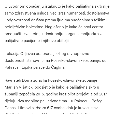
U uvodnom obraćanju istaknuto je kako palijativna skrb nije
samo zdravstvena usluga, već izraz humanosti, dostojanstva
i odgovornosti društva prema ljudima suočenima s teškim i
neizlječivim bolestima. Naglašeno je kako će novi centar
omogućiti kvalitetniju, dostupniju i organiziraniju skrb za
palijativne pacijente i njihove obitelji.
Lokacija Orljavca odabrana je zbog ravnopravne
dostupnosti stanovnicima Požeško-slavonske županije, od
Pakraca i Lipika pa sve do Čaglina.
Ravnatelj Doma zdravlja Požeško-slavonske županije
Marijan Višaticki podsjetio je kako je palijativna skrb u
županiji započela 2015. godine kroz pilot projekt, a od 2017.
djeluju dva mobilna palijativna tima – u Pakracu i Požegi.
Danas ti timovi skrbe za 617 osoba, dok je kroz sustav