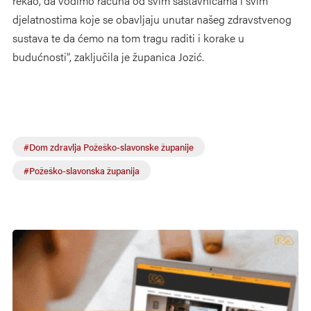
rekao, da vodimo računa od svim sastavnicama i svim
djelatnostima koje se obavljaju unutar našeg zdravstvenog
sustava te da ćemo na tom tragu raditi i korake u
budućnosti“, zaključila je županica Jozić.
#Dom zdravlja Požeško-slavonske županije
#Požeško-slavonska županija