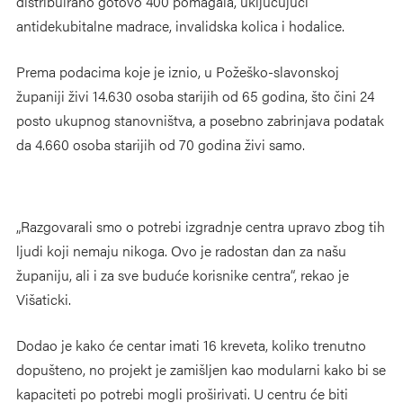
distribuirano gotovo 400 pomagala, uključujući
antidekubitalne madrace, invalidska kolica i hodalice.
Prema podacima koje je iznio, u Požeško-slavonskoj
županiji živi 14.630 osoba starijih od 65 godina, što čini 24
posto ukupnog stanovništva, a posebno zabrinjava podatak
da 4.660 osoba starijih od 70 godina živi samo.
„Razgovarali smo o potrebi izgradnje centra upravo zbog tih
ljudi koji nemaju nikoga. Ovo je radostan dan za našu
županiju, ali i za sve buduće korisnike centra“, rekao je
Višaticki.
Dodao je kako će centar imati 16 kreveta, koliko trenutno
dopušteno, no projekt je zamišljen kao modularni kako bi se
kapaciteti po potrebi mogli proširivati. U centru će biti