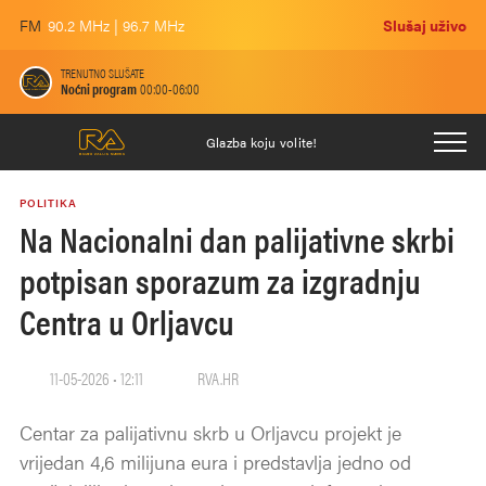
FM
90.2 MHz | 96.7 MHz
Slušaj uživo
TRENUTNO SLUŠATE
Noćni program
00:00-06:00
Glazba koju volite!
POLITIKA
Na Nacionalni dan palijativne skrbi
potpisan sporazum za izgradnju
Centra u Orljavcu
11-05-2026 • 12:11
RVA.HR
Centar za palijativnu skrb u Orljavcu projekt je
vrijedan 4,6 milijuna eura i predstavlja jedno od