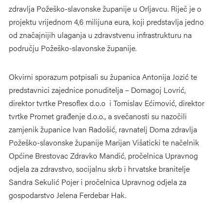
zdravlja Požeško-slavonske županije u Orljavcu. Riječ je o
projektu vrijednom 4,6 milijuna eura, koji predstavlja jedno
od značajnijih ulaganja u zdravstvenu infrastrukturu na
području Požeško-slavonske županije.
Okvirni sporazum potpisali su županica Antonija Jozić te
predstavnici zajednice ponuditelja – Domagoj Lovrić,
direktor tvrtke Presoflex d.o.o i Tomislav Ećimović, direktor
tvrtke Promet građenje d.o.o., a svečanosti su nazočili
zamjenik županice Ivan Radošić, ravnatelj Doma zdravlja
Požeško-slavonske županije Marijan Višaticki te načelnik
Općine Brestovac Zdravko Mandić, pročelnica Upravnog
odjela za zdravstvo, socijalnu skrb i hrvatske branitelje
Sandra Sekulić Pojer i pročelnica Upravnog odjela za
gospodarstvo Jelena Ferdebar Hak.