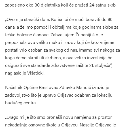
zaposleno oko 30 djelatnika koji će pružati 24-satnu skrb.
„Ovo nije starački dom. Korisnici će moći boraviti do 90
dana, a želimo pomoći i obiteljima koje godinama skrbe za
teško bolesne članove. Zahvaljujem Županiji što je
prepoznala ovu veliku muku i izazov koji će kroz vrijeme
postati vrlo osoban za svakog od nas. Imamo svi nekoga za
koga ćemo skrbiti ili skrbimo, a ova velika investicija će
osigurati sve standarde zdravstvene zaštite 21. stoljeća“,
naglasio je Višaticki.
Načelnik Općine Brestovac Zdravko Mandić izrazio je
zadovoljstvo što je upravo Orljavac odabran za lokaciju
budućeg centra.
„Drago mi je što smo pronašli novu namjenu za prostor
nekadašnje osnovne škole u Orljavcu. Naselje Orljavac je