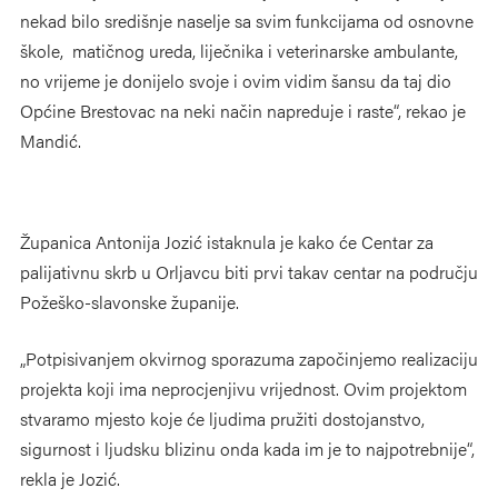
nekad bilo središnje naselje sa svim funkcijama od osnovne
škole, matičnog ureda, liječnika i veterinarske ambulante,
no vrijeme je donijelo svoje i ovim vidim šansu da taj dio
Općine Brestovac na neki način napreduje i raste“, rekao je
Mandić.
Županica Antonija Jozić istaknula je kako će Centar za
palijativnu skrb u Orljavcu biti prvi takav centar na području
Požeško-slavonske županije.
„Potpisivanjem okvirnog sporazuma započinjemo realizaciju
projekta koji ima neprocjenjivu vrijednost. Ovim projektom
stvaramo mjesto koje će ljudima pružiti dostojanstvo,
sigurnost i ljudsku blizinu onda kada im je to najpotrebnije“,
rekla je Jozić.