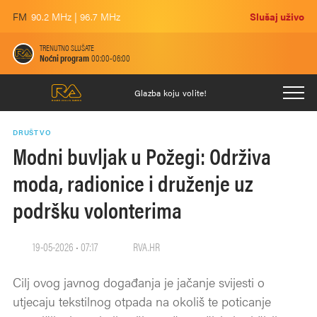
FM
90.2 MHz | 96.7 MHz
Slušaj uživo
TRENUTNO SLUŠATE
Noćni program
00:00-06:00
Glazba koju volite!
DRUŠTVO
Modni buvljak u Požegi: Održiva
moda, radionice i druženje uz
podršku volonterima
19-05-2026 • 07:17
RVA.HR
Cilj ovog javnog događanja je jačanje svijesti o
utjecaju tekstilnog otpada na okoliš te poticanje