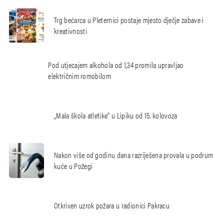
Trg bećarca u Pleternici postaje mjesto dječje zabave i
kreativnosti
Pod utjecajem alkohola od 1,34 promila upravljao
električnim romobilom
„Mala škola atletike“ u Lipiku od 15. kolovoza
Nakon više od godinu dana razriješena provala u podrum
kuće u Požegi
Otkriven uzrok požara u radionici Pakracu