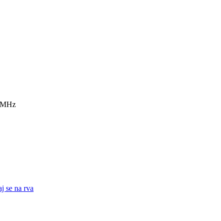
7 MHz
j se na rva