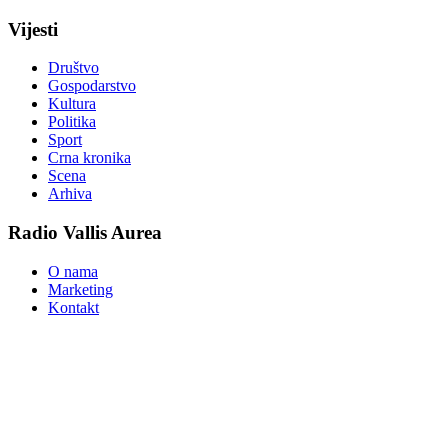
Vijesti
Društvo
Gospodarstvo
Kultura
Politika
Sport
Crna kronika
Scena
Arhiva
Radio Vallis Aurea
O nama
Marketing
Kontakt