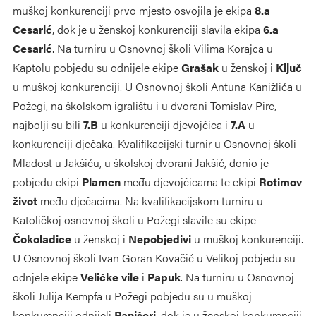
muškoj konkurenciji prvo mjesto osvojila je ekipa
8.a
Cesarić
, dok je u ženskoj konkurenciji slavila ekipa
6.a
Cesarić
. Na turniru u Osnovnoj školi Vilima Korajca u
Kaptolu pobjedu su odnijele ekipe
Grašak
u ženskoj i
Ključ
u muškoj konkurenciji. U Osnovnoj školi Antuna Kanižlića u
Požegi, na školskom igralištu i u dvorani Tomislav Pirc,
najbolji su bili
7.B
u konkurenciji djevojčica i
7.A
u
konkurenciji dječaka. Kvalifikacijski turnir u Osnovnoj školi
Mladost u Jakšiću, u školskoj dvorani Jakšić, donio je
pobjedu ekipi
Plamen
među djevojčicama te ekipi
Rotimov
život
među dječacima. Na kvalifikacijskom turniru u
Katoličkoj osnovnoj školi u Požegi slavile su ekipe
Čokoladice
u ženskoj i
Nepobjedivi
u muškoj konkurenciji.
U Osnovnoj školi Ivan Goran Kovačić u Velikoj pobjedu su
odnjele ekipe
Veličke vile
i
Papuk
. Na turniru u Osnovnoj
školi Julija Kempfa u Požegi pobjedu su u muškoj
konkurenciji odnijeli
Panišeri
, dok je u ženskoj konkurenciji