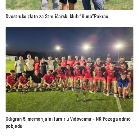
Dvostruko zlato za Streličarski klub “Kuna”Pakrac
Odigran 5. memorijalni turnir u Vidovcima – NK Požega odnio
pobjedu