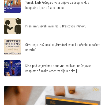
Teniski klub Požega otvara prijave za drugi ciklus
besplatne Ljetne škole tenisa
Pijani narušavali javni red u Brestovcu i Vetovu
Otvorenje izložbe slika „Hrvatski sveci i blaženici u našem
narodu“
Kino pod zvijezdama ponovno na livadi uz Orljavu:
Besplatne filmske večeri za cijelu obitelj