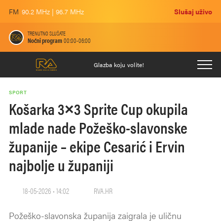
FM
90.2 MHz | 96.7 MHz
Slušaj uživo
TRENUTNO SLUŠATE
Noćni program
00:00-06:00
Glazba koju volite!
SPORT
Košarka 3×3 Sprite Cup okupila
mlade nade Požeško-slavonske
županije – ekipe Cesarić i Ervin
najbolje u županiji
18-05-2026 • 14:02
RVA.HR
Požeško-slavonska županija zaigrala je uličnu