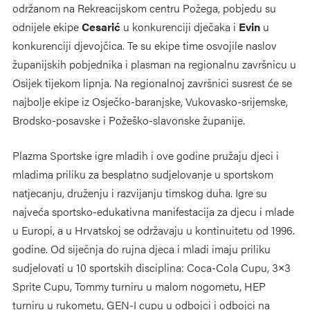
održanom na Rekreacijskom centru Požega, pobjedu su
odnijele ekipe
Cesarić
u konkurenciji dječaka i
Evin
u
konkurenciji djevojčica. Te su ekipe time osvojile naslov
županijskih pobjednika i plasman na regionalnu završnicu u
Osijek tijekom lipnja. Na regionalnoj završnici susrest će se
najbolje ekipe iz Osječko-baranjske, Vukovasko-srijemske,
Brodsko-posavske i Požeško-slavonske županije.
Plazma Sportske igre mladih i ove godine pružaju djeci i
mladima priliku za besplatno sudjelovanje u sportskom
natjecanju, druženju i razvijanju timskog duha. Igre su
najveća sportsko-edukativna manifestacija za djecu i mlade
u Europi, a u Hrvatskoj se održavaju u kontinuitetu od 1996.
godine. Od siječnja do rujna djeca i mladi imaju priliku
sudjelovati u 10 sportskih disciplina: Coca-Cola Cupu, 3×3
Sprite Cupu, Tommy turniru u malom nogometu, HEP
turniru u rukometu, GEN-I cupu u odbojci i odbojci na