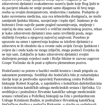
zdravstveni djelatnici svakodnevno susreću ljude koje Bog ljubi te
da pacijent nikada ne smije postati samo dijagnoza ili broj nego
osoba sa svojim dostojanstvom, strahovima i nadama. Podsjetio je
kako suvremena medicina, uza sva tehnološka dostignuća, ne može
zamijeniti ljudsku blizinu, suosjećanje i toplu riječ. Istaknuo je da
bolesnici često najviše pamte pogled razumijevanja, strpljenje i
osjećaj da nisu sami. Govoreći o veličini medicinskog poziva, rekao
je kako zdravstveni djelatnici nisu samo izvršitelji posla, nego
služitelji čovjeku u njegovoj najvećoj ranjivosti. Posebno je
upozorio na umor i opterećenja kojima su izloženi djelatnici u
zdravstvu te ih ohrabrio da u svome radu uvijek čuvaju ljudskost i
svijest da i onda kada ne mogu izliječiti, mogu pomoći čovjeku da
ne trpi sam. Zaključio je kako zdravstveni djelatnici svojim
služenjem postaju svjedoci nade i Božje blizine te zazvao zagovor
Gospe Voćinske da ih prati u njihovu plemenitom pozivu.
Hodočasnici su potom u bazilici molili krunicu i imali prigodu za
sakrament pomirenja. Središnji dio hodočašća bilo je euharistijsko
slavlje koje je predvodio upravitelj Pastoralnog centra Požeške
biskupije Robert Kupčak, u zajedništvu s bolničkim dušobrižnicima
i duhovnicima katoličkih udruga medicinskih sestara i liječnika. Uz
središnjicu i podružnice Hrvatske katoličke udruge medicinskih
sestara i tehničara u Požeškoj biskupiji na čelu s predsjednicom
Udruge Kristinom Budim, te podružnice Hrvatskog katoličkog
liječničkog društva s područja Biskupije, u slavlju su sudjelovali