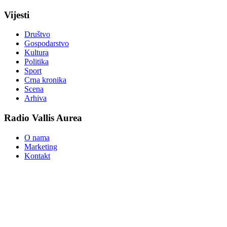
Vijesti
Društvo
Gospodarstvo
Kultura
Politika
Sport
Crna kronika
Scena
Arhiva
Radio Vallis Aurea
O nama
Marketing
Kontakt