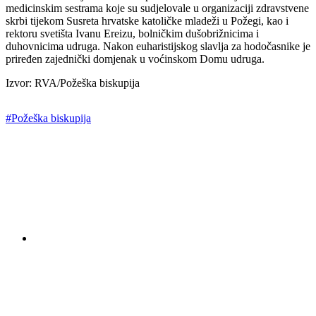
medicinskim sestrama koje su sudjelovale u organizaciji zdravstvene
skrbi tijekom Susreta hrvatske katoličke mladeži u Požegi, kao i
rektoru svetišta Ivanu Ereizu, bolničkim dušobrižnicima i
duhovnicima udruga. Nakon euharistijskog slavlja za hodočasnike je
priređen zajednički domjenak u voćinskom Domu udruga.
Izvor: RVA/Požeška biskupija
#Požeška biskupija