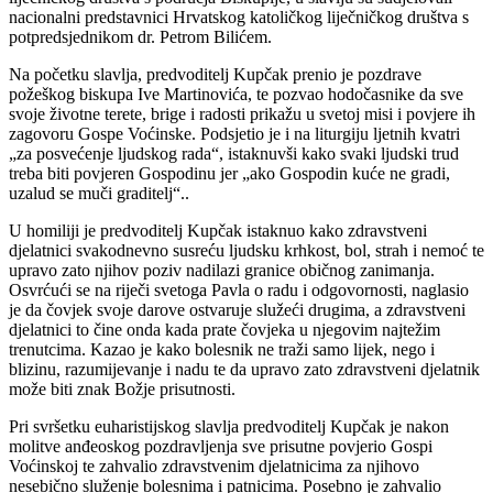
nacionalni predstavnici Hrvatskog katoličkog liječničkog društva s
potpredsjednikom dr. Petrom Bilićem.
Na početku slavlja, predvoditelj Kupčak prenio je pozdrave
požeškog biskupa Ive Martinovića, te pozvao hodočasnike da sve
svoje životne terete, brige i radosti prikažu u svetoj misi i povjere ih
zagovoru Gospe Voćinske. Podsjetio je i na liturgiju ljetnih kvatri
„za posvećenje ljudskog rada“, istaknuvši kako svaki ljudski trud
treba biti povjeren Gospodinu jer „ako Gospodin kuće ne gradi,
uzalud se muči graditelj“..
U homiliji je predvoditelj Kupčak istaknuo kako zdravstveni
djelatnici svakodnevno susreću ljudsku krhkost, bol, strah i nemoć te
upravo zato njihov poziv nadilazi granice običnog zanimanja.
Osvrćući se na riječi svetoga Pavla o radu i odgovornosti, naglasio
je da čovjek svoje darove ostvaruje služeći drugima, a zdravstveni
djelatnici to čine onda kada prate čovjeka u njegovim najtežim
trenutcima. Kazao je kako bolesnik ne traži samo lijek, nego i
blizinu, razumijevanje i nadu te da upravo zato zdravstveni djelatnik
može biti znak Božje prisutnosti.
Pri svršetku euharistijskog slavlja predvoditelj Kupčak je nakon
molitve anđeoskog pozdravljenja sve prisutne povjerio Gospi
Voćinskoj te zahvalio zdravstvenim djelatnicima za njihovo
nesebično služenje bolesnima i patnicima. Posebno je zahvalio