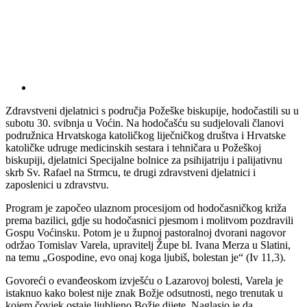
Zdravstveni djelatnici s područja Požeške biskupije, hodočastili su u
subotu 30. svibnja u Voćin. Na hodočašću su sudjelovali članovi
podružnica Hrvatskoga katoličkog liječničkog društva i Hrvatske
katoličke udruge medicinskih sestara i tehničara u Požeškoj
biskupiji, djelatnici Specijalne bolnice za psihijatriju i palijativnu
skrb Sv. Rafael na Strmcu, te drugi zdravstveni djelatnici i
zaposlenici u zdravstvu.
Program je započeo ulaznom procesijom od hodočasničkog križa
prema bazilici, gdje su hodočasnici pjesmom i molitvom pozdravili
Gospu Voćinsku. Potom je u župnoj pastoralnoj dvorani nagovor
održao Tomislav Varela, upravitelj Župe bl. Ivana Merza u Slatini,
na temu „Gospodine, evo onaj koga ljubiš, bolestan je“ (Iv 11,3).
Govoreći o evanđeoskom izvješću o Lazarovoj bolesti, Varela je
istaknuo kako bolest nije znak Božje odsutnosti, nego trenutak u
kojem čovjek ostaje ljubljeno Božje dijete. Naglasio je da