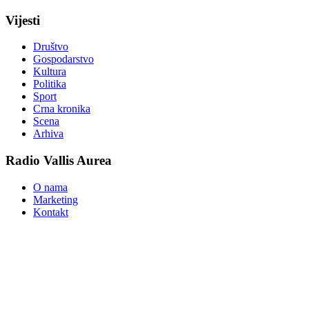
Vijesti
Društvo
Gospodarstvo
Kultura
Politika
Sport
Crna kronika
Scena
Arhiva
Radio Vallis Aurea
O nama
Marketing
Kontakt