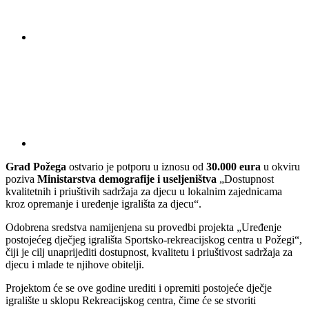
Grad Požega
ostvario je potporu u iznosu od
30.000 eura
u okviru
poziva
Ministarstva demografije i useljeništva
„Dostupnost
kvalitetnih i priuštivih sadržaja za djecu u lokalnim zajednicama
kroz opremanje i uređenje igrališta za djecu“.
Odobrena sredstva namijenjena su provedbi projekta „Uređenje
postojećeg dječjeg igrališta Sportsko-rekreacijskog centra u Požegi“,
čiji je cilj unaprijediti dostupnost, kvalitetu i priuštivost sadržaja za
djecu i mlade te njihove obitelji.
Projektom će se ove godine urediti i opremiti postojeće dječje
igralište u sklopu Rekreacijskog centra, čime će se stvoriti