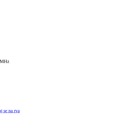
7 MHz
j se na rva