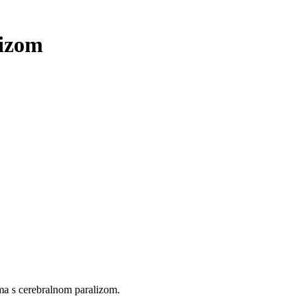
lizom
ama s cerebralnom paralizom.