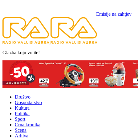
Emisije na zahtjev
Glazba koju volite!
Društvo
Gospodarstvo
Kultura
Politika
Sport
Crna kronika
Scena
Arhiva