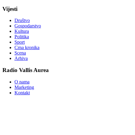
Vijesti
Društvo
Gospodarstvo
Kultura
Politika
Sport
Crna kronika
Scena
Arhiva
Radio Vallis Aurea
O nama
Marketing
Kontakt