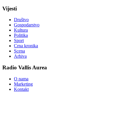
Vijesti
Društvo
Gospodarstvo
Kultura
Politika
Sport
Crna kronika
Scena
Arhiva
Radio Vallis Aurea
O nama
Marketing
Kontakt