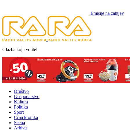
Emisije na zahtjev
Glazba koju volite!
Društvo
Gospodarstvo
Kultura
Politika
Sport
Crna kronika
Scena
Arhiva