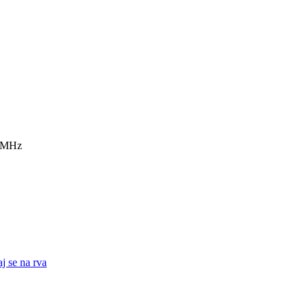
7 MHz
j se na rva