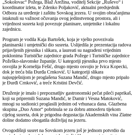
„Sokolovac“ Požega, Blaž Arežina, voditelj Sekcije „Ruševo“ i
koordinator izleta, te Zdenko Poljaković, aktualni predsjednik
Odbora za uređenje i zaštitu Sovskog jezera. U svojim obraćanjima
istaknuli su važnost očuvanja ovog jedinstvenog prostora, ali i
vrijednost susreta koji povezuje planinare, umjetnike i lokalnu
zajednicu.
Program je vodila Kaja Bartošek, koja je vješto povezivala
planinarski i umjetnički dio susreta. Uslijedila je prezentacija radova
prijavljenih pjesnika i slikara, a laureati su nagrađeni vrijednim
poklonima Turističke zajednice grada Požege i Turističke zajednice
Požeško-slavonske županije. U kategoriji pjesnika prvo mjesto
osvojila je Kornelija Fešić, drugo mjesto osvojio je Ivica Kopecki,
dok je treća bila Đurđa Crnković. U kategoriji slikara
najuspješnijom je proglašena Suzana Mandić, drugo mjesto pripalo
je Đurđi Crnković, a treće Kristini Devčić.
Druženje je imalo i prepoznatljiv gastronomski pečat pileći paprikaš,
koji su pripremili Suzana Mandić, te Damir i Vesna Matoković,
mnogi su sudionici proglasili jednim od vrhunaca dana. Glazbena
skupina „Duo Amor“ pobrinula se za dobru atmosferu tijekom
cijelog susreta, dok je prigodna degustacija Akademskih vina Zlatne
doline dodatno obogatila doživljaj na jezeru.
Ovogodišnji susret na Sovskom jezeru još je jednom potvrdio da