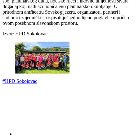
spoj planinarskog duha, poetske riječi i likovne umjetnosti stvara
događaj koji nadilazi uobičajeno planinarsko okupljanje. U
prirodnom amfiteatru Sovskog jezera, organizatori, partneri i
sudionici zajednički su ispisali još jedno lijepo poglavlje u priči o
ovom posebnom slavonskom prostoru.
Izvor: HPD Sokolovac
#HPD Sokolovac