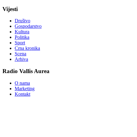
Vijesti
Društvo
Gospodarstvo
Kultura
Politika
Sport
Crna kronika
Scena
Arhiva
Radio Vallis Aurea
O nama
Marketing
Kontakt