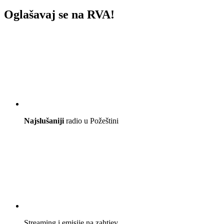
Oglašavaj se na RVA!
Najslušaniji
radio u Požeštini
Streaming i emisije na zahtjev