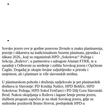
Sovsko jezero ove je godine ponovno živnulo u znaku planinarenja,
poezije i slikarstva na tradicionalnom Susretu planinara, pjesnika i
slikara 2026., koji su organizirali HPD „Sokolovac“ Požega i
Sekcija „Ruševo“, u partnerstvu s udrugom Alumni FTRR, te u
suradnji s Odborom za uređenje i zaštitu Sovskog jezera i Općinom
Čaglin. Događaj je okupio brojne zaljubljenike u prirodu i
umjetnost, ali i planinare iz više slavonskih sredina.
U planinarskom pohodu i druženju sudjelovalo je pet planinarskih
društava iz Slavonije: PD Krndija Našice, HPD Belišće, HPD
Sokolovac Požega, HPD Sokol Feričanci i PD Dilj Gora Slavonski
Brod. Nakon okupljanja u Ruševu i lagane šetnje prema jezeru,
službeni program započeo je na obali Sovskog jezera, gdje su
sudionike pozdravili Bruno Horvat, predsjednik HPD-a