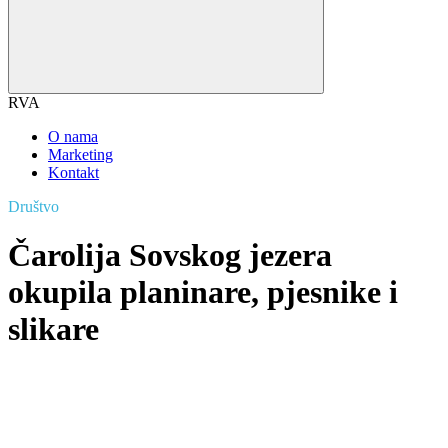
RVA
O nama
Marketing
Kontakt
Društvo
Čarolija Sovskog jezera
okupila planinare, pjesnike i
slikare