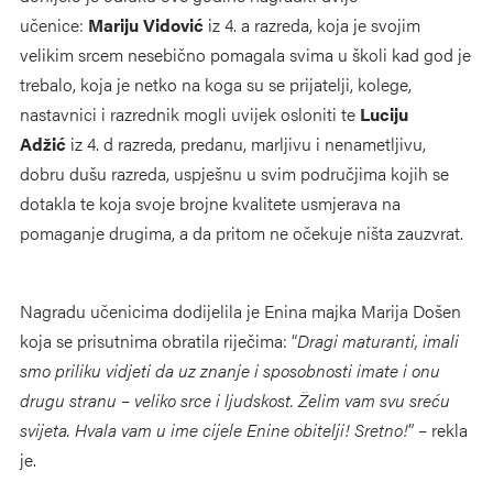
učenice:
Mariju Vidović
iz 4. a razreda, koja je svojim
velikim srcem nesebično pomagala svima u školi kad god je
trebalo, koja je netko na koga su se prijatelji, kolege,
nastavnici i razrednik mogli uvijek osloniti te
Luciju
Adžić
iz 4. d razreda, predanu, marljivu i nenametljivu,
dobru dušu razreda, uspješnu u svim područjima kojih se
dotakla te koja svoje brojne kvalitete usmjerava na
pomaganje drugima, a da pritom ne očekuje ništa zauzvrat.
Nagradu učenicima dodijelila je Enina majka Marija Došen
koja se prisutnima obratila riječima: “
Dragi maturanti, imali
smo priliku vidjeti da uz znanje i sposobnosti imate i onu
drugu stranu – veliko srce i ljudskost. Želim vam svu sreću
svijeta. Hvala vam u ime cijele Enine obitelji! Sretno!
” – rekla
je.