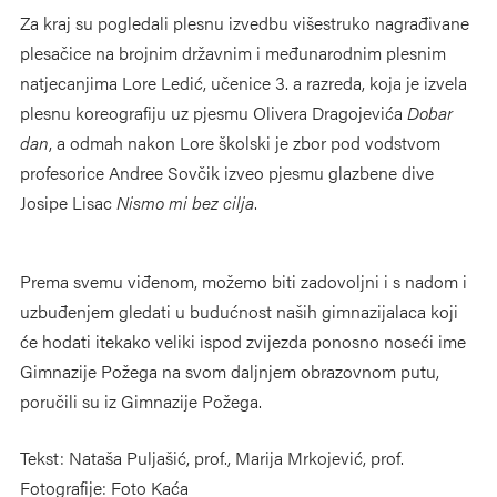
Za kraj su pogledali plesnu izvedbu višestruko nagrađivane
plesačice na brojnim državnim i međunarodnim plesnim
natjecanjima Lore Ledić, učenice 3. a razreda, koja je izvela
plesnu koreografiju uz pjesmu Olivera Dragojevića
Dobar
dan
, a odmah nakon Lore školski je zbor pod vodstvom
profesorice Andree Sovčik izveo pjesmu glazbene dive
Josipe Lisac
Nismo mi bez cilja
.
Prema svemu viđenom, možemo biti zadovoljni i s nadom i
uzbuđenjem gledati u budućnost naših gimnazijalaca koji
će hodati itekako veliki ispod zvijezda ponosno noseći ime
Gimnazije Požega na svom daljnjem obrazovnom putu,
poručili su iz Gimnazije Požega.
Tekst: Nataša Puljašić, prof., Marija Mrkojević, prof.
Fotografije: Foto Kaća