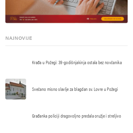
NAJNOVIJE
Krađa u Požegi: 39-godišnjakinja ostala bez novčanika
Svečano misno slavlje za blagdan sv. Lovre u Požegi
Građanka policiji dragovoljno predala oružje i streljivo