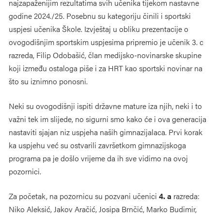
najzapaženijim rezultatima svih učenika tijekom nastavne
godine 2024./25. Posebnu su kategoriju činili i sportski
uspjesi učenika Škole. Izvještaj u obliku prezentacije o
ovogodišnjim sportskim uspjesima pripremio je učenik 3. c
razreda, Filip Odobašić, član medijsko-novinarske skupine
koji između ostaloga piše i za HRT kao sportski novinar na
što su iznimno ponosni.
Neki su ovogodišnji ispiti državne mature iza njih, neki i to
važni tek im slijede, no sigurni smo kako će i ova generacija
nastaviti sjajan niz uspjeha naših gimnazijalaca. Prvi korak
ka uspjehu već su ostvarili završetkom gimnazijskoga
programa pa je došlo vrijeme da ih sve vidimo na ovoj
pozornici.
Za početak, na pozornicu su pozvani učenici
4. a
razreda:
Niko Aleksić, Jakov Aračić, Josipa Brnčić, Marko Budimir,