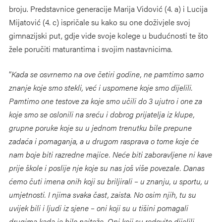
broju. Predstavnice generacije Marija Vidović (4. a) i Lucija
Mijatović (4. c) ispričale su kako su one doživjele svoj
gimnazijski put, gdje vide svoje kolege u budućnosti te što
žele poručiti maturantima i svojim nastavnicima.
“
Kada se osvrnemo na ove četiri godine, ne pamtimo samo
znanje koje smo stekli, već i uspomene koje smo dijelili.
Pamtimo one testove za koje smo učili do 3 ujutro i one za
koje smo se oslonili na sreću i dobrog prijatelja iz klupe,
grupne poruke koje su u jednom trenutku bile prepune
zadaća i pomaganja, a u drugom rasprava o tome koje će
nam boje biti razredne majice. Neće biti zaboravljene ni kave
prije
škole i poslije nje koje su nas još više povezale. Danas
ćemo čuti imena onih koji su briljirali – u znanju, u sportu, u
umjetnosti. I njima svaka čast, zaista. No osim njih, tu su
uvijek bili i ljudi iz sjene – oni koji su u tišini pomagali
drugima kada je bilo najteže. Oni koji su redovito dijelili