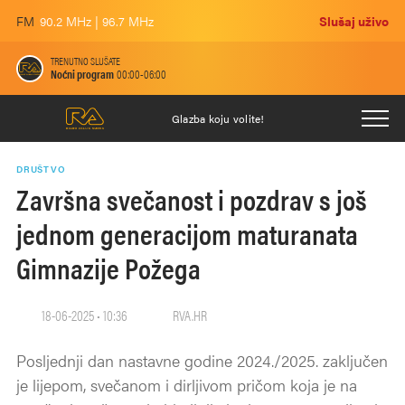
FM
90.2 MHz | 96.7 MHz
Slušaj uživo
TRENUTNO SLUŠATE
Noćni program
00:00-06:00
Glazba koju volite!
DRUŠTVO
Završna svečanost i pozdrav s još
jednom generacijom maturanata
Gimnazije Požega
18-06-2025 • 10:36
RVA.HR
Posljednji dan nastavne godine 2024./2025. zaključen
je lijepom, svečanom i dirljivom pričom koja je na