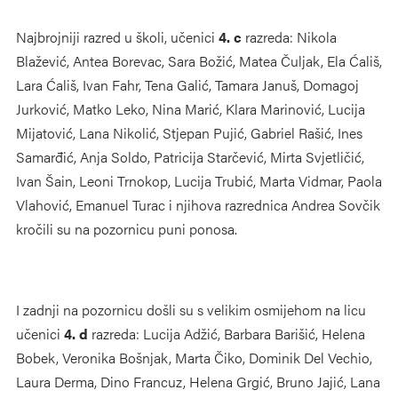
Najbrojniji razred u školi, učenici
4. c
razreda: Nikola
Blažević, Antea Borevac, Sara Božić, Matea Čuljak, Ela Ćališ,
Lara Ćališ, Ivan Fahr, Tena Galić, Tamara Januš, Domagoj
Jurković, Matko Leko, Nina Marić, Klara Marinović, Lucija
Mijatović, Lana Nikolić, Stjepan Pujić, Gabriel Rašić, Ines
Samarđić, Anja Soldo, Patricija Starčević, Mirta Svjetličić,
Ivan Šain, Leoni Trnokop, Lucija Trubić, Marta Vidmar, Paola
Vlahović, Emanuel Turac i njihova razrednica Andrea Sovčik
kročili su na pozornicu puni ponosa.
I zadnji na pozornicu došli su s velikim osmijehom na licu
učenici
4. d
razreda: Lucija Adžić, Barbara Barišić, Helena
Bobek, Veronika Bošnjak, Marta Čiko, Dominik Del Vechio,
Laura Derma, Dino Francuz, Helena Grgić, Bruno Jajić, Lana