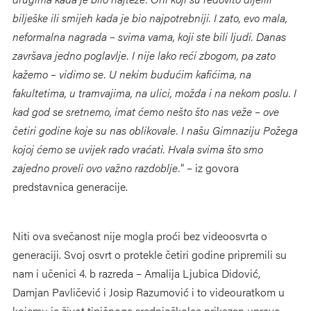
bilješke ili smijeh kada je bio najpotrebniji. I zato, evo mala,
neformalna nagrada – svima vama, koji ste bili ljudi.
Danas
završava jedno poglavlje. I nije lako reći zbogom, pa zato
kažemo – vidimo se. U nekim budućim kafićima, na
fakultetima, u tramvajima, na ulici, možda i na nekom poslu. I
kad god se sretnemo, imat ćemo nešto što nas veže – ove
četiri godine koje su nas oblikovale. I našu Gimnaziju Požega
kojoj ćemo se uvijek rado vraćati. Hvala svima što smo
zajedno proveli ovo važno razdoblje.
” – iz govora
predstavnica generacije.
Niti ova svečanost nije mogla proći bez videoosvrta o
generaciji. Svoj osvrt o protekle četiri godine pripremili su
nam i učenici 4. b razreda – Amalija Ljubica Didović,
Damjan Pavličević i Josip Razumović i to videouratkom u
kojemu je život tipičnoga srednjoškolca prikazan upravo