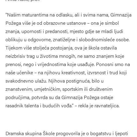
“Našim maturantima na odlasku, ali i svima nama, Gimnazija
Požega više je od obrazovne ustanove – ona je simbol
znanja, upornosti i predanosti, mjesto gdje se mladi ljudi
oblikuju u odgovorne, znatiželjne i slobodnomisleće osobe.
Tijekom više stoljeća postojanja, ova je škola ostavila
neizbrisiv trag u životima mnogih, ne samo znanjem koje
prenosi, nego i vrijednostima koje usađuje. Ponosni smo na
naše učenike – na njihovu kreativnost, izvrsnost i trud koji
svakodnevno ulažu. Njihova postignuća, bilo u
znanstvenim, umjetničkim, sportskim ili društvenim
područjima, potvrda su da Gimnazija Požega ostaje
rasadnik talenta i budućih vođa.” – rekla je ravnateljica.
Dramska skupina Škole progovorila je o bogatstvu i ljepoti