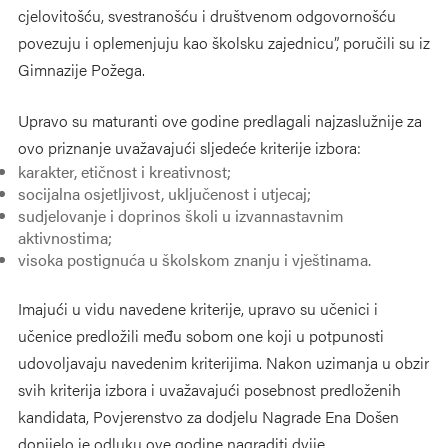
cjelovitošću, svestranošću i društvenom odgovornošću
povezuju i oplemenjuju kao školsku zajednicu”, poručili su iz
Gimnazije Požega.
Upravo su maturanti ove godine predlagali najzaslužnije za
ovo priznanje uvažavajući sljedeće kriterije izbora:
karakter, etičnost i kreativnost;
socijalna osjetljivost, uključenost i utjecaj;
sudjelovanje i doprinos školi u izvannastavnim
aktivnostima;
visoka postignuća u školskom znanju i vještinama.
Imajući u vidu navedene kriterije, upravo su učenici i
učenice predložili među sobom one koji u potpunosti
udovoljavaju navedenim kriterijima. Nakon uzimanja u obzir
svih kriterija izbora i uvažavajući posebnost predloženih
kandidata, Povjerenstvo za dodjelu Nagrade Ena Došen
donijelo je odluku ove godine nagraditi dvije