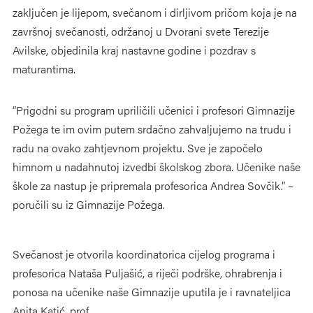
zaključen je lijepom, svečanom i dirljivom pričom koja je na
završnoj svečanosti, održanoj u Dvorani svete Terezije
Avilske, objedinila kraj nastavne godine i pozdrav s
maturantima.
“Prigodni su program upriličili učenici i profesori Gimnazije
Požega te im ovim putem srdačno zahvaljujemo na trudu i
radu na ovako zahtjevnom projektu. Sve je započelo
himnom u nadahnutoj izvedbi školskog zbora. Učenike naše
škole za nastup je pripremala profesorica Andrea Sovčik.” –
poručili su iz Gimnazije Požega.
Svečanost je otvorila koordinatorica cijelog programa i
profesorica Nataša Puljašić, a riječi podrške, ohrabrenja i
ponosa na učenike naše Gimnazije uputila je i ravnateljica
Anita Katić, prof.