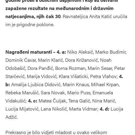
zapažene rezultate na međunarodnim i državnim
natjecanjima, njih čak 30
. Ravnateljica Anita Katić uručila
im je prigodne poklone.
Nagrađeni maturanti – 4. a:
Niko Aleksić, Marko Budimir,
Dominik Ćavar, Marin Klarić, Dora Križanović, Noah
Odobašić, Dora Panđić, Borna Rozman, Marin Sesar, Petar
Starčević, Marija Vidović, Klara Višaticki, Petra Vlahov;
4.
b:
Amalija Ljubica Didović, Marin Knaus, Mihael Krpan,
Rebeka Marušić, Sara Novak, Mario Puss, Emanuela
Vidakušić;
4. c:
Matea Čuljak, Tena Galić, Nina Marić,
Lucija Mijatović, Lana Nikolić, Marta Vidmar;
4. d:
Lucija
Adžić.
Prekrasno je bilo vidjeti mladost u ovako velikom