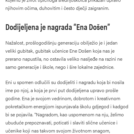
njihovim očima, duhovitim i često dječji zaigranim.
Dodijeljena je nagrada “Ena Došen”
Nažalost, prošlogodišnju generaciju obilježio je i jedan
veliki gubitak, gubitak učenice Ene Došen koja nas je
prerano napustila, no ostavila veliko nasljeđe na razini ne
samo generacije i škole, nego i šire lokalne zajednice.
Eni u spomen odlučili su dodijeliti i nagradu koja bi nosila
ime po njoj, a koja je prvi put dodijeljena upravo prošle
godine. Ena je svojom vedrinom, dobrotom i kreativnom
pokretačkom energijom ispunjavala školu gdjegod i kadgod
bi se pojavila. “Nagradom, kao uspomenom na nju, želimo
ubuduće prepoznavati, poticati i slaviti slične učenice i
učenike koji nas takvom svojom životnom snagom,