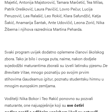
Majetić, Antonija Majstorović, Tamara Marčetić, Tea Milas,
Patrik Orešković, Laura Pavičić, Lovro Pečur, Lucija
Peruzović, Lea Ralašić, Leo Rokić, Klara Safundžić, Katja
Šakić, Anamarija Šantak, Ante Udovičić, Leona Zorić, Nika
Žiberna i njihova razrednica Martina Peharda.
Svaki program uvijek dodatno oplemene članovi školskog
zbora. Tako je bilo i ovoga puta, naime, nakon dodjele
svjedodžbi maturantima zboraši su izveli latinsku pjesmu
De
Brevitate Vitae
, mnogo poznatiju po svojim prvim
stihovima
Gaudeamus igitur
, poznatu studentsku himnu u
mnogim europskim zemljama.
Voditelji Nika Bokor i Teo Rakić ponovno su pozvali
maturante, one najuspješnije koji su
sve četiri
godine
prošli s odličnim uspjehom i koji su ostvarili