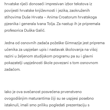
hrvatske riječi donoseći impresivan izbor tekstova iz
povijesti hrvatske književnosti i jezika, zaokruženih
stihovima Duše Hrvata – Anima Croatorum hrvatskoga
pjesnika i generala Ivana Tolja. Za nastup ih je pripremala
profesorica Duška Galić.
Jedna od osnovnih zadaća požeške Gimnazije jest priprema
učenika za uspješan upis i nastavak školovanja na višoj
razini u željenom studijskom programu pa su i glavni
pokazatelji uspješnosti škole povezani s tom osnovnom
zadaćom.
Iako je ova svečanost posvećena prvenstveno
ovogodišnjim maturantima čiji su se uspjesi posebno
istaknuli, imali smo priliku pogledati prezentaciju s