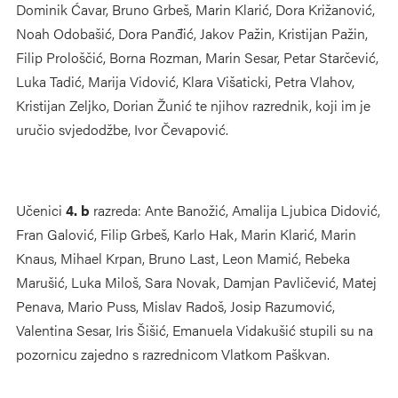
Dominik Ćavar, Bruno Grbeš, Marin Klarić, Dora Križanović,
Noah Odobašić, Dora Panđić, Jakov Pažin, Kristijan Pažin,
Filip Prološčić, Borna Rozman, Marin Sesar, Petar Starčević,
Luka Tadić, Marija Vidović, Klara Višaticki, Petra Vlahov,
Kristijan Zeljko, Dorian Žunić te njihov razrednik, koji im je
uručio svjedodžbe, Ivor Čevapović.
Učenici
4. b
razreda: Ante Banožić, Amalija Ljubica Didović,
Fran Galović, Filip Grbeš, Karlo Hak, Marin Klarić, Marin
Knaus, Mihael Krpan, Bruno Last, Leon Mamić, Rebeka
Marušić, Luka Miloš, Sara Novak, Damjan Pavličević, Matej
Penava, Mario Puss, Mislav Radoš, Josip Razumović,
Valentina Sesar, Iris Šišić, Emanuela Vidakušić stupili su na
pozornicu zajedno s razrednicom Vlatkom Paškvan.