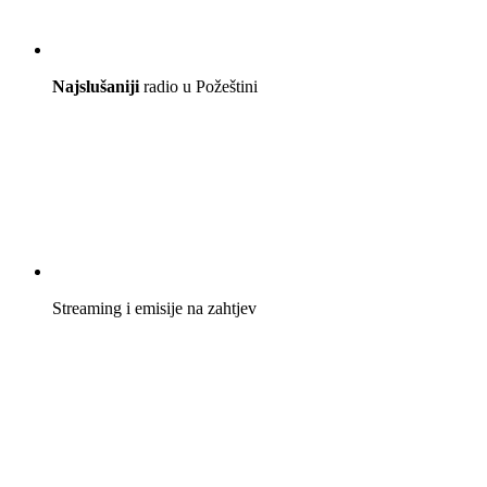
Najslušaniji
radio u Požeštini
Streaming i emisije na zahtjev