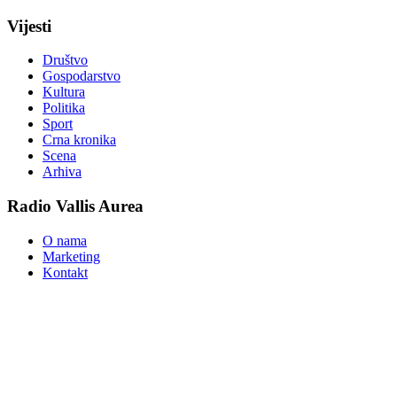
Vijesti
Društvo
Gospodarstvo
Kultura
Politika
Sport
Crna kronika
Scena
Arhiva
Radio Vallis Aurea
O nama
Marketing
Kontakt