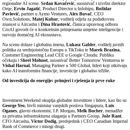
regionalne AI scene.
Srđan Kovačević
, suosnivač i izvršni direktor
Orqe,
Ervin Jagatić
, Product Director u Infobipu,
Božidar
Pavlović
, partner u Aymo Ventures,
Alex Buvač
, CEO
Own.Solutions,
Matej Kuhar
, voditelj odjela za podatkovnu
znanost u Aircashu i
Dina Hrastović
, članica upravnog odbora
CroAI govorit će o konkretnim primjenama umjetne inteligencije i
razvoju domaćeg AI ekosustava.
Na scenu dolaze i globalna imena,
Lukasz Gabler
, voditelj javnih
politika za srednjoistočnu Europu u TikToku te
Marek Brazina
,
Customer Engineering Lead CEE u Google Cloudu. Publiku
očekuju i
Sheel Mohnot
, suosnivač Better Tomorrow Venturesa te
Vishal Harnal
, Managing Partner u 500 Global, lideri koji otkrivaju
kako AI transformira financije, investicije i globalno tržište.
Od investicija do energije: primjeri i rješenja iz prve ruke
Investment.Weekend okuplja globalne investitore i lidere, kao što su
George Yeo
, bivši ministar vanjskih poslova Singapura,
Luis
Oganes
, glavni ekonomist, J.P. Morgan,
Melk Bucher
, menadžer
za privatna infrastrukturna ulaganja u Partners Group,
Jože Rant
,
CFO Aircasha,
Victor Dodig
, predsjednik i CEO Canadian Imperial
Bank of Commerce i mnogi drugi.