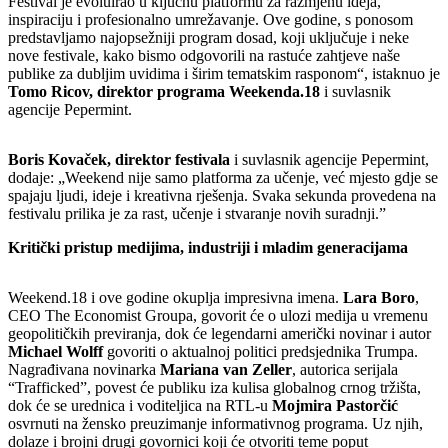
Festival je evoluirao u ključnu platformu za razmjenu ideja,
inspiraciju i profesionalno umrežavanje. Ove godine, s ponosom
predstavljamo najopsežniji program dosad, koji uključuje i neke
nove festivale, kako bismo odgovorili na rastuće zahtjeve naše
publike za dubljim uvidima i širim tematskim rasponom“, istaknuo je
Tomo Ricov, direktor programa Weekenda.18
i suvlasnik
agencije Pepermint.
Boris Kovaček, direktor festivala
i suvlasnik agencije Pepermint,
dodaje: „Weekend nije samo platforma za učenje, već mjesto gdje se
spajaju ljudi, ideje i kreativna rješenja. Svaka sekunda provedena na
festivalu prilika je za rast, učenje i stvaranje novih suradnji.”
Kritički pristup medijima, industriji i mladim generacijama
Weekend.18 i ove godine okuplja impresivna imena.
Lara Boro
,
CEO The Economist Groupa, govorit će o ulozi medija u vremenu
geopolitičkih previranja, dok će legendarni američki novinar i autor
Michael Wolff
govoriti o aktualnoj politici predsjednika Trumpa.
Nagrađivana novinarka
Mariana van Zeller
, autorica serijala
“Trafficked”, povest će publiku iza kulisa globalnog crnog tržišta,
dok će se urednica i voditeljica na RTL-u
Mojmira Pastorčić
osvrnuti na žensko preuzimanje informativnog programa. Uz njih,
dolaze i brojni drugi govornici koji će otvoriti teme poput