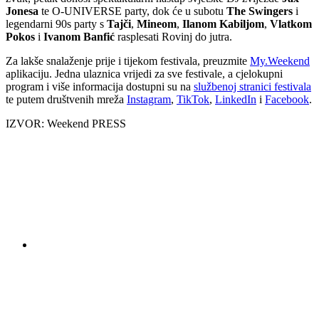
Jonesa
te O-UNIVERSE party, dok će u subotu
The Swingers
i
legendarni 90s party s
Tajči
,
Mineom
,
Ilanom Kabiljom
,
Vlatkom
Pokos
i
Ivanom Banfić
rasplesati Rovinj do jutra.
Za lakše snalaženje prije i tijekom festivala, preuzmite
My.Weekend
aplikaciju. Jedna ulaznica vrijedi za sve festivale, a cjelokupni
program i više informacija dostupni su na
službenoj stranici festivala
te putem društvenih mreža
Instagram
,
TikTok
,
LinkedIn
i
Facebook
.
IZVOR: Weekend PRESS