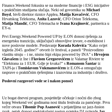
Finance.Weekend fokusira se na moderne financije i ESG inicijative
s praktičnim studijama slučaja. Neki od govornika su
Michael
Boyd
, bivši direktor riznice Applea,
Matija Kovačević
, CFO
Hrvatskog Telekoma,
Anita Lazović
, CFO Orion Telekoma,
Matija Mandić
, CFO Telemacha te
Ivana Krajinović
, partnerica u
EY-u.
Prvi Energy.Weekend Powered UP by E.ON donosi rješenja za
energetsku tranziciju, uključujući obnovljive izvore, e-mobilnost i
nove poslovne modele. Predavanje
Korada Kolevića
“Kako svijet
izgleda 2045. godine?” otvorit će festival, a paneli “Proizvodimo
vlastitu struju – i ne, nismo hipi ekipa powered by INA” s
Hrvojem
Glavašem
iz Ine i
Flaviom Gregorovićem
iz Valamar Riviere te
“Elektrana za 1 EUR. Gdje je kvaka?” s
Romanom Šantar
iz
TAPI-ja i
Tomislavom Vukmanovićem
iz E.ON-a omogućuju
rasprave o praktičnim rješenjima i izazovima za industriju i društvo.
Poslovni razgovori vode se i nakon ponoći
Uz bogat dnevni program, posjetitelje očekuje i noćni dio zbog
kojeg Weekend već godinama nosi titulu festivala za pamćenje. Prvu
večer otvara
Tihomir Pop Asanović
s prijateljima uz jazz-fusion
zvuk, petak donosi spektakularni nastup svjetske DJ zvijezde
Jax