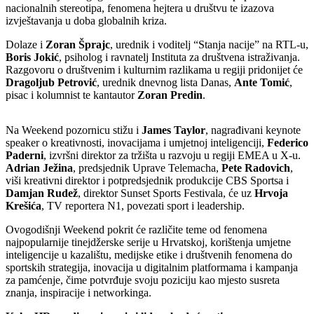
nacionalnih stereotipa, fenomena hejtera u društvu te izazova
izvještavanja u doba globalnih kriza.
Dolaze i
Zoran Šprajc
, urednik i voditelj “Stanja nacije” na RTL-u,
Boris Jokić
, psiholog i ravnatelj Instituta za društvena istraživanja.
Razgovoru o društvenim i kulturnim razlikama u regiji pridonijet će
Dragoljub Petrović
, urednik dnevnog lista Danas,
Ante Tomić
,
pisac i kolumnist te kantautor
Zoran Predin
.
Na Weekend pozornicu stižu i
James Taylor
, nagrađivani keynote
speaker o kreativnosti, inovacijama i umjetnoj inteligenciji,
Federico
Paderni
, izvršni direktor za tržišta u razvoju u regiji EMEA u X-u.
Adrian Ježina
, predsjednik Uprave Telemacha,
Pete Radovich
,
viši kreativni direktor i potpredsjednik produkcije CBS Sportsa i
Damjan Rudež
, direktor Sunset Sports Festivala, će uz
Hrvoja
Krešića
, TV reportera N1, povezati sport i leadership.
Ovogodišnji Weekend pokrit će različite teme od fenomena
najpopularnije tinejdžerske serije u Hrvatskoj, korištenja umjetne
inteligencije u kazalištu, medijske etike i društvenih fenomena do
sportskih strategija, inovacija u digitalnim platformama i kampanja
za pamćenje, čime potvrđuje svoju poziciju kao mjesto susreta
znanja, inspiracije i networkinga.