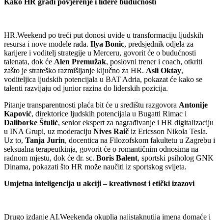
Kako HR gradi povjerenje i lidere budućnosti
HR.Weekend po treći put donosi uvide u transformaciju ljudskih
resursa i nove modele rada.
Ilya Bonic
, predsjednik odjela za
karijere i voditelj strategije u Merceru, govorit će o budućnosti
talenata, dok će
Alen Premužak
, poslovni trener i coach, otkriti
zašto je strateško razmišljanje ključno za HR.
Asli Oktay
,
voditeljica ljudskih potencijala u BAT Adria, pokazat će kako se
talenti razvijaju od junior razina do liderskih pozicija.
Pitanje transparentnosti plaća bit će u središtu razgovora
Antonije
Kapović
, direktorice ljudskih potencijala u Bugatti Rimac i
Daliborke Štulić
, senior ekspert za nagrađivanje i HR digitalizaciju
u INA Grupi, uz moderaciju
Nives Raič
iz Ericsson Nikola Tesla.
Uz to,
Tanja Jurin
, docentica na Filozofskom fakultetu u Zagrebu i
seksualna terapeutkinja, govorit će o romantičnim odnosima na
radnom mjestu, dok će dr. sc.
Boris Balent
, sportski psiholog GNK
Dinama, pokazati što HR može naučiti iz sportskog svijeta.
Umjetna inteligencija u akciji – kreativnost i etički izazovi
Drugo izdanje AI.Weekenda okuplja najistaknutija imena domaće i