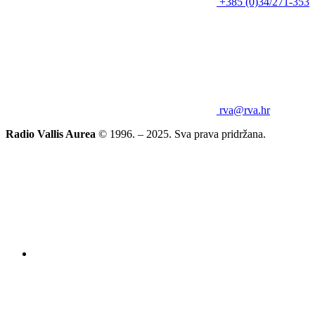
+385 (0)34/271-353
rva@rva.hr
Radio Vallis Aurea
© 1996. – 2025. Sva prava pridržana.