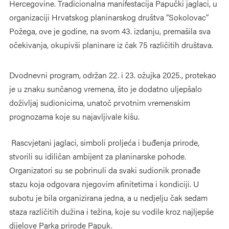
Hercegovine. Tradicionalna manifestacija Papučki jaglaci, u
organizaciji Hrvatskog planinarskog društva “Sokolovac”
Požega, ove je godine, na svom 43. izdanju, premašila sva
očekivanja, okupivši planinare iz čak 75 različitih društava.
Dvodnevni program, održan 22. i 23. ožujka 2025., protekao
je u znaku sunčanog vremena, što je dodatno uljepšalo
doživljaj sudionicima, unatoč prvotnim vremenskim
prognozama koje su najavljivale kišu.
Rascvjetani jaglaci, simboli proljeća i buđenja prirode,
stvorili su idiličan ambijent za planinarske pohode.
Organizatori su se pobrinuli da svaki sudionik pronađe
stazu koja odgovara njegovim afinitetima i kondiciji. U
subotu je bila organizirana jedna, a u nedjelju čak sedam
staza različitih dužina i težina, koje su vodile kroz najljepše
dijelove Parka prirode Papuk.