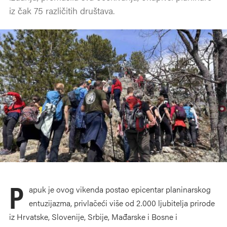
iz čak 75 različitih društava.
P
apuk je ovog vikenda postao epicentar planinarskog
entuzijazma, privlačeći više od 2.000 ljubitelja prirode
iz Hrvatske, Slovenije, Srbije, Mađarske i Bosne i