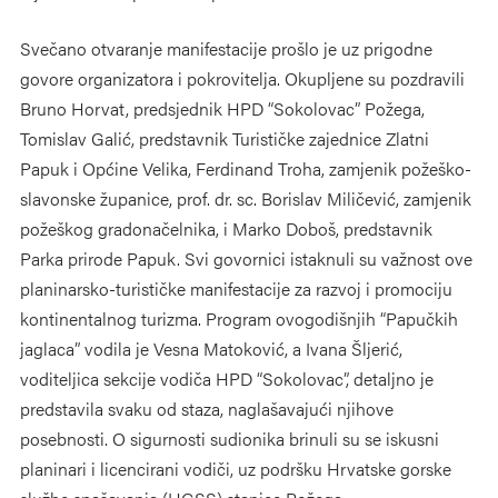
Svečano otvaranje manifestacije prošlo je uz prigodne
govore organizatora i pokrovitelja. Okupljene su pozdravili
Bruno Horvat, predsjednik HPD “Sokolovac” Požega,
Tomislav Galić, predstavnik Turističke zajednice Zlatni
Papuk i Općine Velika, Ferdinand Troha, zamjenik požeško-
slavonske županice, prof. dr. sc. Borislav Miličević, zamjenik
požeškog gradonačelnika, i Marko Doboš, predstavnik
Parka prirode Papuk. Svi govornici istaknuli su važnost ove
planinarsko-turističke manifestacije za razvoj i promociju
kontinentalnog turizma. Program ovogodišnjih “Papučkih
jaglaca” vodila je Vesna Matoković, a Ivana Šljerić,
voditeljica sekcije vodiča HPD “Sokolovac”, detaljno je
predstavila svaku od staza, naglašavajući njihove
posebnosti. O sigurnosti sudionika brinuli su se iskusni
planinari i licencirani vodiči, uz podršku Hrvatske gorske