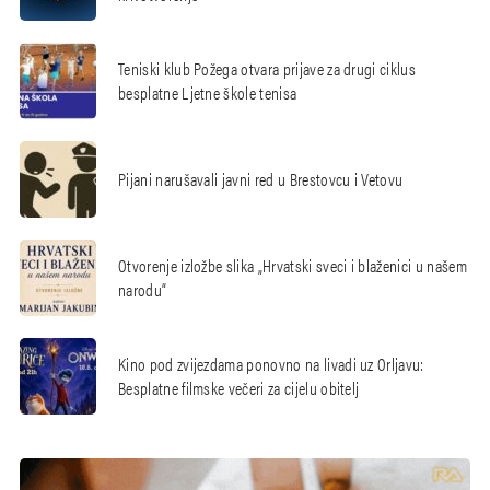
Teniski klub Požega otvara prijave za drugi ciklus
besplatne Ljetne škole tenisa
Pijani narušavali javni red u Brestovcu i Vetovu
Otvorenje izložbe slika „Hrvatski sveci i blaženici u našem
narodu“
Kino pod zvijezdama ponovno na livadi uz Orljavu:
Besplatne filmske večeri za cijelu obitelj