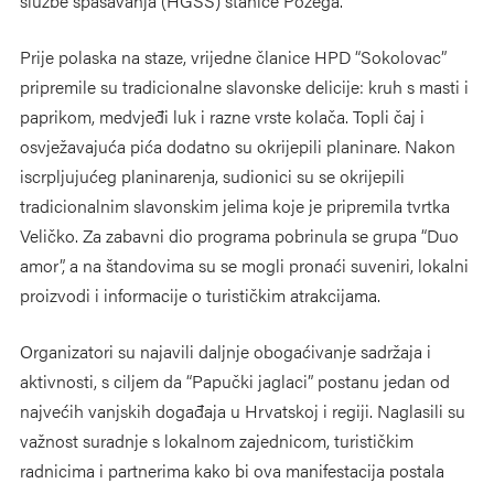
službe spašavanja (HGSS) stanice Požega.
Prije polaska na staze, vrijedne članice HPD “Sokolovac”
pripremile su tradicionalne slavonske delicije: kruh s masti i
paprikom, medvjeđi luk i razne vrste kolača. Topli čaj i
osvježavajuća pića dodatno su okrijepili planinare. Nakon
iscrpljujućeg planinarenja, sudionici su se okrijepili
tradicionalnim slavonskim jelima koje je pripremila tvrtka
Veličko. Za zabavni dio programa pobrinula se grupa “Duo
amor”, a na štandovima su se mogli pronaći suveniri, lokalni
proizvodi i informacije o turističkim atrakcijama.
Organizatori su najavili daljnje obogaćivanje sadržaja i
aktivnosti, s ciljem da “Papučki jaglaci” postanu jedan od
najvećih vanjskih događaja u Hrvatskoj i regiji. Naglasili su
važnost suradnje s lokalnom zajednicom, turističkim
radnicima i partnerima kako bi ova manifestacija postala