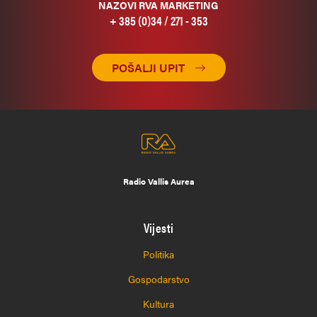
NAZOVI RVA MARKETING
+ 385 (0)34 / 271 - 353
POŠALJI UPIT
Radio Vallis Aurea
Vijesti
Politika
Gospodarstvo
Kultura