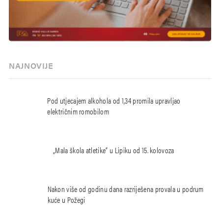
NAJNOVIJE
Pod utjecajem alkohola od 1,34 promila upravljao
električnim romobilom
„Mala škola atletike“ u Lipiku od 15. kolovoza
Nakon više od godinu dana razriješena provala u podrum
kuće u Požegi