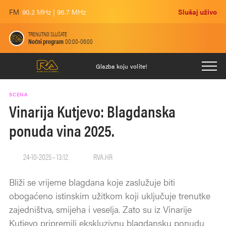
FM
90.2 MHz | 96.7 MHz
Slušaj uživo
TRENUTNO SLUŠATE
Noćni program
00:00-06:00
Glazba koju volite!
SCENA
Vinarija Kutjevo: Blagdanska
ponuda vina 2025.
24-10-2025 • 13:12
RVA.HR
Bliži se vrijeme blagdana koje zaslužuje biti
obogaćeno istinskim užitkom koji uključuje trenutke
zajedništva, smijeha i veselja. Zato su iz Vinarije
Kutjevo pripremili ekskluzivnu blagdansku ponudu