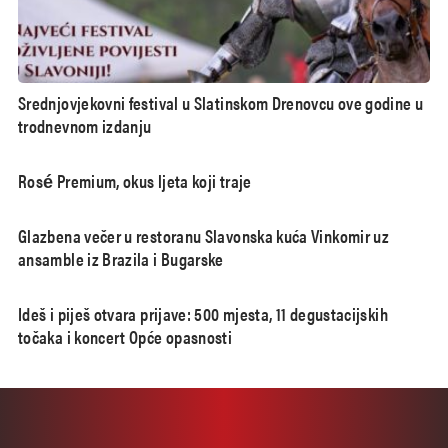
Srednjovjekovni festival u Slatinskom Drenovcu ove godine u
trodnevnom izdanju
Rosé Premium, okus ljeta koji traje
Glazbena večer u restoranu Slavonska kuća Vinkomir uz
ansamble iz Brazila i Bugarske
Ideš i piješ otvara prijave: 500 mjesta, 11 degustacijskih
točaka i koncert Opće opasnosti