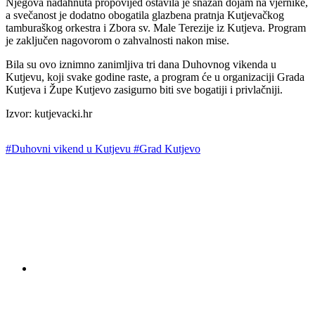
Njegova nadahnuta propovijed ostavila je snažan dojam na vjernike,
a svečanost je dodatno obogatila glazbena pratnja Kutjevačkog
tamburaškog orkestra i Zbora sv. Male Terezije iz Kutjeva. Program
je zaključen nagovorom o zahvalnosti nakon mise.
Bila su ovo iznimno zanimljiva tri dana Duhovnog vikenda u
Kutjevu, koji svake godine raste, a program će u organizaciji Grada
Kutjeva i Župe Kutjevo zasigurno biti sve bogatiji i privlačniji.
Izvor: kutjevacki.hr
#Duhovni vikend u Kutjevu
#Grad Kutjevo