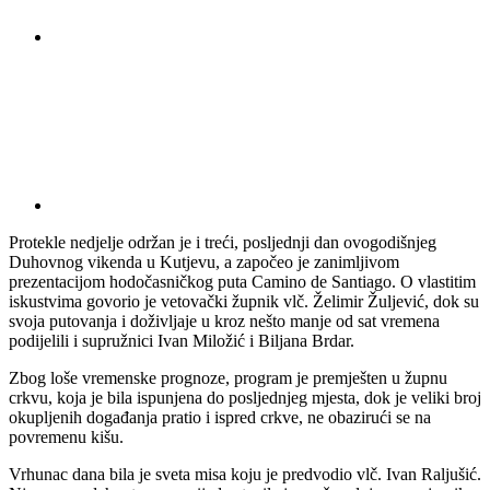
Protekle nedjelje održan je i treći, posljednji dan ovogodišnjeg
Duhovnog vikenda u Kutjevu, a započeo je zanimljivom
prezentacijom hodočasničkog puta Camino de Santiago. O vlastitim
iskustvima govorio je vetovački župnik vlč. Želimir Žuljević, dok su
svoja putovanja i doživljaje u kroz nešto manje od sat vremena
podijelili i supružnici Ivan Miložić i Biljana Brdar.
Zbog loše vremenske prognoze, program je premješten u župnu
crkvu, koja je bila ispunjena do posljednjeg mjesta, dok je veliki broj
okupljenih događanja pratio i ispred crkve, ne obazirući se na
povremenu kišu.
Vrhunac dana bila je sveta misa koju je predvodio vlč. Ivan Raljušić.