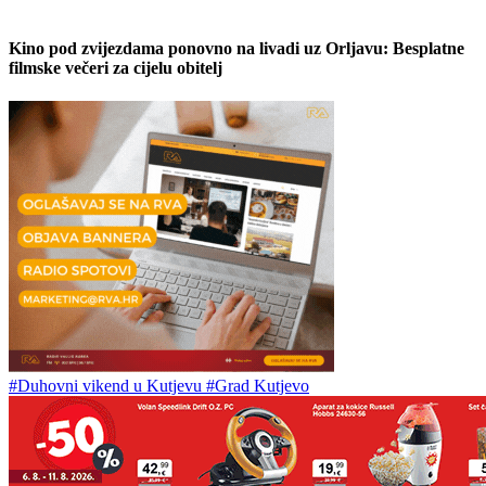
Kino pod zvijezdama ponovno na livadi uz Orljavu: Besplatne
filmske večeri za cijelu obitelj
#Duhovni vikend u Kutjevu
#Grad Kutjevo