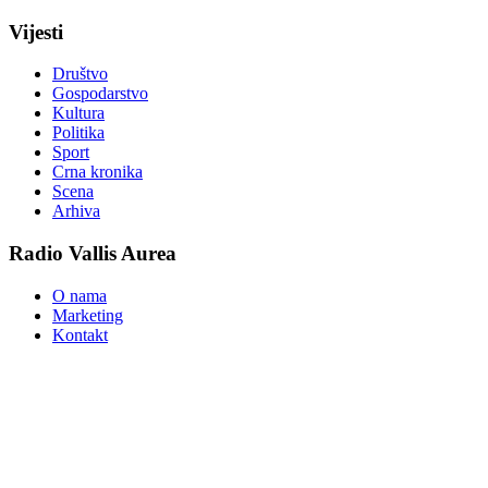
Vijesti
Društvo
Gospodarstvo
Kultura
Politika
Sport
Crna kronika
Scena
Arhiva
Radio Vallis Aurea
O nama
Marketing
Kontakt