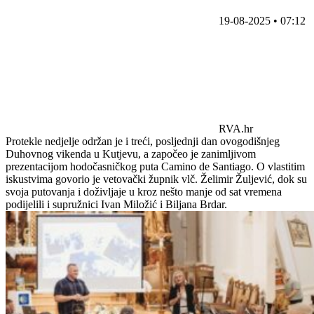
19-08-2025 • 07:12
RVA.hr
Protekle nedjelje održan je i treći, posljednji dan ovogodišnjeg
Duhovnog vikenda u Kutjevu, a započeo je zanimljivom
prezentacijom hodočasničkog puta Camino de Santiago. O vlastitim
iskustvima govorio je vetovački župnik vlč. Želimir Žuljević, dok su
svoja putovanja i doživljaje u kroz nešto manje od sat vremena
podijelili i supružnici Ivan Miložić i Biljana Brdar.