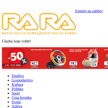
Emisije na zahtjev
Glazba koju volite!
Društvo
Gospodarstvo
Kultura
Politika
Sport
Crna kronika
Scena
Arhiva