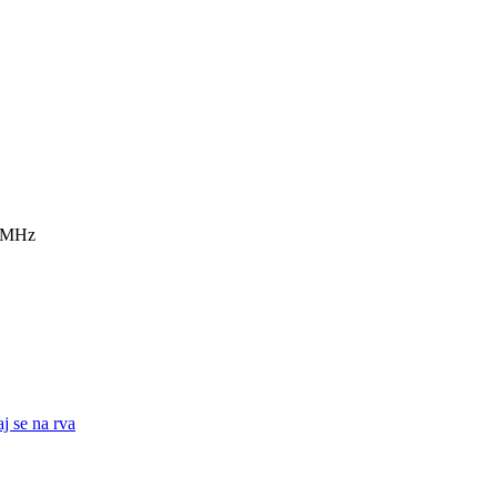
7 MHz
j se na rva