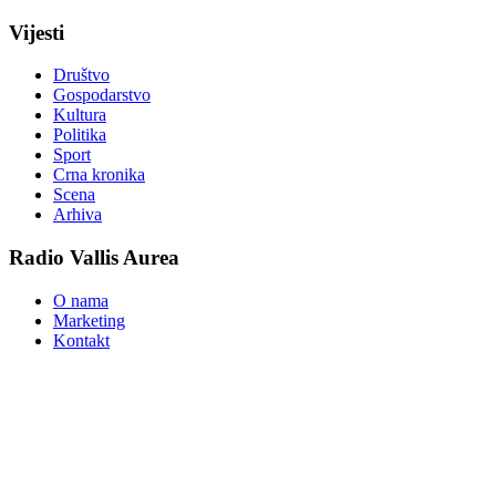
Vijesti
Društvo
Gospodarstvo
Kultura
Politika
Sport
Crna kronika
Scena
Arhiva
Radio Vallis Aurea
O nama
Marketing
Kontakt