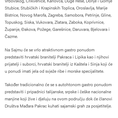
Vrbovskog, Crikvenice, Karlovca, Duge Rese, Donje i Gornje
Stubice, Stubičkih i Krapinskih Toplica, Oroslavlja, Marije
Bistrice, Novog Marofa, Zagreba, Samobora, Petrinje, Gline,
Topuskog, Siska, Vukovara, Zlatara, Zaboka, Koprivnice,
Županje, Đakova, Požege, Garešnice, Daruvara, Bjelovara i
Čazme.
Na Sajmu će se vrlo atraktivnom gastro ponudom
predstaviti hrvatski branitelji Pakraca i Lipika kao i njihovi
prijatelji i suborci, hrvatski branitelji iz Kaštela i Sinja koji će
u ponudi imati jela od svježe ribe i morske specijalitete.
Također tradicionalno će se s autohtonom gastro ponudom
predstaviti i pripadnici talijanske, srpske i češke nacionalne
manjine koji žive i djeluju na ovom području dok će članovi
Društva Mađara Pakrac kuhati sajamski grah za posjetitelje.