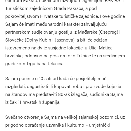
centrom Pakrac, Lokalnom razvojnom agencijom PAK RA i
Turističkom zajednicom Grada Pakraca, a pod
pokroviteljstvom Hrvatske turističke zajednice. I ove godine
Sajam će imati međunarodni karakter zahvaljujuću
partnerskom sudjelovanju gostiju iz Mađarske (Csepreg) i
Slovačke (Dolny Kubin i Jasenova), a biti će održan
istovremeno na dvije susjedne lokacije, u Ulici Matice
hrvatske, odnosno na prostoru oko Tržnice te na središnjem
gradskom Trgu bana Jelačića.
Sajam počinje u 10 sati od kada će posjetitelji moći
razgledati, degustirati ili kupovati robu i proizvode koje će
na štandovima predstaviti 80-ak izlagača, sudionika Sajma
iz čak 11 hrvatskih županija.
Svečano otvorenje Sajma na velikoj sajamskoj pozornici, uz
prigodno obraćanje uzvanika i kulturno – umjetnički