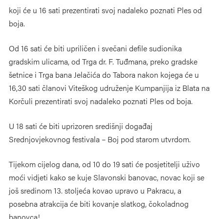
koji će u 16 sati prezentirati svoj nadaleko poznati Ples od
boja.
Od 16 sati će biti upriličen i svečani defile sudionika
gradskim ulicama, od Trga dr. F. Tuđmana, preko gradske
šetnice i Trga bana Jelačića do Tabora nakon kojega će u
16,30 sati članovi Viteškog udruženje Kumpanjija iz Blata na
Korčuli prezentirati svoj nadaleko poznati Ples od boja.
U 18 sati će biti uprizoren središnji događaj
Srednjovjekovnog festivala – Boj pod starom utvrdom.
Tijekom cijelog dana, od 10 do 19 sati će posjetitelji uživo
moći vidjeti kako se kuje Slavonski banovac, novac koji se
još sredinom 13. stoljeća kovao upravo u Pakracu, a
posebna atrakcija će biti kovanje slatkog, čokoladnog
banovca!