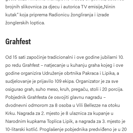
brojnih slikovnica za djecu i autorica TV emisije„Ninin
kutak“ koja priprema Radionicu žongliranja i izrade
žonglerskih loptica.
Grahfest
Od 15 sati započinje tradicionalni i ove godine jubilarni 10.
po redu Grahfest – natjecanje u kuhanju graha kojeg i ove
godine organizira Udruženje obrtnika Pakraca i Lipika, a
sudjelovanje je prijavilo 109 ekipa. Organizator je za sve
osigurao grah, suho meso, kruh, pregaču, stoli i 20 porcija.
Pobjednik Grahfesta će osvojiti glavnu nagradu –
dvodnevni odmorom za 8 osoba u Vili Bellezze na otoku
Krku. Nagrada za 2. mjesto je 8 ulaznica za kupanje u
Narodnim kupkama Toplica Lipik, a nagrada za 3. mjesto je
10-litarski kotlić. Proglašenje pobjednika predviđeno je u 20