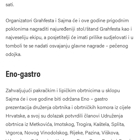
sati.
Organizatori Grahfesta i Sajma će i ove godine prigodnim
poklonima nagraditi najuređeniji stol/štand Grahfesta kao i
najveseliju ekipu, a posjetitelji će imati prilike sudjelovati i u
tomboli te se nadati osvajanju glavne nagrade – pečenog
odojka.
Eno-gastro
Zahvaljujući pakračkim i lipičkim obrtnicima u sklopu
Sajma će i ove godine biti održana Eno – gastro
prezentacija druženja obrtnika i obrtničkih komora iz cijele
Hrvatske, a svoj su dolazak potvrdili članovi Udruženja
obrtnica iz Metkovića, Imotskog, Trogira, Kaštela, Splita,
Vrgorca, Novog Vinodolskog, Rijeke, Pazina, Viškova,