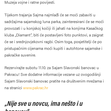
Muzeja vojne i ratne povijesti.
Tijekom trajanja Sajma najmlađi će se moći zabaviti u
sadržajima sajamskog luna parka, zainteresirani će se moći
provozati i u konjskoj kočiji ili jahati na konjima Kasačkog
kluba „Diamant“, biti će postavljeni foto punktovi, a zaigrat
će se i srednjovjekovni ragbi. Osim toga, posjetitelji će po
pristupačnim cijenama moći kupiti i autohtone sajamske i
pakračke suvenire.
Rezervirajte subotu 11.10. za Sajam Slavonski banovac u
Pakracu! Sve dodatne informacije vezane uz ovogodišnji
Sajam Slavonski banovac pratite na društvenim mrežama i
na stranici
www.pakrac.hr
„Nije sve u novcu, ima nešto i u