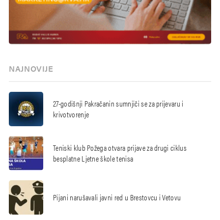
NAJNOVIJE
27-godišnji Pakračanin sumnjiči se za prijevaru i
krivotvorenje
Teniski klub Požega otvara prijave za drugi ciklus
besplatne Ljetne škole tenisa
Pijani narušavali javni red u Brestovcu i Vetovu