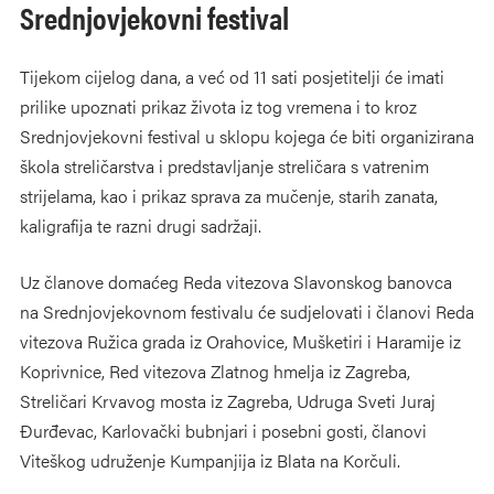
Srednjovjekovni festival
Tijekom cijelog dana, a već od 11 sati posjetitelji će imati
prilike upoznati prikaz života iz tog vremena i to kroz
Srednjovjekovni festival u sklopu kojega će biti organizirana
škola streličarstva i predstavljanje streličara s vatrenim
strijelama, kao i prikaz sprava za mučenje, starih zanata,
kaligrafija te razni drugi sadržaji.
Uz članove domaćeg Reda vitezova Slavonskog banovca
na Srednjovjekovnom festivalu će sudjelovati i članovi Reda
vitezova Ružica grada iz Orahovice, Mušketiri i Haramije iz
Koprivnice, Red vitezova Zlatnog hmelja iz Zagreba,
Streličari Krvavog mosta iz Zagreba, Udruga Sveti Juraj
Đurđevac, Karlovački bubnjari i posebni gosti, članovi
Viteškog udruženje Kumpanjija iz Blata na Korčuli.