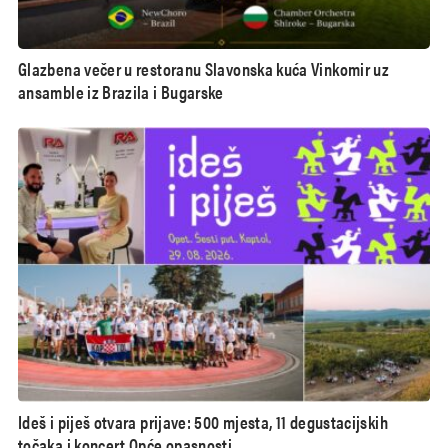
Glazbena večer u restoranu Slavonska kuća Vinkomir uz
ansamble iz Brazila i Bugarske
Ideš i piješ otvara prijave: 500 mjesta, 11 degustacijskih
točaka i koncert Opće opasnosti