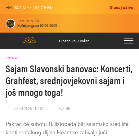
FM
90.2 MHz | 96.7 MHz
Slušaj uživo
TRENUTNO SLUŠATE
Noćni program
00:00-06:00
Glazba koju volite!
SCENA
Sajam Slavonski banovac: Koncerti,
Grahfest, srednjovjekovni sajam i
još mnogo toga!
03-10-2025 • 07:13
RVA.HR
Pakrac će subotu 11. listopada biti sajamsko središte
kontinentalnog dijela Hrvatske zahvaljujući