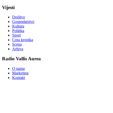
Vijesti
Društvo
Gospodarstvo
Kultura
Politika
Sport
Crna kronika
Scena
Arhiva
Radio Vallis Aurea
O nama
Marketing
Kontakt