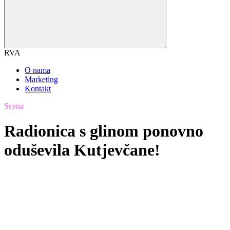
RVA
O nama
Marketing
Kontakt
Scena
Radionica s glinom ponovno
oduševila Kutjevčane!