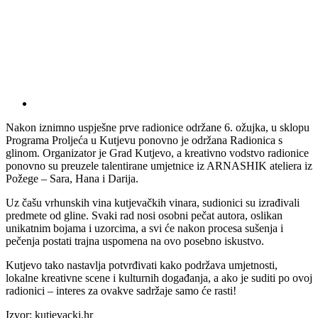
Nakon iznimno uspješne prve radionice održane 6. ožujka, u sklopu
Programa Proljeća u Kutjevu ponovno je održana Radionica s
glinom. Organizator je Grad Kutjevo, a kreativno vodstvo radionice
ponovno su preuzele talentirane umjetnice iz ARNASHIK ateliera iz
Požege – Sara, Hana i Darija.
Uz čašu vrhunskih vina kutjevačkih vinara, sudionici su izrađivali
predmete od gline. Svaki rad nosi osobni pečat autora, oslikan
unikatnim bojama i uzorcima, a svi će nakon procesa sušenja i
pečenja postati trajna uspomena na ovo posebno iskustvo.
Kutjevo tako nastavlja potvrđivati kako podržava umjetnosti,
lokalne kreativne scene i kulturnih događanja, a ako je suditi po ovoj
radionici – interes za ovakve sadržaje samo će rasti!
Izvor: kutjevacki.hr