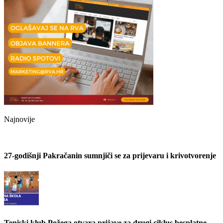
Najnovije
27-godišnji Pakračanin sumnjiči se za prijevaru i krivotvorenje
Teniski klub Požega otvara prijave za drugi ciklus besplatne