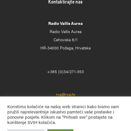
Kontaktirajte nas
Radio Vallis Aurea
Radio Vallis Aurea
Cehovska 8/1
HR-34000 Požega, Hrvatska
+385 (0)34/271-353
rva@rva.hr
Koristimo kolačiće na našoj web stranici kako bismo vam
pružili najrelevantnije iskustvo pamteći vaše postavke i
ponovne posjete. Klikom na "Prihvati sve" pristajete na
korištenje SVIH kolačića.