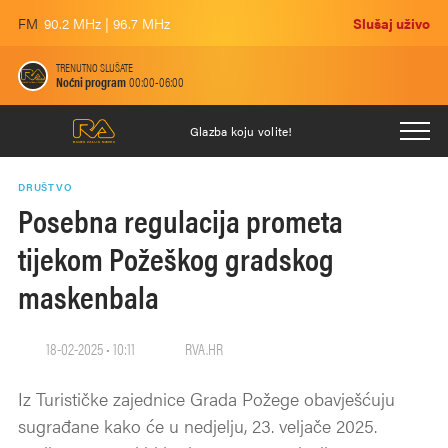
FM
90.2 MHz | 96.7 MHz
Slušaj uživo
TRENUTNO SLUŠATE
Noćni program
00:00-06:00
Glazba koju volite!
DRUŠTVO
Posebna regulacija prometa
tijekom Požeškog gradskog
maskenbala
18-02-2025 • 10:11
RVA.HR
Iz Turističke zajednice Grada Požege obavješćuju
sugrađane kako će u nedjelju, 23. veljače 2025.