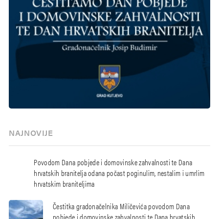
NAJNOVIJE
Povodom Dana pobjede i domovinske zahvalnosti te Dana
hrvatskih branitelja odana počast poginulim, nestalim i umrlim
hrvatskim braniteljima
Čestitka gradonačelnika Miličevića povodom Dana
pobjede i domovinske zahvalnosti te Dana hrvatskih