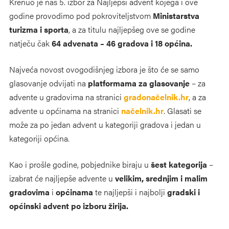
Krenuo je naš 5. izbor za Najljepši advent kojega i ove
godine provodimo pod pokroviteljstvom
Ministarstva
turizma i sporta
, a za titulu najljepšeg ove se godine
natječu čak
64 advenata – 46 gradova i 18 općina.
Najveća novost ovogodišnjeg izbora je što će se samo
glasovanje odvijati na
platformama za glasovanje
– za
advente u gradovima na stranici
gradonačelnik.hr
, a za
advente u općinama na stranici
načelnik.hr
.
Glasati se
može za po jedan advent u kategoriji gradova i jedan u
kategoriji općina.
Kao i prošle godine, pobjednike biraju u
šest kategorija
–
izabrat će najljepše advente u
velikim, srednjim i malim
gradovima
i
općinama
te najljepši i najbolji
gradski i
općinski advent po
izboru žirija.