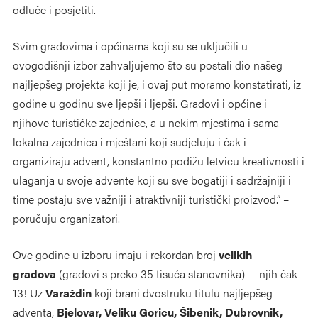
odluče i posjetiti.
Svim gradovima i općinama koji su se uključili u
ovogodišnji izbor zahvaljujemo što su postali dio našeg
najljepšeg projekta koji je, i ovaj put moramo konstatirati, iz
godine u godinu sve ljepši i ljepši. Gradovi i općine i
njihove turističke zajednice, a u nekim mjestima i sama
lokalna zajednica i mještani koji sudjeluju i čak i
organiziraju advent, konstantno podižu letvicu kreativnosti i
ulaganja u svoje advente koji su sve bogatiji i sadržajniji i
time postaju sve važniji i atraktivniji turistički proizvod.” –
poručuju organizatori.
Ove godine u izboru imaju i rekordan broj
velikih
gradova
(gradovi s preko 35 tisuća stanovnika) – njih čak
13! Uz
Varaždin
koji brani dvostruku titulu najljepšeg
adventa,
Bjelovar, Veliku Goricu, Šibenik, Dubrovnik,