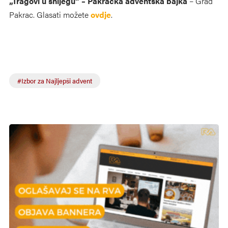
„Tragovi u snijegu“ – Pakračka adventska bajka
– Grad
Pakrac. Glasati možete
ovdje
.
#Izbor za Najljepši advent