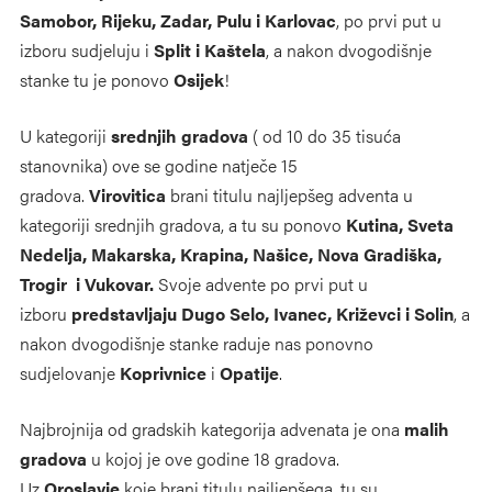
Samobor, Rijeku, Zadar, Pulu i Karlovac
, po prvi put u
izboru sudjeluju i
Split i Kaštela
, a nakon dvogodišnje
stanke tu je ponovo
Osijek
!
U kategoriji
srednjih gradova
( od 10 do 35 tisuća
stanovnika) ove se godine natječe 15
gradova.
Virovitica
brani titulu najljepšeg adventa u
kategoriji srednjih gradova, a tu su ponovo
Kutina, Sveta
Nedelja, Makarska, Krapina, Našice, Nova Gradiška,
Trogir i Vukovar.
Svoje advente po prvi put u
izboru
predstavljaju Dugo Selo, Ivanec, Križevci i Solin
, a
nakon dvogodišnje stanke raduje nas ponovno
sudjelovanje
Koprivnice
i
Opatije
.
Najbrojnija od gradskih kategorija advenata je ona
malih
gradova
u kojoj je ove godine 18 gradova.
Uz
Oroslavje
koje brani titulu najljepšega, tu su