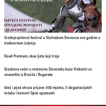
Srednjovjekovni festival u Slatinskom Drenovcu ove godine u
trodnevnom izdanju
Rosé Premium, okus ljeta koji traje
Glazbena večer u restoranu Slavonska kuća Vinkomir uz
ansamble iz Brazila i Bugarske
Ideš i piješ otvara prijave: 500 mjesta, 11 degustacijskih
točaka i koncert Opće opasnosti