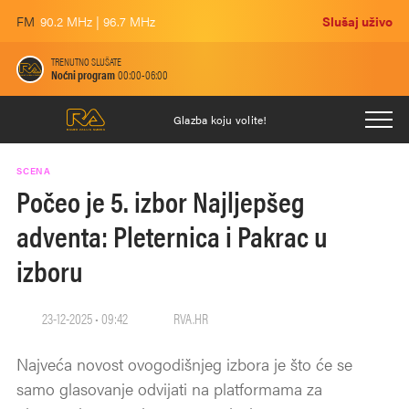
FM
90.2 MHz | 96.7 MHz
Slušaj uživo
TRENUTNO SLUŠATE
Noćni program
00:00-06:00
Glazba koju volite!
SCENA
Počeo je 5. izbor Najljepšeg
adventa: Pleternica i Pakrac u
izboru
23-12-2025 • 09:42
RVA.HR
Najveća novost ovogodišnjeg izbora je što će se
samo glasovanje odvijati na platformama za