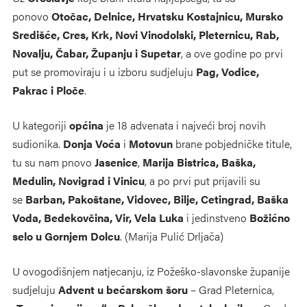
ponovo
Otočac, Delnice, Hrvatsku Kostajnicu, Mursko
Središće, Cres, Krk, Novi Vinodolski, Pleternicu, Rab,
Novalju, Čabar, Županju i Supetar
, a ove godine po prvi
put se promoviraju i u izboru sudjeluju
Pag, Vodice,
Pakrac i Ploče
.
U kategoriji
općina
je 18 advenata i najveći broj novih
sudionika.
Donja Voća
i
Motovun
brane pobjedničke titule,
tu su nam pnovo
Jasenice
,
Marija Bistrica, Baška,
Medulin, Novigrad i Vinicu
, a po prvi put prijavili su
se
Barban, Pakoštane, Vidovec, Bilje, Cetingrad, Baška
Voda, Bedekovčina, Vir, Vela Luka
i jedinstveno
Božićno
selo u Gornjem Dolcu
. (Marija Pulić Drljača)
U ovogodišnjem natjecanju, iz Požeško-slavonske županije
sudjeluju
Advent u bećarskom šoru
– Grad Pleternica,