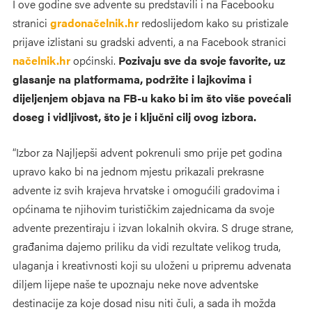
I ove godine sve advente su predstavili i na Facebooku
stranici
gradonačelnik.hr
redoslijedom kako su pristizale
prijave izlistani su gradski adventi, a na Facebook stranici
načelnik.hr
općinski.
Pozivaju sve da svoje favorite, uz
glasanje na platformama, podržite i lajkovima i
dijeljenjem objava na FB-u kako bi im što više povećali
doseg i vidljivost, što je i ključni cilj ovog izbora.
“Izbor za Najljepši advent pokrenuli smo prije pet godina
upravo kako bi na jednom mjestu prikazali prekrasne
advente iz svih krajeva hrvatske i omogućili gradovima i
općinama te njihovim turističkim zajednicama da svoje
advente prezentiraju i izvan lokalnih okvira. S druge strane,
građanima dajemo priliku da vidi rezultate velikog truda,
ulaganja i kreativnosti koji su uloženi u pripremu advenata
diljem lijepe naše te upoznaju neke nove adventske
destinacije za koje dosad nisu niti čuli, a sada ih možda