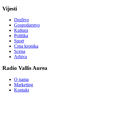
Vijesti
Društvo
Gospodarstvo
Kultura
Politika
Sport
Crna kronika
Scena
Arhiva
Radio Vallis Aurea
O nama
Marketing
Kontakt