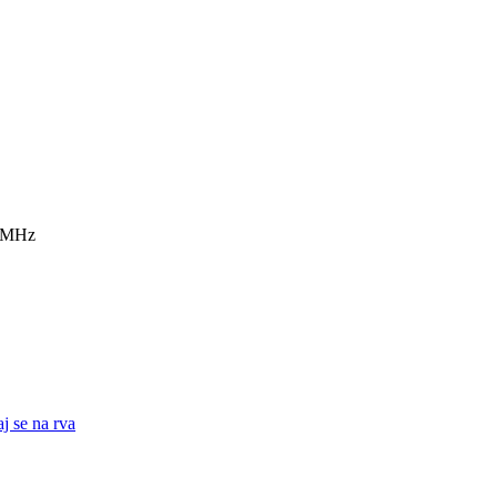
7 MHz
j se na rva