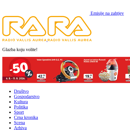
Emisije na zahtjev
Glazba koju volite!
Društvo
Gospodarstvo
Kultura
Politika
Sport
Crna kronika
Scena
Arhiva