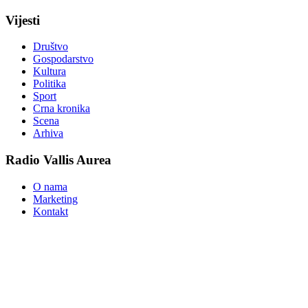
Vijesti
Društvo
Gospodarstvo
Kultura
Politika
Sport
Crna kronika
Scena
Arhiva
Radio Vallis Aurea
O nama
Marketing
Kontakt