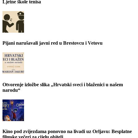
Ljetne škole tenisa
Pijani narušavali javni red u Brestovcu i Vetovu
Otvorenje izložbe slika „Hrvatski sveci i blaženici u našem
narodu“
Kino pod zvijezdama ponovno na livadi uz Orljavu: Besplatne
filmske večeri za cijelu obitelj