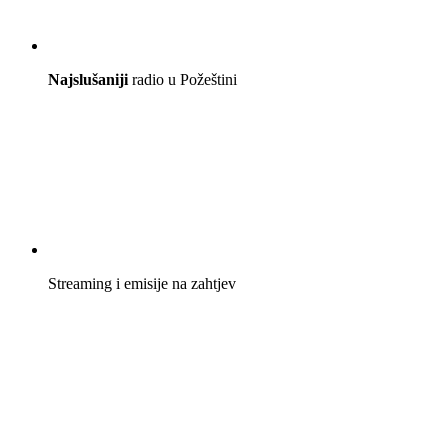
Najslušaniji
radio u Požeštini
Streaming i emisije na zahtjev