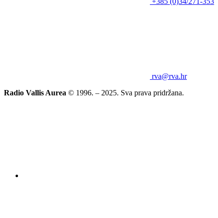
+385 (0)34/271-353
rva@rva.hr
Radio Vallis Aurea
© 1996. – 2025. Sva prava pridržana.