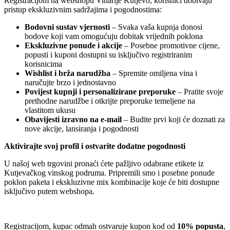
Registracijom na webshopu Vinarije Kutjevo, korisnici dobivaju
pristup ekskluzivnim sadržajima i pogodnostima:
Bodovni sustav vjernosti
– Svaka vaša kupnja donosi
bodove koji vam omogućuju dobitak vrijednih poklona
Ekskluzivne ponude i akcije
– Posebne promotivne cijene,
popusti i kuponi dostupni su isključivo registriranim
korisnicima
Wishlist i brža narudžba
– Spremite omiljena vina i
naručujte brzo i jednostavno
Povijest kupnji i personalizirane preporuke
– Pratite svoje
prethodne narudžbe i otkrijte preporuke temeljene na
vlastitom ukusu
Obavijesti izravno na e-mail
– Budite prvi koji će doznati za
nove akcije, lansiranja i pogodnosti
Aktivirajte svoj profil i ostvarite dodatne pogodnosti
U našoj web trgovini pronaći ćete pažljivo odabrane etikete iz
Kutjevačkog vinskog podruma. Pripremili smo i posebne ponude
poklon paketa i ekskluzivne mix kombinacije koje će biti dostupne
isključivo putem webshopa.
Registracijom, kupac odmah ostvaruje kupon kod od
10% popusta
,