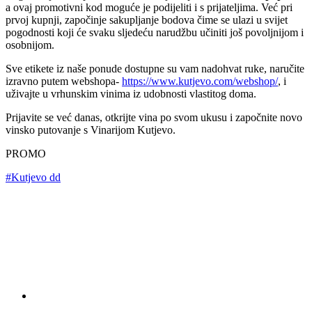
a ovaj promotivni kod moguće je podijeliti i s prijateljima. Već pri
prvoj kupnji, započinje sakupljanje bodova čime se ulazi u svijet
pogodnosti koji će svaku sljedeću narudžbu učiniti još povoljnijom i
osobnijom.
Sve etikete iz naše ponude dostupne su vam nadohvat ruke, naručite
izravno putem webshopa-
https://www.kutjevo.com/webshop/
, i
uživajte u vrhunskim vinima iz udobnosti vlastitog doma.
Prijavite se već danas, otkrijte vina po svom ukusu i započnite novo
vinsko putovanje s Vinarijom Kutjevo.
PROMO
#Kutjevo dd