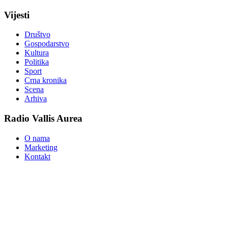
Vijesti
Društvo
Gospodarstvo
Kultura
Politika
Sport
Crna kronika
Scena
Arhiva
Radio Vallis Aurea
O nama
Marketing
Kontakt