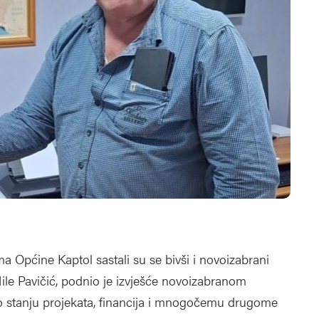
ma Općine Kaptol sastali su se bivši i novoizabrani
le Pavičić, podnio je izvješće novoizabranom
 o stanju projekata, financija i mnogočemu drugome