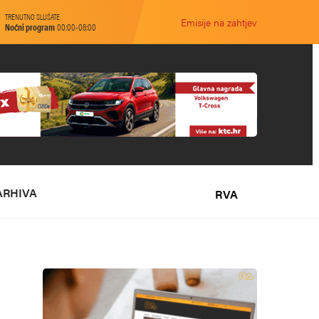
TRENUTNO SLUŠATE
Emisije na zahtjev
Noćni program
00:00-06:00
ARHIVA
RVA
O NAMA
MARKETING
KONTAKT