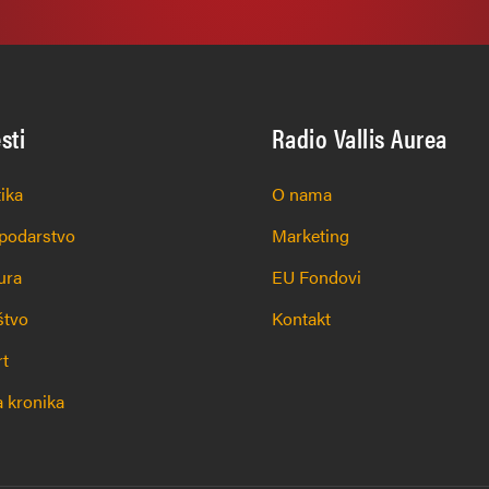
esti
Radio Vallis Aurea
tika
O nama
podarstvo
Marketing
ura
EU Fondovi
štvo
Kontakt
rt
 kronika