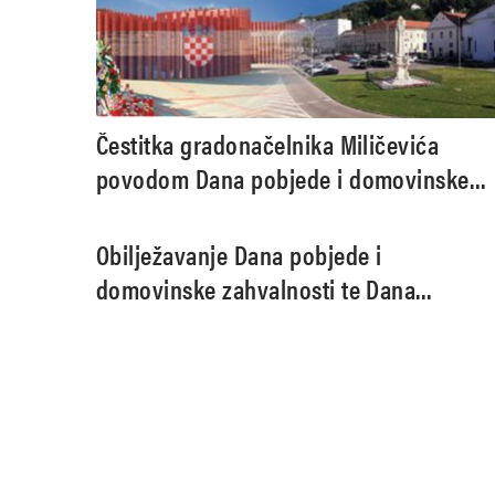
Čestitka gradonačelnika Miličevića
povodom Dana pobjede i domovinske
zahvalnosti te Dana hrvatskih branitelja
Obilježavanje Dana pobjede i
domovinske zahvalnosti te Dana
hrvatskih branitelja