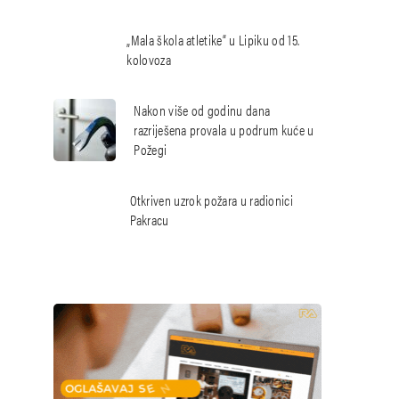
„Mala škola atletike“ u Lipiku od 15.
kolovoza
Nakon više od godinu dana
razriješena provala u podrum kuće u
Požegi
Otkriven uzrok požara u radionici
Pakracu