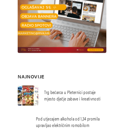
NAJNOVIJE
Trg bećarca u Pleternici postaje
mjesto dječje zabave i kreativnosti
Pod utjecajem alkohola od 1,34 promila
upravljao električnim romobilom