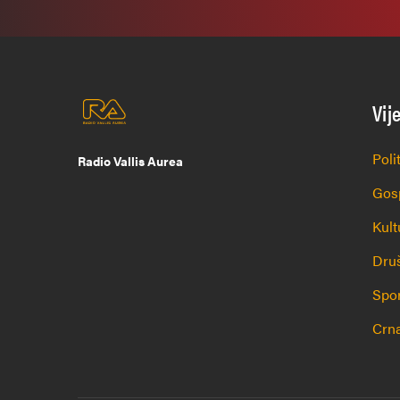
Vij
Poli
Radio Vallis Aurea
Gos
Kult
Dru
Spo
Crna