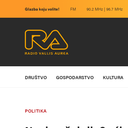
Glazba koju volite!
FM
90.2 MHz | 96.7 MHz
DRUŠTVO
GOSPODARSTVO
KULTURA
POLITIKA