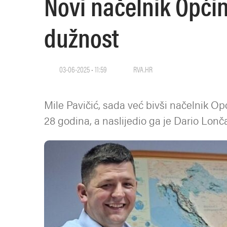
Novi načelnik Opći
dužnost
03-06-2025 • 11:59
RVA.HR
Mile Pavičić, sada već bivši načelnik Op
28 godina, a naslijedio ga je Dario Lonča