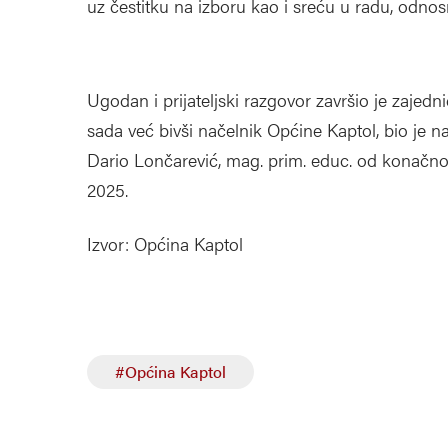
uz čestitku na izboru kao i sreću u radu, odno
Ugodan i prijateljski razgovor završio je zajed
sada već bivši načelnik Općine Kaptol, bio je n
Dario Lončarević, mag. prim. educ. od konačnost
2025.
Izvor: Općina Kaptol
#Općina Kaptol