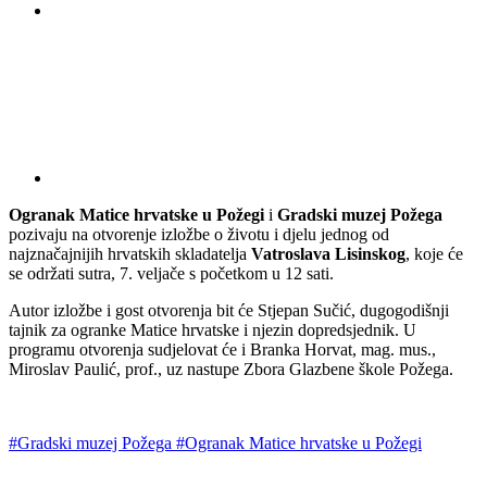
Ogranak Matice hrvatske u Požegi
i
Gradski muzej Požega
pozivaju na otvorenje izložbe o životu i djelu jednog od
najznačajnijih hrvatskih skladatelja
Vatroslava Lisinskog
, koje će
se održati sutra, 7. veljače s početkom u 12 sati.
Autor izložbe i gost otvorenja bit će Stjepan Sučić, dugogodišnji
tajnik za ogranke Matice hrvatske i njezin dopredsjednik. U
programu otvorenja sudjelovat će i Branka Horvat, mag. mus.,
Miroslav Paulić, prof., uz nastupe Zbora Glazbene škole Požega.
#Gradski muzej Požega
#Ogranak Matice hrvatske u Požegi