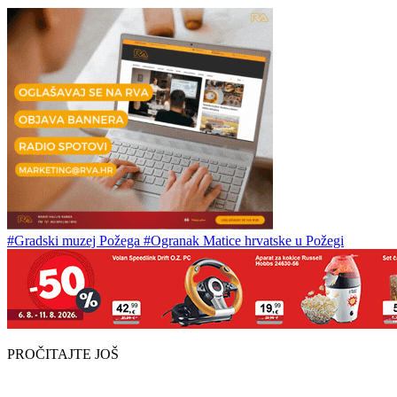
#Gradski muzej Požega
#Ogranak Matice hrvatske u Požegi
PROČITAJTE JOŠ