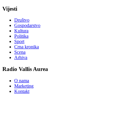
Vijesti
Društvo
Gospodarstvo
Kultura
Politika
Sport
Crna kronika
Scena
Arhiva
Radio Vallis Aurea
O nama
Marketing
Kontakt