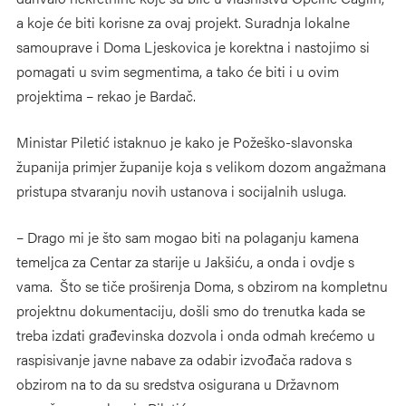
a koje će biti korisne za ovaj projekt. Suradnja lokalne
samouprave i Doma Ljeskovica je korektna i nastojimo si
pomagati u svim segmentima, a tako će biti i u ovim
projektima – rekao je Bardač.
Ministar Piletić istaknuo je kako je Požeško-slavonska
županija primjer županije koja s velikom dozom angažmana
pristupa stvaranju novih ustanova i socijalnih usluga.
– Drago mi je što sam mogao biti na polaganju kamena
temeljca za Centar za starije u Jakšiću, a onda i ovdje s
vama. Što se tiče proširenja Doma, s obzirom na kompletnu
projektnu dokumentaciju, došli smo do trenutka kada se
treba izdati građevinska dozvola i onda odmah krećemo u
raspisivanje javne nabave za odabir izvođača radova s
obzirom na to da su sredstva osigurana u Državnom