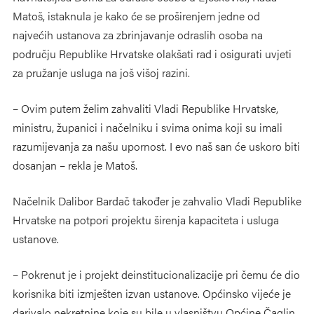
Matoš, istaknula je kako će se proširenjem jedne od
najvećih ustanova za zbrinjavanje odraslih osoba na
području Republike Hrvatske olakšati rad i osigurati uvjeti
za pružanje usluga na još višoj razini.
– Ovim putem želim zahvaliti Vladi Republike Hrvatske,
ministru, županici i načelniku i svima onima koji su imali
razumijevanja za našu upornost. I evo naš san će uskoro biti
dosanjan – rekla je Matoš.
Načelnik Dalibor Bardač također je zahvalio Vladi Republike
Hrvatske na potpori projektu širenja kapaciteta i usluga
ustanove.
– Pokrenut je i projekt deinstitucionalizacije pri čemu će dio
korisnika biti izmješten izvan ustanove. Općinsko vijeće je
darivalo nekretnine koje su bile u vlasništvu Općine Čaglin,