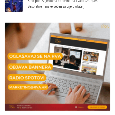
Kino pod zvijezdama ponovno na livadi uz Orljavu:
Besplatne filmske večeri za cijelu obitelj