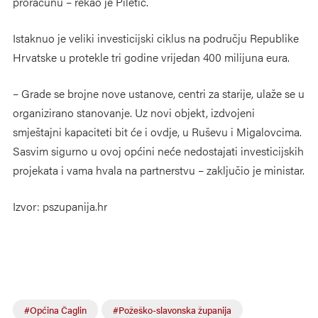
proračunu – rekao je Piletić.
Istaknuo je veliki investicijski ciklus na području Republike
Hrvatske u protekle tri godine vrijedan 400 milijuna eura.
– Grade se brojne nove ustanove, centri za starije, ulaže se u
organizirano stanovanje. Uz novi objekt, izdvojeni
smještajni kapaciteti bit će i ovdje, u Ruševu i Migalovcima.
Sasvim sigurno u ovoj općini neće nedostajati investicijskih
projekata i vama hvala na partnerstvu – zaključio je ministar.
Izvor: pszupanija.hr
#Općina Čaglin
#Požeško-slavonska županija