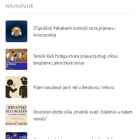
NAJNOVIJE
27-godišnji Pakračanin sumnjiči se za prijevaru i
krivotvorenje
Teniski klub Požega otvara prijave za drugi ciklus
besplatne Ljetne škole tenisa
Pijani narušavali javni red u Brestovcu i Vetovu
Otvorenje izložbe slika „Hrvatski sveci i blaženici u našem
narodu“