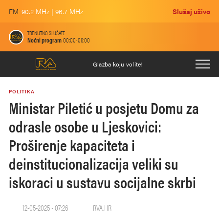
FM
90.2 MHz | 96.7 MHz
Slušaj uživo
TRENUTNO SLUŠATE
Noćni program
00:00-06:00
Glazba koju volite!
POLITIKA
Ministar Piletić u posjetu Domu za
odrasle osobe u Ljeskovici:
Proširenje kapaciteta i
deinstitucionalizacija veliki su
iskoraci u sustavu socijalne skrbi
12-05-2025 • 07:26
RVA.HR