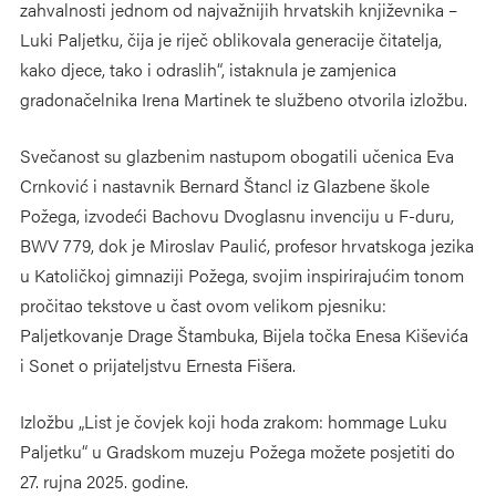
zahvalnosti jednom od najvažnijih hrvatskih književnika –
Luki Paljetku, čija je riječ oblikovala generacije čitatelja,
kako djece, tako i odraslih“, istaknula je zamjenica
gradonačelnika Irena Martinek te službeno otvorila izložbu.
Svečanost su glazbenim nastupom obogatili učenica Eva
Crnković i nastavnik Bernard Štancl iz Glazbene škole
Požega, izvodeći Bachovu Dvoglasnu invenciju u F-duru,
BWV 779, dok je Miroslav Paulić, profesor hrvatskoga jezika
u Katoličkoj gimnaziji Požega, svojim inspirirajućim tonom
pročitao tekstove u čast ovom velikom pjesniku:
Paljetkovanje Drage Štambuka, Bijela točka Enesa Kiševića
i Sonet o prijateljstvu Ernesta Fišera.
Izložbu „List je čovjek koji hoda zrakom: hommage Luku
Paljetku“ u Gradskom muzeju Požega možete posjetiti do
27. rujna 2025. godine.