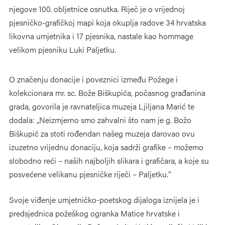
njegove 100. obljetnice osnutka. Riječ je o vrijednoj
pjesničko-grafičkoj mapi koja okuplja radove 34 hrvatska
likovna umjetnika i 17 pjesnika, nastale kao hommage
velikom pjesniku Luki Paljetku.
O značenju donacije i poveznici između Požege i
kolekcionara mr. sc. Bože Biškupića, počasnog građanina
grada, govorila je ravnateljica muzeja Ljiljana Marić te
dodala: „Neizmjerno smo zahvalni što nam je g. Božo
Biškupić za stoti rođendan našeg muzeja darovao ovu
izuzetno vrijednu donaciju, koja sadrži grafike – možemo
slobodno reći – naših najboljih slikara i grafičara, a koje su
posvećene velikanu pjesničke riječi – Paljetku.“
Svoje viđenje umjetničko-poetskog dijaloga iznijela je i
predsjednica požeškog ogranka Matice hrvatske i