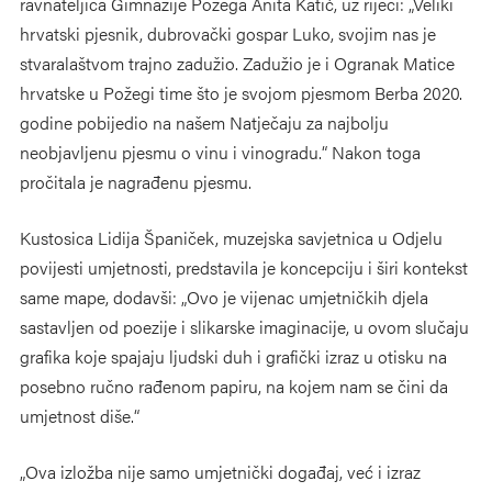
ravnateljica Gimnazije Požega Anita Katić, uz riječi: „Veliki
hrvatski pjesnik, dubrovački gospar Luko, svojim nas je
stvaralaštvom trajno zadužio. Zadužio je i Ogranak Matice
hrvatske u Požegi time što je svojom pjesmom Berba 2020.
godine pobijedio na našem Natječaju za najbolju
neobjavljenu pjesmu o vinu i vinogradu.“ Nakon toga
pročitala je nagrađenu pjesmu.
Kustosica Lidija Španiček, muzejska savjetnica u Odjelu
povijesti umjetnosti, predstavila je koncepciju i širi kontekst
same mape, dodavši: „Ovo je vijenac umjetničkih djela
sastavljen od poezije i slikarske imaginacije, u ovom slučaju
grafika koje spajaju ljudski duh i grafički izraz u otisku na
posebno ručno rađenom papiru, na kojem nam se čini da
umjetnost diše.“
„Ova izložba nije samo umjetnički događaj, već i izraz