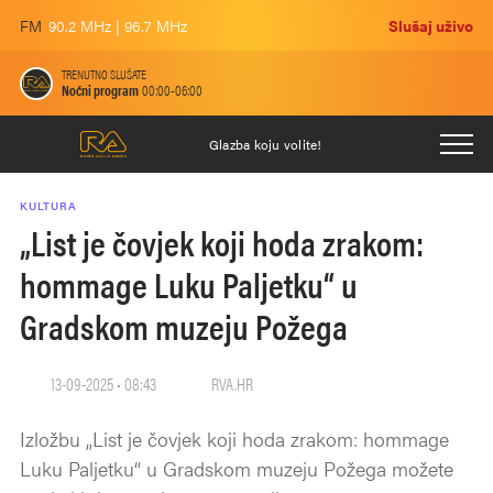
FM
90.2 MHz | 96.7 MHz
Slušaj uživo
TRENUTNO SLUŠATE
Noćni program
00:00-06:00
Glazba koju volite!
KULTURA
„List je čovjek koji hoda zrakom:
hommage Luku Paljetku“ u
Gradskom muzeju Požega
13-09-2025 • 08:43
RVA.HR
Izložbu „List je čovjek koji hoda zrakom: hommage
Luku Paljetku“ u Gradskom muzeju Požega možete