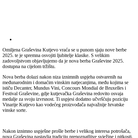
Omiljena Graševina Kutjevo vraća se u punom sjaju nove berbe
2025. te je spremna osvojiti ljubitelje klasike. S velikim
zadovoljstvom objavljujemo da je nova berba Graševine 2025.
dostupna na cijelom tržištu.
Nova berba dolazi nakon niza iznimnih uspjeha ostvarenih na
međunarodnim i domaćim vinskim natjecanjima, među kojima se
ističu Decanter, Mundus Vini, Concours Mondial de Bruxelles i
Festival Graševine, gdje kutjevačka Graševina redovito osvaja
medalje za svoju izvrsnost. Ti uspjesi dodatno učvršćuju poziciju
Vinarije Kutjevo kao vodećeg proizvođača najvažnije hrvatske
vinske sorte.
Nakon iznimno uspješne prošle berbe i velikog interesa potrošača,
nova Graševina nastavlja tradiciju prepoznatljive svježine i pitkosti,