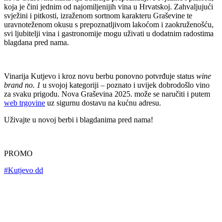
koja je čini jednim od najomiljenijih vina u Hrvatskoj. Zahvaljujući
svježini i pitkosti, izraženom sortnom karakteru Graševine te
uravnoteženom okusu s prepoznatljivom lakoćom i zaokruženošću,
svi ljubitelji vina i gastronomije mogu uživati u dodatnim radostima
blagdana pred nama.
Vinarija Kutjevo i kroz novu berbu ponovno potvrđuje status
wine
brand no. 1
u svojoj kategoriji – poznato i uvijek dobrodošlo vino
za svaku prigodu. Nova Graševina 2025. može se naručiti i putem
web trgovine
uz sigurnu dostavu na kućnu adresu.
Uživajte u novoj berbi i blagdanima pred nama!
PROMO
#Kutjevo dd