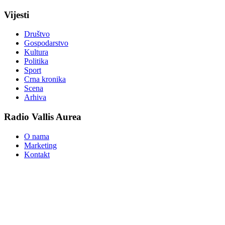
Vijesti
Društvo
Gospodarstvo
Kultura
Politika
Sport
Crna kronika
Scena
Arhiva
Radio Vallis Aurea
O nama
Marketing
Kontakt