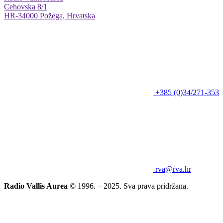
Cehovska 8/1
HR-34000 Požega, Hrvatska
+385 (0)34/271-353
rva@rva.hr
Radio Vallis Aurea
© 1996. – 2025. Sva prava pridržana.