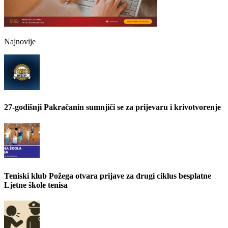
Najnovije
27-godišnji Pakračanin sumnjiči se za prijevaru i krivotvorenje
Teniski klub Požega otvara prijave za drugi ciklus besplatne
Ljetne škole tenisa