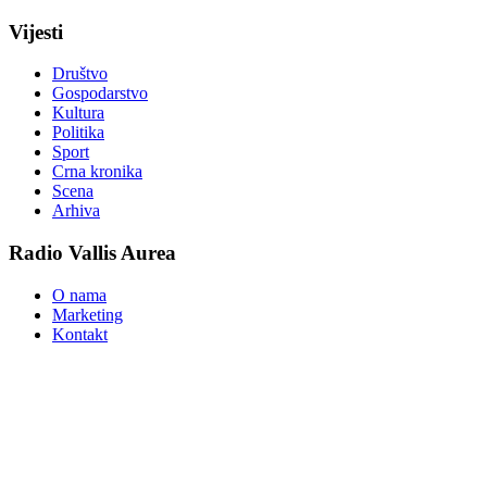
Vijesti
Društvo
Gospodarstvo
Kultura
Politika
Sport
Crna kronika
Scena
Arhiva
Radio Vallis Aurea
O nama
Marketing
Kontakt