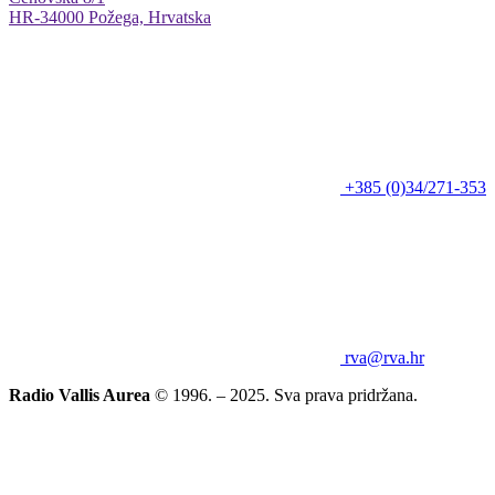
HR-34000 Požega, Hrvatska
+385 (0)34/271-353
rva@rva.hr
Radio Vallis Aurea
© 1996. – 2025. Sva prava pridržana.