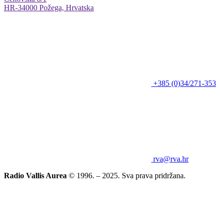
HR-34000 Požega, Hrvatska
+385 (0)34/271-353
rva@rva.hr
Radio Vallis Aurea
© 1996. – 2025. Sva prava pridržana.