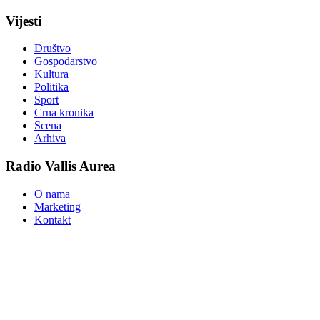
Vijesti
Društvo
Gospodarstvo
Kultura
Politika
Sport
Crna kronika
Scena
Arhiva
Radio Vallis Aurea
O nama
Marketing
Kontakt