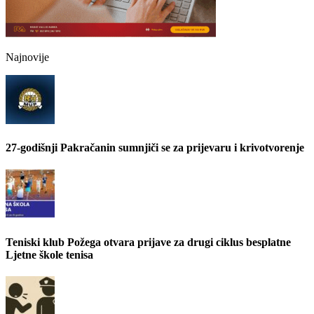
Najnovije
27-godišnji Pakračanin sumnjiči se za prijevaru i krivotvorenje
Teniski klub Požega otvara prijave za drugi ciklus besplatne
Ljetne škole tenisa