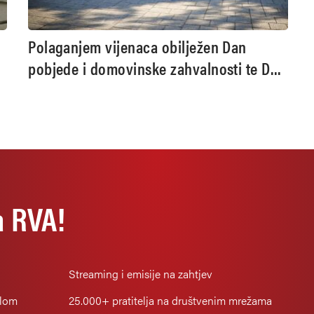
Polaganjem vijenaca obilježen Dan
pobjede i domovinske zahvalnosti te Dan
hrvatskih branitelja u Pleternici
a RVA!
Streaming i emisije na zahtjev
alom
25.000+
pratitelja na društvenim mrežama