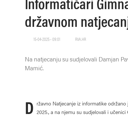
Informatičari Gimna
državnom natjecan
15-04-2025 • 09:01
RVA.HR
Na natjecanju su sudjelovali Damjan Pav
Mamić.
D
ržavno Natjecanje iz informatike održano
2025., a na njemu su sudjelovali i učenici