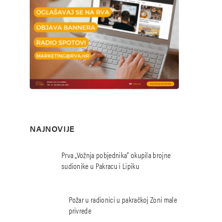
NAJNOVIJE
Prva „Vožnja pobjednika“ okupila brojne
sudionike u Pakracu i Lipiku
Požar u radionici u pakračkoj Zoni male
privrede