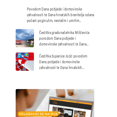
Povodom Dana pobjede i domovinske
zahvalnosti te Dana hrvatskih branitelja odana
počast poginulim, nestalim i umrlim
hrvatskim braniteljima
Čestitka gradonačelnika Miličevića
povodom Dana pobjede i
domovinske zahvalnosti te Dana
hrvatskih branitelja
Čestitka županice Jozić povodom
Dana pobjede i domovinske
zahvalnosti te Dana hrvatskih
branitelja