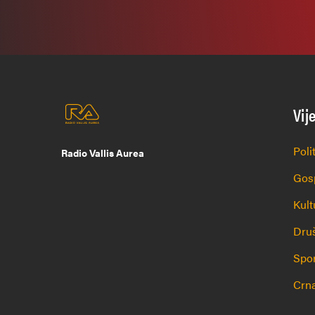
Vij
Poli
Radio Vallis Aurea
Gos
Kult
Dru
Spo
Crna