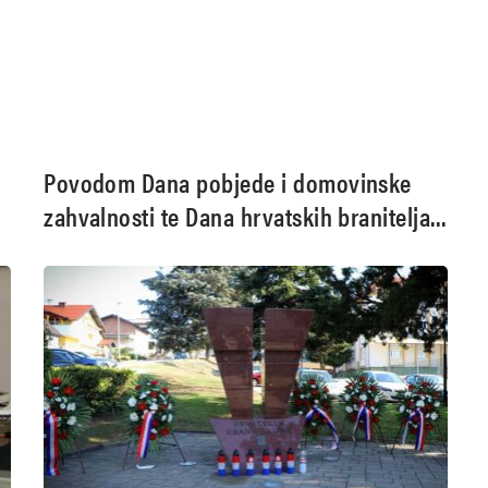
Povodom Dana pobjede i domovinske
zahvalnosti te Dana hrvatskih branitelja
odana počast poginulim, nestalim i
umrlim hrvatskim braniteljima