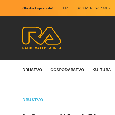
Glazba koju volite!
FM
90.2 MHz | 96.7 MHz
DRUŠTVO
GOSPODARSTVO
KULTURA
DRUŠTVO