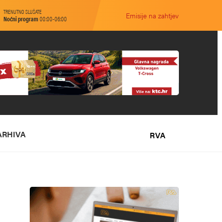
TRENUTNO SLUŠATE
Emisije na zahtjev
Noćni program
00:00-06:00
ARHIVA
RVA
O NAMA
MARKETING
KONTAKT