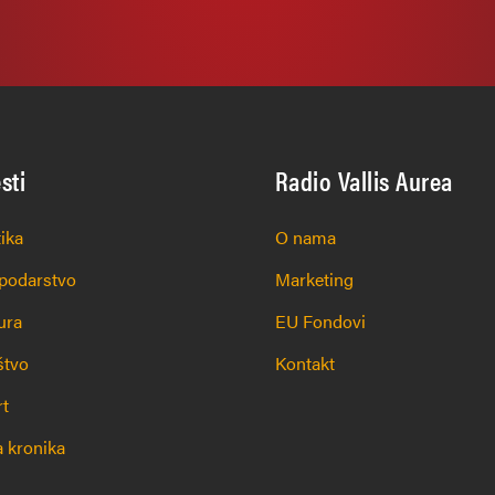
esti
Radio Vallis Aurea
tika
O nama
podarstvo
Marketing
ura
EU Fondovi
štvo
Kontakt
rt
 kronika