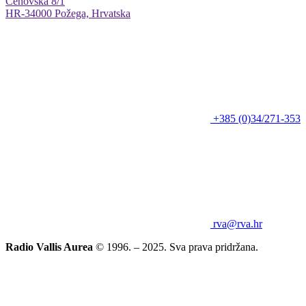
Cehovska 8/1
HR-34000 Požega, Hrvatska
+385 (0)34/271-353
rva@rva.hr
Radio Vallis Aurea
© 1996. – 2025. Sva prava pridržana.