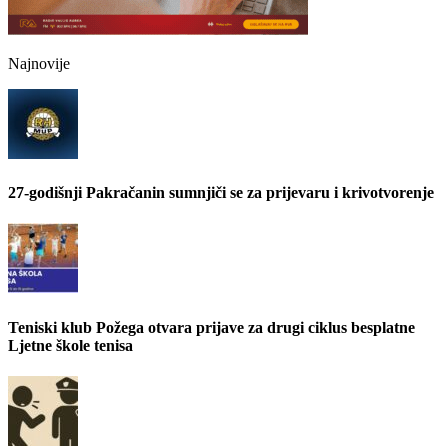
Najnovije
27-godišnji Pakračanin sumnjiči se za prijevaru i krivotvorenje
Teniski klub Požega otvara prijave za drugi ciklus besplatne
Ljetne škole tenisa