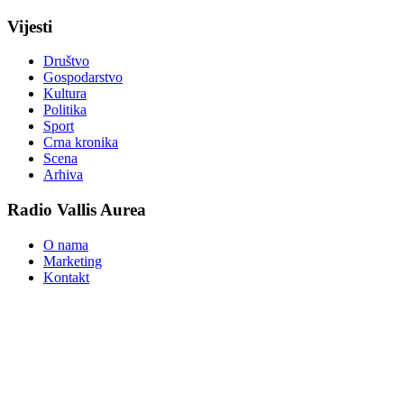
Vijesti
Društvo
Gospodarstvo
Kultura
Politika
Sport
Crna kronika
Scena
Arhiva
Radio Vallis Aurea
O nama
Marketing
Kontakt