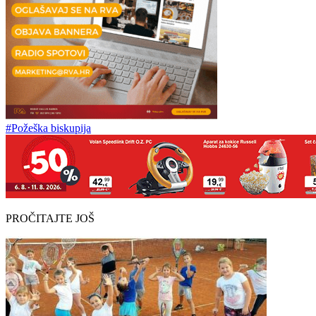
#Požeška biskupija
PROČITAJTE JOŠ