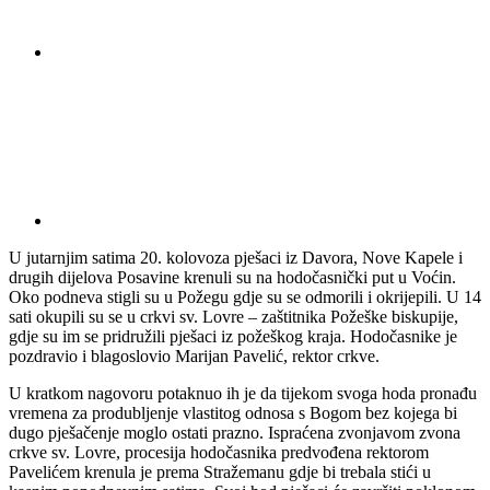
U jutarnjim satima 20. kolovoza pješaci iz Davora, Nove Kapele i
drugih dijelova Posavine krenuli su na hodočasnički put u Voćin.
Oko podneva stigli su u Požegu gdje su se odmorili i okrijepili. U 14
sati okupili su se u crkvi sv. Lovre – zaštitnika Požeške biskupije,
gdje su im se pridružili pješaci iz požeškog kraja. Hodočasnike je
pozdravio i blagoslovio Marijan Pavelić, rektor crkve.
U kratkom nagovoru potaknuo ih je da tijekom svoga hoda pronađu
vremena za produbljenje vlastitog odnosa s Bogom bez kojega bi
dugo pješačenje moglo ostati prazno. Ispraćena zvonjavom zvona
crkve sv. Lovre, procesija hodočasnika predvođena rektorom
Pavelićem krenula je prema Stražemanu gdje bi trebala stići u