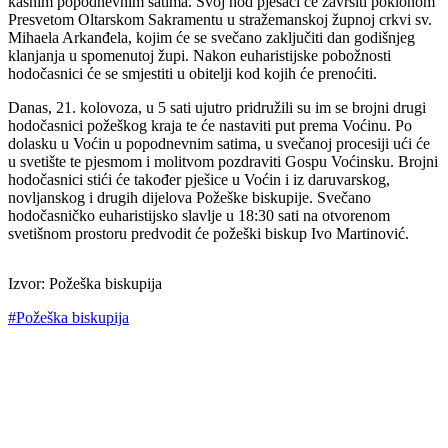
kasnim popodnevnim satima. Svoj hod pješaci će završiti poklonom
Presvetom Oltarskom Sakramentu u stražemanskoj župnoj crkvi sv.
Mihaela Arkanđela, kojim će se svečano zaključiti dan godišnjeg
klanjanja u spomenutoj župi. Nakon euharistijske pobožnosti
hodočasnici će se smjestiti u obitelji kod kojih će prenoćiti.
Danas, 21. kolovoza, u 5 sati ujutro pridružili su im se brojni drugi
hodočasnici požeškog kraja te će nastaviti put prema Voćinu. Po
dolasku u Voćin u popodnevnim satima, u svečanoj procesiji ući će
u svetište te pjesmom i molitvom pozdraviti Gospu Voćinsku. Brojni
hodočasnici stići će također pješice u Voćin i iz daruvarskog,
novljanskog i drugih dijelova Požeške biskupije. Svečano
hodočasničko euharistijsko slavlje u 18:30 sati na otvorenom
svetišnom prostoru predvodit će požeški biskup Ivo Martinović.
Izvor: Požeška biskupija
#Požeška biskupija