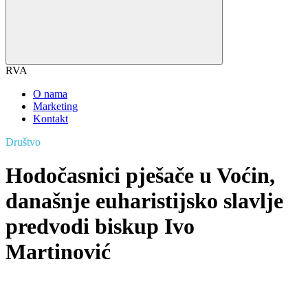
RVA
O nama
Marketing
Kontakt
Društvo
Hodočasnici pješače u Voćin,
današnje euharistijsko slavlje
predvodi biskup Ivo
Martinović