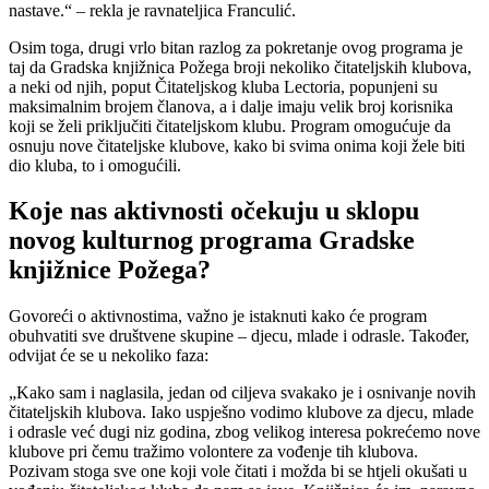
nastave.“ – rekla je ravnateljica Franculić.
Osim toga, drugi vrlo bitan razlog za pokretanje ovog programa je
taj da Gradska knjižnica Požega broji nekoliko čitateljskih klubova,
a neki od njih, poput Čitateljskog kluba Lectoria, popunjeni su
maksimalnim brojem članova, a i dalje imaju velik broj korisnika
koji se želi priključiti čitateljskom klubu. Program omogućuje da
osnuju nove čitateljske klubove, kako bi svima onima koji žele biti
dio kluba, to i omogućili.
Koje nas aktivnosti očekuju u sklopu
novog kulturnog programa Gradske
knjižnice Požega?
Govoreći o aktivnostima, važno je istaknuti kako će program
obuhvatiti sve društvene skupine – djecu, mlade i odrasle. Također,
odvijat će se u nekoliko faza:
„Kako sam i naglasila, jedan od ciljeva svakako je i osnivanje novih
čitateljskih klubova. Iako uspješno vodimo klubove za djecu, mlade
i odrasle već dugi niz godina, zbog velikog interesa pokrećemo nove
klubove pri čemu tražimo volontere za vođenje tih klubova.
Pozivam stoga sve one koji vole čitati i možda bi se htjeli okušati u