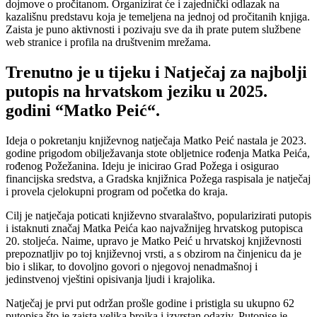
dojmove o pročitanom. Organizirat će i zajednički odlazak na
kazališnu predstavu koja je temeljena na jednoj od pročitanih knjiga.
Zaista je puno aktivnosti i pozivaju sve da ih prate putem službene
web stranice i profila na društvenim mrežama.
Trenutno je u tijeku i Natječaj za najbolji
putopis na hrvatskom jeziku u 2025.
godini “Matko Peić“.
Ideja o pokretanju književnog natječaja Matko Peić nastala je 2023.
godine prigodom obilježavanja stote obljetnice rođenja Matka Peića,
rođenog Požežanina. Ideju je inicirao Grad Požega i osigurao
financijska sredstva, a Gradska knjižnica Požega raspisala je natječaj
i provela cjelokupni program od početka do kraja.
Cilj je natječaja poticati književno stvaralaštvo, popularizirati putopis
i istaknuti značaj Matka Peića kao najvažnijeg hrvatskog putopisca
20. stoljeća. Naime, upravo je Matko Peić u hrvatskoj književnosti
prepoznatljiv po toj književnoj vrsti, a s obzirom na činjenicu da je
bio i slikar, to dovoljno govori o njegovoj nenadmašnoj i
jedinstvenoj vještini opisivanja ljudi i krajolika.
Natječaj je prvi put održan prošle godine i pristigla su ukupno 62
putopisa što je zaista velika brojka i izvrstan odaziv. Putopise je