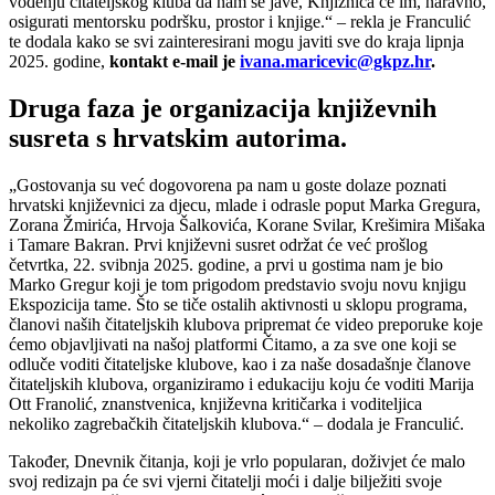
vođenju čitateljskog kluba da nam se jave, Knjižnica će im, naravno,
osigurati mentorsku podršku, prostor i knjige.“ – rekla je Franculić
te dodala kako se svi zainteresirani mogu javiti sve do kraja lipnja
2025. godine,
kontakt e-mail je
ivana.maricevic@gkpz.hr
.
Druga faza je organizacija književnih
susreta s hrvatskim autorima.
„Gostovanja su već dogovorena pa nam u goste dolaze poznati
hrvatski književnici za djecu, mlade i odrasle poput Marka Gregura,
Zorana Žmirića, Hrvoja Šalkovića, Korane Svilar, Krešimira Mišaka
i Tamare Bakran. Prvi književni susret održat će već prošlog
četvrtka, 22. svibnja 2025. godine, a prvi u gostima nam je bio
Marko Gregur koji je tom prigodom predstavio svoju novu knjigu
Ekspozicija tame. Što se tiče ostalih aktivnosti u sklopu programa,
članovi naših čitateljskih klubova pripremat će video preporuke koje
ćemo objavljivati na našoj platformi Čitamo, a za sve one koji se
odluče voditi čitateljske klubove, kao i za naše dosadašnje članove
čitateljskih klubova, organiziramo i edukaciju koju će voditi Marija
Ott Franolić, znanstvenica, književna kritičarka i voditeljica
nekoliko zagrebačkih čitateljskih klubova.“ – dodala je Franculić.
Također, Dnevnik čitanja, koji je vrlo popularan, doživjet će malo
svoj redizajn pa će svi vjerni čitatelji moći i dalje bilježiti svoje