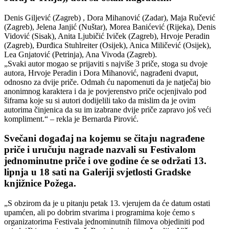
Denis Giljević (Zagreb) , Dora Mihanović (Zadar), Maja Ručević
(Zagreb), Jelena Janjić (Nuštar), Morea Banićević (Rijeka), Denis
Vidović (Sisak), Anita Ljubičić Iviček (Zagreb), Hrvoje Peradin
(Zagreb), Đurđica Stuhlreiter (Osijek), Anica Miličević (Osijek),
Lea Gnjatović (Petrinja), Ana Vivoda (Zagreb).
„Svaki autor mogao se prijaviti s najviše 3 priče, stoga su dvoje
autora, Hrvoje Peradin i Dora Mihanović, nagrađeni dvaput,
odnosno za dvije priče. Odmah ću napomenuti da je natječaj bio
anonimnog karaktera i da je povjerenstvo priče ocjenjivalo pod
šiframa koje su si autori dodijelili tako da mislim da je ovim
autorima činjenica da su im izabrane dvije priče zapravo još veći
kompliment.“ – rekla je Bernarda Pirović.
Svečani događaj na kojemu se čitaju nagrađene
priče i uručuju nagrade nazvali su Festivalom
jednominutne priče i ove godine će se održati 13.
lipnja u 18 sati na Galeriji svjetlosti Gradske
knjižnice Požega.
„S obzirom da je u pitanju petak 13. vjerujem da će datum ostati
upamćen, ali po dobrim stvarima i programima koje ćemo s
organizatorima Festivala jednominutnih filmova objediniti pod