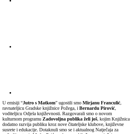
U emisiji “
Jutro s Matkom
” ugostili smo
Mirjanu Franculić
,
ravnateljicu Gradske knjižnice Požega, i
Bernardu Pirović
,
voditeljicu Odjela književnosti. Razgovarali smo o novom
kulturnom programu
Zadovoljna publika želi još
, kojim Knjižnica
dodatno razvija publiku kroz nove čitateljske klubove, književne
susrete i edukacije. Dotaknuli smo se i aktualnog Natječaja za