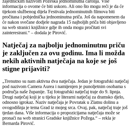
zajedničkim nazivom Požeška jednominutna čarolija. Više
informacija o ovome će biti uskoro. Ali ono što mogu reći je da će
tijekom službenog dijela Festivala jednominutnih filmova biti
pročitana i pobjednička jednominutna priča. Još da napomenem da
će nakon svečane dodjele nagrada 15 najboljih priča biti objavljeno
na web stranici knjižnice gdje ih onda mogu pročitati svi
zainteresirani.“ – dodala je Pirović.
Natječaj za najbolju jednominutnu priču
je zaključen za ovu godinu. Ima li možda
nekih aktivnih natječaja na koje se još
stigne prijaviti?
„Trenutno su nam aktivna dva natječaja. Jedan je fotografski natječaj
pod nazivom Camera Aurea i namijenjen je punoljetnim osobama s
područja naše županije. Taj fotografski natječaj traje do 9. lipnja.
Drugi natječaj koji je u tijeku je literarni natječaj za dramsko djelo,
odnosno igrokaz. Naziv natječaja je Povratak u Zlatnu dolinu a
ovogodišnja je tema Grad iz mojeg srca. Ovaj, pak, natječaj traje još
tjedan dana. Više informacija o propozicijama natječaja može se
pronaći na web stranici Gradske knjižnice Požega.“ – rekla je
Bernarda Pirović.