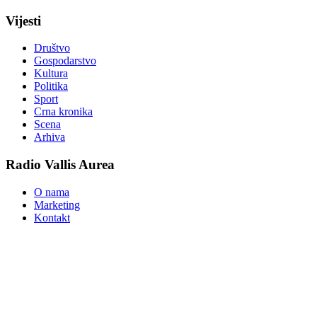
Vijesti
Društvo
Gospodarstvo
Kultura
Politika
Sport
Crna kronika
Scena
Arhiva
Radio Vallis Aurea
O nama
Marketing
Kontakt