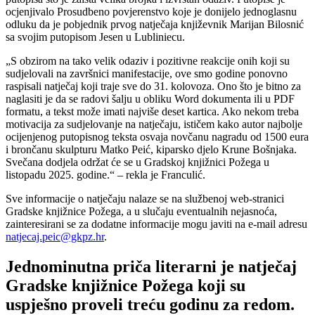
ocjenjivalo Prosudbeno povjerenstvo koje je donijelo jednoglasnu
odluku da je pobjednik prvog natječaja književnik Marijan Bilosnić
sa svojim putopisom Jesen u Lubliniecu.
„S obzirom na tako velik odaziv i pozitivne reakcije onih koji su
sudjelovali na završnici manifestacije, ove smo godine ponovno
raspisali natječaj koji traje sve do 31. kolovoza. Ono što je bitno za
naglasiti je da se radovi šalju u obliku Word dokumenta ili u PDF
formatu, a tekst može imati najviše deset kartica. Ako nekom treba
motivacija za sudjelovanje na natječaju, ističem kako autor najbolje
ocijenjenog putopisnog teksta osvaja novčanu nagradu od 1500 eura
i brončanu skulpturu Matko Peić, kiparsko djelo Krune Bošnjaka.
Svečana dodjela održat će se u Gradskoj knjižnici Požega u
listopadu 2025. godine.“ – rekla je Franculić.
Sve informacije o natječaju nalaze se na službenoj web-stranici
Gradske knjižnice Požega, a u slučaju eventualnih nejasnoća,
zainteresirani se za dodatne informacije mogu javiti na e-mail adresu
natjecaj.peic@gkpz.hr
.
Jednominutna priča literarni je natječaj
Gradske knjižnice Požega koji su
uspješno proveli treću godinu za redom.