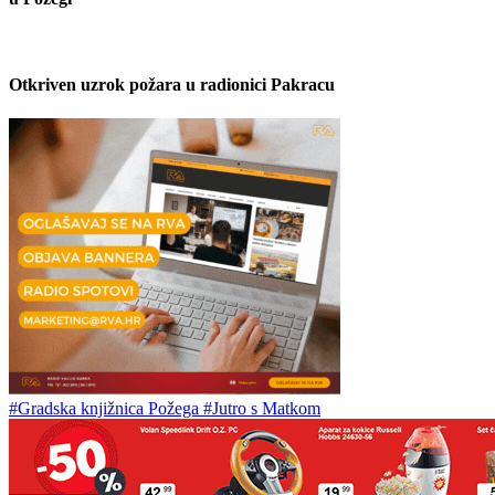
Otkriven uzrok požara u radionici Pakracu
#Gradska knjižnica Požega
#Jutro s Matkom