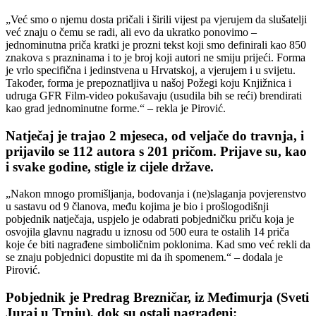
„Već smo o njemu dosta pričali i širili vijest pa vjerujem da slušatelji
već znaju o čemu se radi, ali evo da ukratko ponovimo –
jednominutna priča kratki je prozni tekst koji smo definirali kao 850
znakova s prazninama i to je broj koji autori ne smiju prijeći. Forma
je vrlo specifična i jedinstvena u Hrvatskoj, a vjerujem i u svijetu.
Također, forma je prepoznatljiva u našoj Požegi koju Knjižnica i
udruga GFR Film-video pokušavaju (usudila bih se reći) brendirati
kao grad jednominutne forme.“ – rekla je Pirović.
Natječaj je trajao 2 mjeseca, od veljače do travnja, i
prijavilo se 112 autora s 201 pričom. Prijave su, kao
i svake godine, stigle iz cijele države.
„Nakon mnogo promišljanja, bodovanja i (ne)slaganja povjerenstvo
u sastavu od 9 članova, među kojima je bio i prošlogodišnji
pobjednik natječaja, uspjelo je odabrati pobjedničku priču koja je
osvojila glavnu nagradu u iznosu od 500 eura te ostalih 14 priča
koje će biti nagrađene simboličnim poklonima. Kad smo već rekli da
se znaju pobjednici dopustite mi da ih spomenem.“ – dodala je
Pirović.
Pobjednik je Predrag Brezničar, iz Međimurja (Sveti
Juraj u Trnju), dok su ostali nagrađeni: