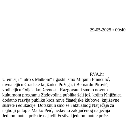
29-05-2025 • 09:40
RVA.hr
U emisiji "Jutro s Matkom" ugostili smo Mirjanu Franculić,
ravnateljicu Gradske knjižnice Požega, i Bernardu Pirović,
voditeljicu Odjela književnosti. Razgovarali smo o novom
kulturnom programu Zadovoljna publika želi još, kojim Knjižnica
dodatno razvija publiku kroz nove čitateljske klubove, književne
susrete i edukacije. Dotaknuli smo se i aktualnog Natječaja za
najbolji putopis Matko Peić, nedavno zaključenog natječaja
Jednominutna priča te najavili Festival jednominutne priče.