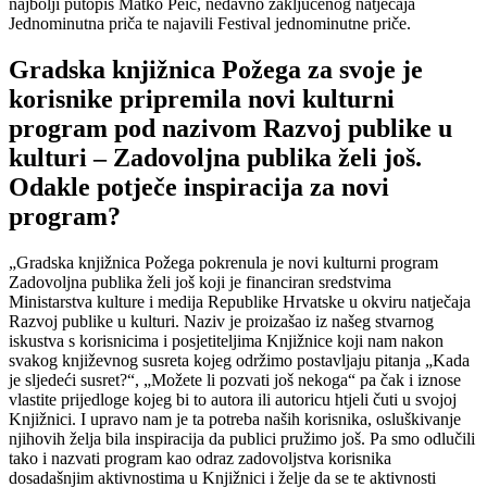
najbolji putopis Matko Peić, nedavno zaključenog natječaja
Jednominutna priča te najavili Festival jednominutne priče.
Gradska knjižnica Požega za svoje je
korisnike pripremila novi kulturni
program pod nazivom Razvoj publike u
kulturi – Zadovoljna publika želi još.
Odakle potječe inspiracija za novi
program?
„Gradska knjižnica Požega pokrenula je novi kulturni program
Zadovoljna publika želi još koji je financiran sredstvima
Ministarstva kulture i medija Republike Hrvatske u okviru natječaja
Razvoj publike u kulturi. Naziv je proizašao iz našeg stvarnog
iskustva s korisnicima i posjetiteljima Knjižnice koji nam nakon
svakog književnog susreta kojeg održimo postavljaju pitanja „Kada
je sljedeći susret?“, „Možete li pozvati još nekoga“ pa čak i iznose
vlastite prijedloge kojeg bi to autora ili autoricu htjeli čuti u svojoj
Knjižnici. I upravo nam je ta potreba naših korisnika, osluškivanje
njihovih želja bila inspiracija da publici pružimo još. Pa smo odlučili
tako i nazvati program kao odraz zadovoljstva korisnika
dosadašnjim aktivnostima u Knjižnici i želje da se te aktivnosti