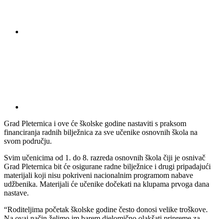
Grad Pleternica i ove će školske godine nastaviti s praksom
financiranja radnih bilježnica za sve učenike osnovnih škola na
svom području.
Svim učenicima od 1. do 8. razreda osnovnih škola čiji je osnivač
Grad Pleternica bit će osigurane radne bilježnice i drugi pripadajući
materijali koji nisu pokriveni nacionalnim programom nabave
udžbenika. Materijali će učenike dočekati na klupama prvoga dana
nastave.
“Roditeljima početak školske godine često donosi velike troškove.
Na ovaj način želimo im barem djelomično olakšati pripreme za