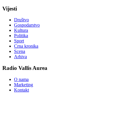
Vijesti
Društvo
Gospodarstvo
Kultura
Politika
Sport
Crna kronika
Scena
Arhiva
Radio Vallis Aurea
O nama
Marketing
Kontakt