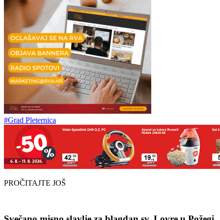
#Grad Pleternica
PROČITAJTE JOŠ
Svečano misno slavlje za blagdan sv. Lovre u Požegi