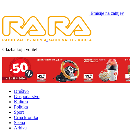
Emisije na zahtjev
Glazba koju volite!
Društvo
Gospodarstvo
Kultura
Politika
Sport
Crna kronika
Scena
Arhiva