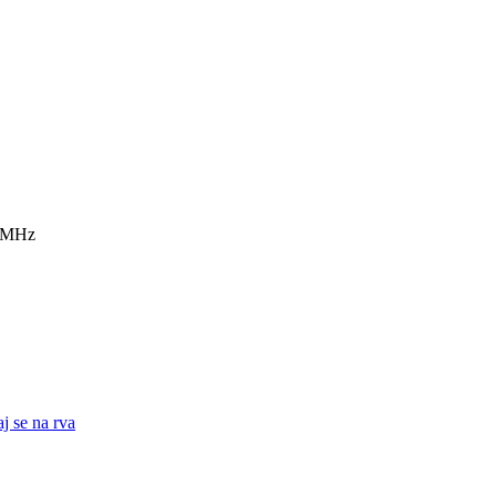
7 MHz
j se na rva