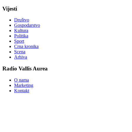
Vijesti
Društvo
Gospodarstvo
Kultura
Politika
Sport
Crna kronika
Scena
Arhiva
Radio Vallis Aurea
O nama
Marketing
Kontakt