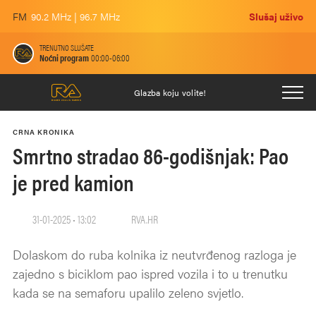
FM
90.2 MHz | 96.7 MHz
Slušaj uživo
TRENUTNO SLUŠATE
Noćni program
00:00-06:00
Glazba koju volite!
CRNA KRONIKA
Smrtno stradao 86-godišnjak: Pao
je pred kamion
31-01-2025 • 13:02
RVA.HR
Dolaskom do ruba kolnika iz neutvrđenog razloga je
zajedno s biciklom pao ispred vozila i to u trenutku
kada se na semaforu upalilo zeleno svjetlo.