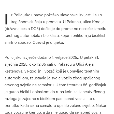
I
z Policijske uprave požeško-slavonske izvijestili su o
tragičnom slučaju u prometu. U Pakracu, ulica Krndija
(državna cesta DC5) došlo je do prometne nesreće između
teretnog automobila i biciklista, kojom prilikom je biciklist
smrtno stradao. Očevid je u tijeku.
Policijsko izvješće dodano 1. veljače 2025.: U petak 31.
siječnja 2025. oko 12.05 sati u Pakracu u Ulici Aleja
kestenova, 31-godišnji vozač koji je upravljao teretnim
automobilom, zaustavio je svoje vozilo zbog upaljenog
crvenog svjetla na semaforu. U tom trenutku 86-godišnjak
je gurao bicikl i dolaskom do ruba kolnika iz neutvrđenog
razloga je zajedno s biciklom pao ispred vozila i to u
trenutku kada se na semaforu upalilo zeleno svjetlo. Nakon
toga vozač je krenuo, a da nije uočio da se ispred vozila