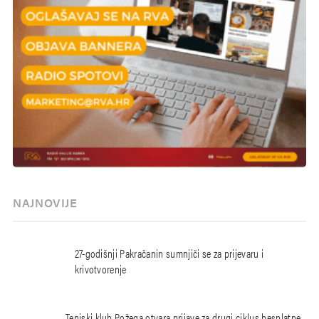
NAJNOVIJE
27-godišnji Pakračanin sumnjiči se za prijevaru i
krivotvorenje
Teniski klub Požega otvara prijave za drugi ciklus besplatne