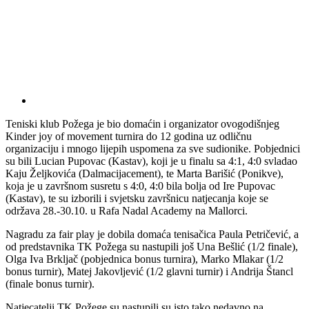
Teniski klub Požega je bio domaćin i organizator ovogodišnjeg
Kinder joy of movement turnira do 12 godina uz odličnu
organizaciju i mnogo lijepih uspomena za sve sudionike. Pobjednici
su bili Lucian Pupovac (Kastav), koji je u finalu sa 4:1, 4:0 svladao
Kaju Željkovića (Dalmacijacement), te Marta Barišić (Ponikve),
koja je u završnom susretu s 4:0, 4:0 bila bolja od Ire Pupovac
(Kastav), te su izborili i svjetsku završnicu natjecanja koje se
održava 28.-30.10. u Rafa Nadal Academy na Mallorci.
Nagradu za fair play je dobila domaća tenisačica Paula Petričević, a
od predstavnika TK Požega su nastupili još Una Bešlić (1/2 finale),
Olga Iva Brkljač (pobjednica bonus turnira), Marko Mlakar (1/2
bonus turnir), Matej Jakovljević (1/2 glavni turnir) i Andrija Štancl
(finale bonus turnir).
Natjecatelji TK Požege su nastupili su isto tako nedavno na