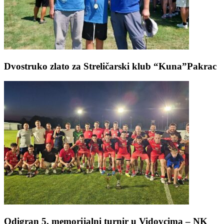
Dvostruko zlato za Streličarski klub “Kuna”Pakrac
Odigran 5. memorijalni turnir u Vidovcima – NK