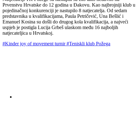
Prvenstvu Hrvatske do 12 godina u Đakovu. Kao najbrojniji klub u
pojedinačnoj konkurenciji je nastupilo 8 natjecatelja. Od sedam
predstavnika u kvalifikacijama, Paula Petričević, Una Bešlić i
Emanuel Kosina su došli do drugog kola kvalifikacija, a najveći
uspjeh je postigla Lucija Grbeš ulaskom među 16 najboljih
natjecateljica u Hrvatskoj.
#Kinder joy of movement turnir
#Teniskli klub Požega