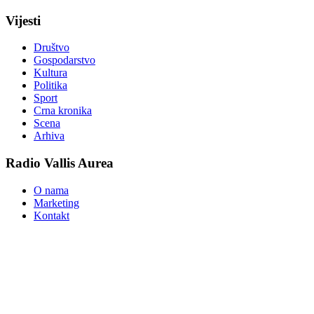
Vijesti
Društvo
Gospodarstvo
Kultura
Politika
Sport
Crna kronika
Scena
Arhiva
Radio Vallis Aurea
O nama
Marketing
Kontakt