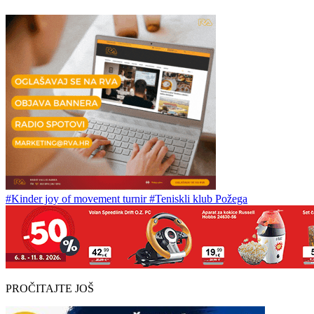
#Kinder joy of movement turnir
#Teniskli klub Požega
PROČITAJTE JOŠ