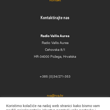
Kontaktirajte nas
Radio Vallis Aurea
Radio Vallis Aurea
Cehovska 8/1
HR-34000 Požega, Hrvatska
+385 (0)34/271-353
rva@rva.hr
Koristimo kolačiće na našoj web stranici kako bismo vam
pružili najrelevantnije iskustvo pamteći vaše postavke i