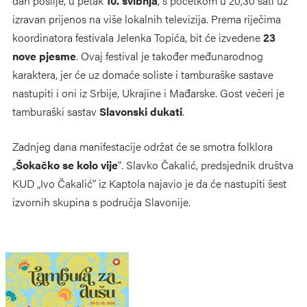
dan poslije, u petak
10. svibnja
, s početkom u 20,30 sati uz
izravan prijenos na više lokalnih televizija. Prema riječima
koordinatora festivala Jelenka Topića, bit će izvedene
23
nove pjesme
. Ovaj festival je također međunarodnog
karaktera, jer će uz domaće soliste i tamburaške sastave
nastupiti i oni iz Srbije, Ukrajine i Mađarske. Gost večeri je
tamburaški sastav
Slavonski dukati
.
Zadnjeg dana manifestacije održat će se smotra folklora
„
Šokačko se kolo vije
“. Slavko Čakalić, predsjednik društva
KUD „Ivo Čakalić“ iz Kaptola najavio je da će nastupiti šest
izvornih skupina s područja Slavonije.