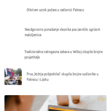
Otkriven uzrok požara u radionici Pakracu
Neodgovorno ponašanje vlasnika psa završilo ugrizom
maloljetnice
Tradicionalna vatrogasna zabava u Velikoj okupila brojne
posjetitelje
Prva „Vožnja pobjednika“ okupila brojne sudionike u
Pakracu i Lipiku