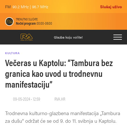
FM
90.2 MHz | 96.7 MHz
Slušaj uživo
TRENUTNO SLUŠATE
Noćni program
00:00-06:00
Glazba koju volite!
KULTURA
Večeras u Kaptolu: “Tambura bez
granica kao uvod u trodnevnu
manifestaciju”
09-05-2024 • 12:59
RVA.HR
Trodnevna kulturno-glazbena manifestacija „Tambura
za dušu“ održat će se od 9. do 11. svibnja u Kaptolu.