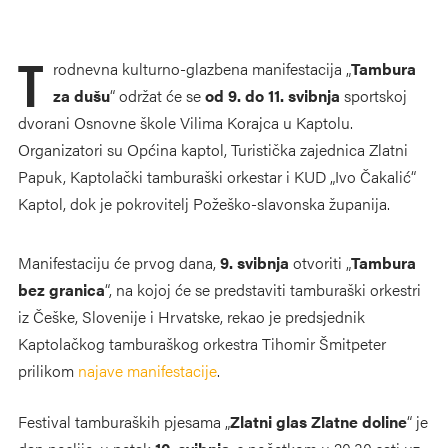
T
rodnevna kulturno-glazbena manifestacija „
Tambura
za dušu
“ održat će se
od 9. do 11. svibnja
sportskoj
dvorani Osnovne škole Vilima Korajca u Kaptolu.
Organizatori su Općina kaptol, Turistička zajednica Zlatni
Papuk, Kaptolački tamburaški orkestar i KUD „Ivo Čakalić“
Kaptol, dok je pokrovitelj Požeško-slavonska županija.
Manifestaciju će prvog dana,
9. svibnja
otvoriti „
Tambura
bez granica
“, na kojoj će se predstaviti tamburaški orkestri
iz Češke, Slovenije i Hrvatske, rekao je predsjednik
Kaptolačkog tamburaškog orkestra Tihomir Šmitpeter
prilikom
najave manifestacije
.
Festival tamburaških pjesama „
Zlatni glas Zlatne doline
“ je