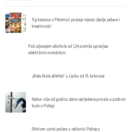
Trg bećarca u Pleternici postaje mjesto dječje zabave i
kreativnosti
Pod utjecajem alkohola od 1,34 promila upravljao
električnim romobilom
„Mala škola atletike“ u Lipiku od 15. kolovoza
Nakon više od godinu dana razriješena provala u podrum
kuće u Požegi
Otkriven uzrok požara u radionici Pakracu