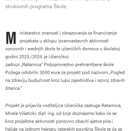
strukovnih programa Škole.
M
inistarstvo znanosti i obrazovanja za financiranje
projekata u sklopu izvannastavnih aktivnosti
osnovnih i srednjih škola te učeničkih domova u školskoj
godini 2023./2024. je Učeničkoj
zadruzi „Ratarnica“ Poljoprivredno-prehrambene škole
Požega odobrilo 3000 eura za projekt pod nazivom „Pogled
na zdraviju budućnost kroz lupu zajedništva i razvoj zdravih
žitarica.“
Projekt je prijavila voditeljica Učeničke zadruge Ratarnica,
Mirela Višaticki, dipl. ing. od koje doznajemo kako će se
kroz projektne aktivnosti ponovno obaviti sjetva pira i
heljde na jednom hektaru ratarskih površina Škole te će se