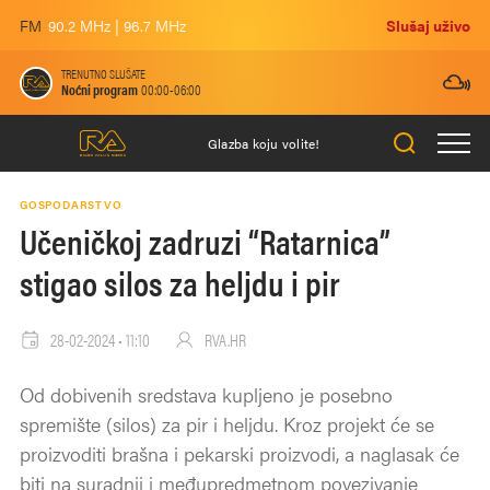
FM
90.2 MHz | 96.7 MHz
Slušaj uživo
TRENUTNO SLUŠATE
Noćni program
00:00-06:00
Glazba koju volite!
GOSPODARSTVO
Učeničkoj zadruzi “Ratarnica”
stigao silos za heljdu i pir
28-02-2024 • 11:10
RVA.HR
Od dobivenih sredstava kupljeno je posebno
spremište (silos) za pir i heljdu. Kroz projekt će se
proizvoditi brašna i pekarski proizvodi, a naglasak će
biti na suradnji i međupredmetnom povezivanje