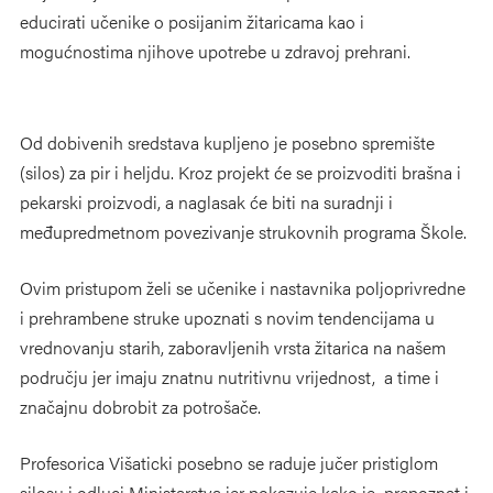
educirati učenike o posijanim žitaricama kao i
mogućnostima njihove upotrebe u zdravoj prehrani.
Od dobivenih sredstava kupljeno je posebno spremište
(silos) za pir i heljdu. Kroz projekt će se proizvoditi brašna i
pekarski proizvodi, a naglasak će biti na suradnji i
međupredmetnom povezivanje strukovnih programa Škole.
Ovim pristupom želi se učenike i nastavnika poljoprivredne
i prehrambene struke upoznati s novim tendencijama u
vrednovanju starih, zaboravljenih vrsta žitarica na našem
području jer imaju znatnu nutritivnu vrijednost, a time i
značajnu dobrobit za potrošače.
Profesorica Višaticki posebno se raduje jučer pristiglom
silosu i odluci Ministarstva jer pokazuje kako je prepoznat i