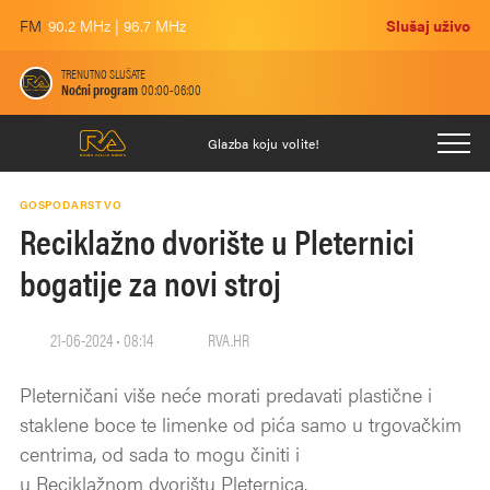
FM
90.2 MHz | 96.7 MHz
Slušaj uživo
TRENUTNO SLUŠATE
Noćni program
00:00-06:00
Glazba koju volite!
GOSPODARSTVO
Reciklažno dvorište u Pleternici
bogatije za novi stroj
21-06-2024 • 08:14
RVA.HR
Pleterničani više neće morati predavati plastične i
staklene boce te limenke od pića samo u trgovačkim
centrima, od sada to mogu činiti i
u Reciklažnom dvorištu Pleternica.