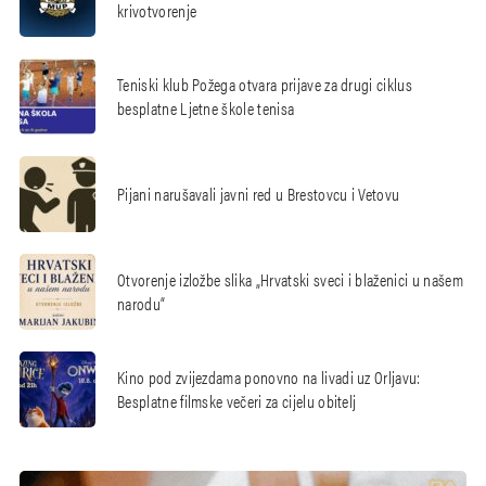
krivotvorenje
Teniski klub Požega otvara prijave za drugi ciklus
besplatne Ljetne škole tenisa
Pijani narušavali javni red u Brestovcu i Vetovu
Otvorenje izložbe slika „Hrvatski sveci i blaženici u našem
narodu“
Kino pod zvijezdama ponovno na livadi uz Orljavu:
Besplatne filmske večeri za cijelu obitelj