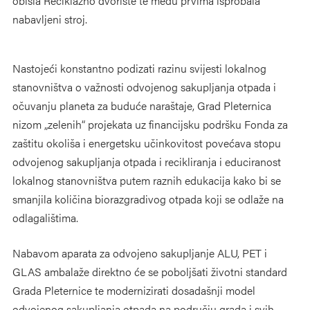
obišla Reciklažno dvorište te među prvima isprobala
nabavljeni stroj.
Nastojeći konstantno podizati razinu svijesti lokalnog
stanovništva o važnosti odvojenog sakupljanja otpada i
očuvanju planeta za buduće naraštaje, Grad Pleternica
nizom „zelenih“ projekata uz financijsku podršku Fonda za
zaštitu okoliša i energetsku učinkovitost povećava stopu
odvojenog sakupljanja otpada i recikliranja i educiranost
lokalnog stanovništva putem raznih edukacija kako bi se
smanjila količina biorazgradivog otpada koji se odlaže na
odlagalištima.
Nabavom aparata za odvojeno sakupljanje ALU, PET i
GLAS ambalaže direktno će se poboljšati životni standard
Grada Pleternice te modernizirati dosadašnji model
odvojenog sakupljanja otpada na području grada i svih