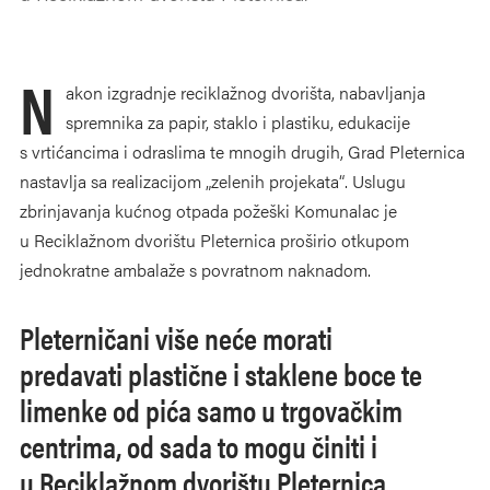
N
akon izgradnje reciklažnog dvorišta, nabavljanja
spremnika za papir, staklo i plastiku, edukacije
s vrtićancima i odraslima te mnogih drugih, Grad Pleternica
nastavlja sa realizacijom „zelenih projekata“. Uslugu
zbrinjavanja kućnog otpada požeški Komunalac je
u Reciklažnom dvorištu Pleternica proširio otkupom
jednokratne ambalaže s povratnom naknadom.
Pleterničani više neće morati
predavati plastične i staklene boce te
limenke od pića samo u trgovačkim
centrima, od sada to mogu činiti i
u Reciklažnom dvorištu Pleternica.