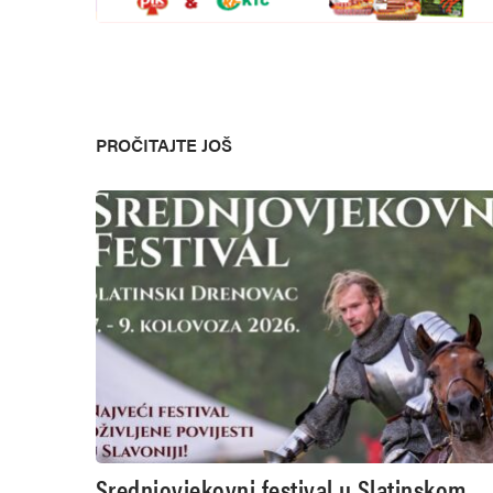
PROČITAJTE JOŠ
Srednjovjekovni festival u Slatinskom