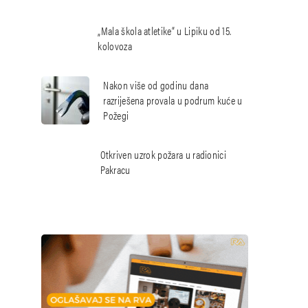
„Mala škola atletike“ u Lipiku od 15.
kolovoza
Nakon više od godinu dana
razriješena provala u podrum kuće u
Požegi
Otkriven uzrok požara u radionici
Pakracu