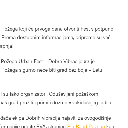
Požega koji će prvoga dana otvoriti Fest s potpuno
. Prema dostupnim informacijama, pripreme su već
srpnja!
i Požega Urban Fest – Dobre Vibracije #3 je
Požega sigurno neće biti grad bez boje – Letu
ili su tako organizatori. Oduševljeni požeškom
š grad pružiti i primiti dozu nesvakidašnjeg ludila!
ača ekipa Dobrih vibracija najaviti za ovogodišnje
ormacije pratite RVA, stranicu
Big Band Požega
kao