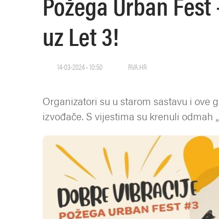
Požega Urban Fest –
uz Let 3!
14-03-2024 • 10:50
RVA.HR
Organizatori su u starom sastavu i ove go
izvođače. S vijestima su krenuli odmah „