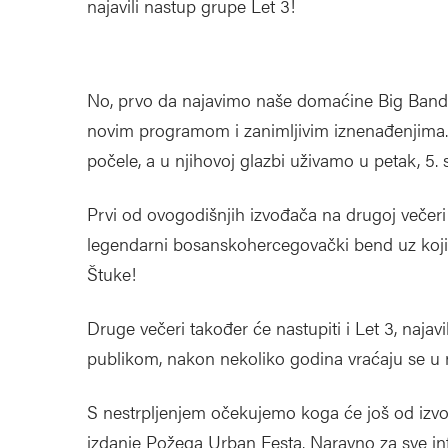
najavili nastup grupe Let 3!
No, prvo da najavimo naše domaćine Big Band 
novim programom i zanimljivim iznenađenjima
počele, a u njihovoj glazbi uživamo u petak, 5. 
Prvi od ovogodišnjih izvođača na drugoj večer
legendarni bosanskohercegovački bend uz koji 
Štuke!
Druge večeri također će nastupiti i Let 3, najav
publikom, nakon nekoliko godina vraćaju se u na
S nestrpljenjem očekujemo koga će još od izvođ
izdanje Požega Urban Festa. Naravno za sve inf