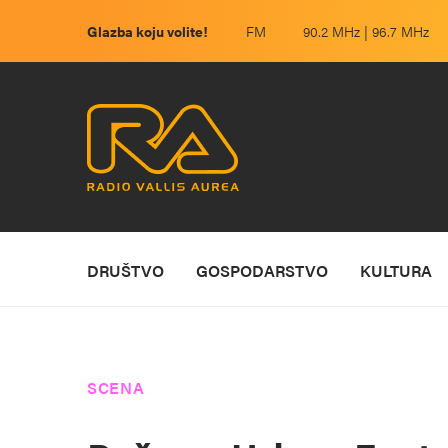
Glazba koju volite!
FM
90.2 MHz | 96.7 MHz
DRUŠTVO
GOSPODARSTVO
KULTURA
SCENA