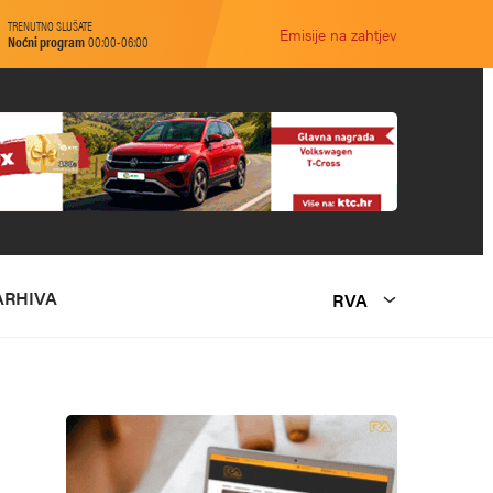
TRENUTNO SLUŠATE
Emisije na zahtjev
Noćni program
00:00-06:00
ARHIVA
RVA
O NAMA
MARKETING
KONTAKT