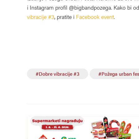
i Instagram profil @bigbandpozega. Kako bi o
vibracije #3
, pratite i
Facebook event
.
#Dobre vibracije #3
#Požega urban fes